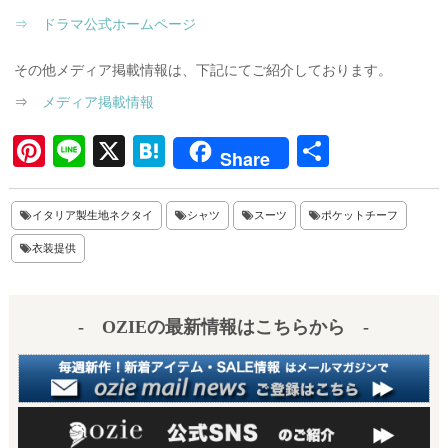
⇒ ドラマ公式ホームページ
その他メディア掲載情報は、下記にてご紹介しております。
⇒
メディア掲載情報
Pi
Li
X
H
共
Share
nt
ne
at
有
er
en
イタリア製生地ネクタイ
シャツ
スーツ
ポケットチーフ
es
a
衣装提供
t
- OZIEの最新情報はこちらから -