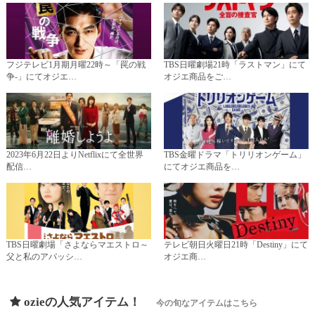
フジテレビ1月期月曜22時～「罠の戦
TBS日曜劇場21時「ラストマン」にて
争-」にてオジエ…
オジエ商品をご…
2023年6月22日よりNetflixにて全世界
TBS金曜ドラマ「トリリオンゲーム」
配信…
にてオジエ商品を…
TBS日曜劇場「さよならマエストロ～
テレビ朝日火曜日21時「Destiny」にて
父と私のアパッシ…
オジエ商…
ozieの人気アイテム！
今の旬なアイテムはこちら