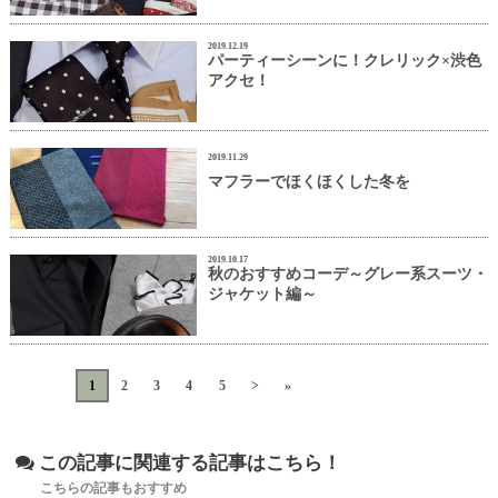
2019.12.19
パーティーシーンに！クレリック×渋色
アクセ！
2019.11.29
マフラーでほくほくした冬を
2019.10.17
秋のおすすめコーデ～グレー系スーツ・
ジャケット編～
«
<
1
2
3
4
5
>
»
この記事に関連する記事はこちら！
こちらの記事もおすすめ