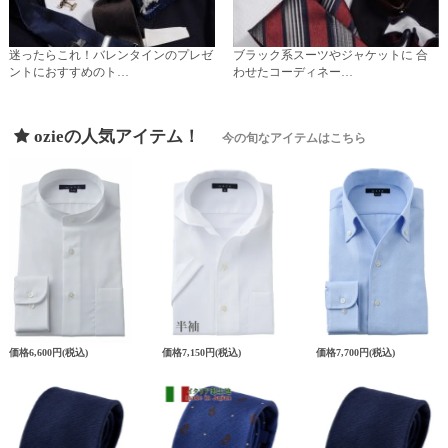
迷ったらこれ！バレンタインのプレゼ
ブラック系スーツやジャケットに 合
ントにおすすめのト…
わせたコーディネー…
ozieの人気アイテム！
今の旬なアイテムはこちら
価格
6,600円
(税込)
価格
7,150円
(税込)
価格
7,700円
(税込)