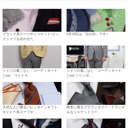
ブラック系スーツやジャケット×ピン
6月18日は「父の日」です♪
クシャツを合わせた…
シャツの着こなし・コーディネート
シャツの着こなし・コーディネート
│ozie ワイドカ…
│ozie ヘリンボ…
大切な人に贈るバレンタインギフト-
秋冬に着るブラウンカラー～クラシカ
ネイビー系スーツや…
ルなジャケットコー…