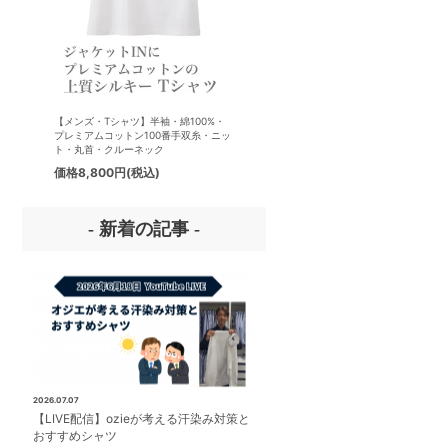
【メンズ・Tシャツ】半袖・綿100%・
【メンズ・ドレスシャツ・ワイシ
プレミアムコットン100番手双糸・ニッ
ナチュラルフィット・プレミアム
ト・丸首・クルーネック
ン120番手双糸・イージーケア・
ド・ワイドカラー・ホリゾンタル
価格
8,800円
(税込)
価格
7,700円
(税込)
ー・レギュラーカラー・スナップ
ン・ボタンダウン・ポケッ
- 新着の記事 -
2026.07.07
【LIVE配信】ozieが考える汗染み対策と
おすすめシャツ