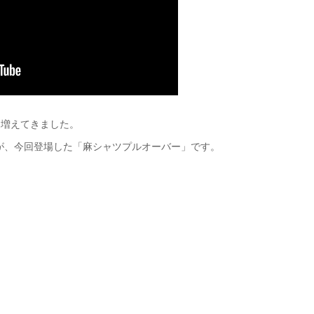
【メンズ・ドレスシャツ・ワイシャツ・
【メンズ・ドレスシャツ・ワイシャツ】
半袖】ナチュラルフィット・クールマッ
ナチュラルフィット・プレミアムコット
クス・ドライ・形態安定・オックスフォ
ン・形態安定・イタリアンカラー・ボタ
ード・イタリアンカラー・ワイドカラ
ンダウン・スキッパー・第一ボタン無
価格
7,150円
(税込)
価格
7,700円
(税込)
も増えてきました。
ー・第一ボタンあり
し・ポケット無し
が、今回登場した「麻シャツプルオーバー」です。