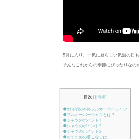
ンズ・ドレスシャツ・ワイシャツ】
【メンズ・ドレスシャツ・ワイシャツ】
ュラルフィット・プレミアムコット
レギュラーフィット・プレミアムコット
20番手双糸・イージーケア・ブロー
ン・形態安定・ブロード・綿100%・ス
ワイドカラー・ホリゾンタルカラ
タンドカラー
7,700円
(税込)
価格
6,600円
(税込)
5月に入り、一気に夏らしい気温の日
レギュラーカラー・スナップダウ
ボタンダウン・ポケッ
そんなこれからの季節にぴったりなの
目次
[
非表示
]
●ozie初の本格プルオーバーシャツ
●プルオーバーシャツとは？
●シャツのポイント1
●シャツのポイント2
●シャツのポイント3
●おすすめの着こなしは