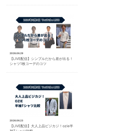
2026.06.29
【LIVE配信】シンプルだから差が出る！
シャツ1枚コーデのコツ
2026.06.23
【LIVE配信】大人上品ビジカジ！ozie半
袖Tシャツ比較