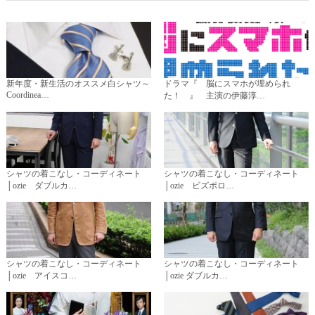
新年度・新生活のオススメ白シャツ～
ドラマ『 脳にスマホが埋められ
Coordinea…
た！ 』 主演の伊藤淳…
シャツの着こなし・コーディネート
シャツの着こなし・コーディネート
│ozie ダブルカ…
│ozie ビズポロ…
シャツの着こなし・コーディネート
シャツの着こなし・コーディネート
│ozie アイスコ…
│ozie ダブルカ…