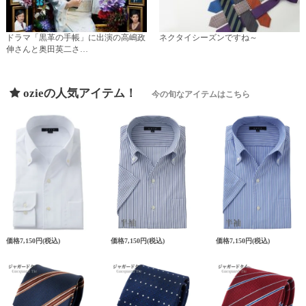
ドラマ「黒革の手帳」に出演の高嶋政
ネクタイシーズンですね～
伸さんと奥田英二さ…
ozieの人気アイテム！
今の旬なアイテムはこちら
価格
7,150円
(税込)
価格
7,150円
(税込)
価格
7,150円
(税込)