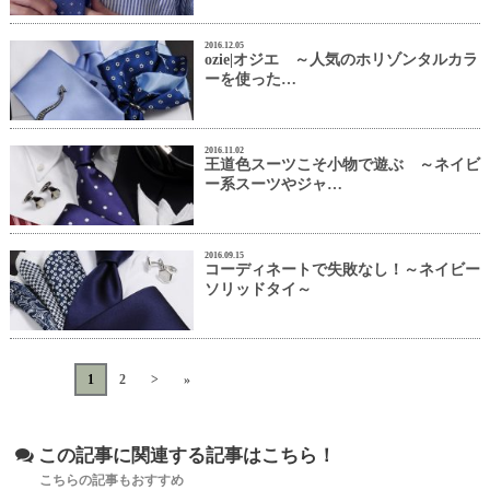
2016.12.05
ozie|オジエ ～人気のホリゾンタルカラ
ーを使った…
2016.11.02
王道色スーツこそ小物で遊ぶ ～ネイビ
ー系スーツやジャ…
2016.09.15
コーディネートで失敗なし！～ネイビー
ソリッドタイ～
«
<
1
2
>
»
この記事に関連する記事はこちら！
こちらの記事もおすすめ