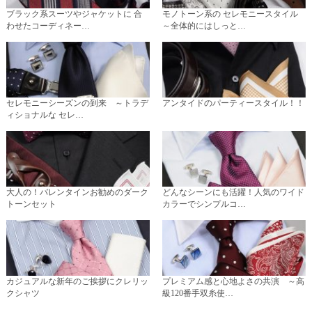
ブラック系スーツやジャケットに 合
モノトーン系の セレモニースタイル
わせたコーディネー…
～全体的にはしっと…
セレモニーシーズンの到来 ～トラデ
アンタイドのパーティースタイル！！
ィショナルな セレ…
大人の！バレンタインお勧めのダーク
どんなシーンにも活躍！人気のワイド
トーンセット
カラーでシンプルコ…
カジュアルな新年のご挨拶にクレリッ
プレミアム感と心地よさの共演 ～高
クシャツ
級120番手双糸使…