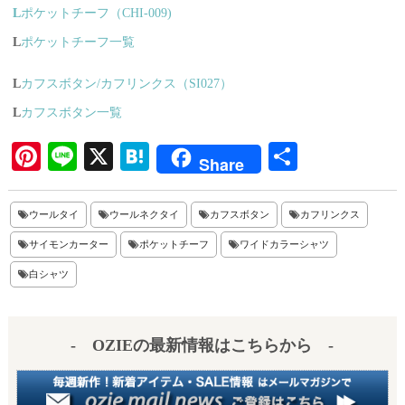
L
ポケットチーフ（CHI-009)
L
ポケットチーフ一覧
L
カフスボタン/カフリンクス（SI027）
L
カフスボタン一覧
Pi
Li
X
H
共
Share
nt
ne
at
有
er
en
ウールタイ
ウールネクタイ
カフスボタン
カフリンクス
es
a
サイモンカーター
ポケットチーフ
ワイドカラーシャツ
t
白シャツ
- OZIEの最新情報はこちらから -