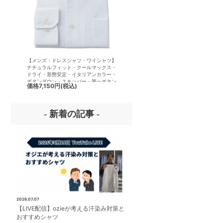
【メンズ・ドレスシャツ・ワイシャツ】
【メンズ・ドレスシャツ・ワイシ
ナチュラルフィット・クールマックス・
半袖】ナチュラルフィット・クー
ドライ・形態安定・イタリアンカラー・
クス・ドライ・形態安定・イタリ
ボタンダウン・スキッパー・第一ボタン
ラー・ボタンダウン・スキッパー
価格
7,150円
(税込)
価格
7,150円
(税込)
無し
ボタン無し
- 新着の記事 -
2026.07.07
【LIVE配信】ozieが考える汗染み対策と
おすすめシャツ