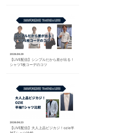
2026.06.29
【LIVE配信】シンプルだから差が出る！
シャツ1枚コーデのコツ
2026.06.23
【LIVE配信】大人上品ビジカジ！ozie半
袖Tシャツ比較