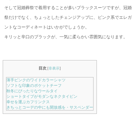
そして冠婚葬祭で着用することが多いブラックスーツですが、冠婚
祭だけでなく、ちょっとしたチェンジアップに、ピンク系でエレガ
ントなコーディネートはいかがでしょうか。
キリッと辛口のブラックが、一気に柔らかい雰囲気になります。
目次
[
非表示
]
薄手ピンクのワイドカラーシャツ
ソフトな印象のポケットチーフ
秋冬にぴったりなウールタイ
ショートタイプがモダンなネクタイピン
幸せを運ぶカフリンクス
きちっとコーデの中にも開放感を・サスペンダー