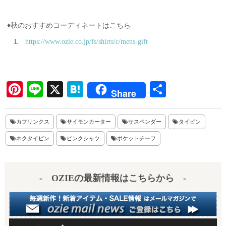
♦秋のおすすめコーディネートはこちら
L
https://www.ozie.co.jp/fs/shirts/c/mens-gift
Pi
Li
X
H
共
Share
nt
ne
at
有
er
en
カフリンクス
サイモンカーター
サスペンダー
タイピン
es
a
ネクタイピン
ピンクシャツ
ポケットチーフ
t
- OZIEの最新情報はこちらから -