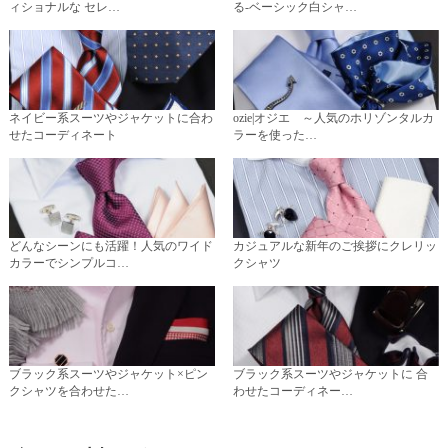
ィショナルな セレ…
る-ベーシック白シャ…
ネイビー系スーツやジャケットに合わ
ozie|オジエ ～人気のホリゾンタルカ
せたコーディネート
ラーを使った…
どんなシーンにも活躍！人気のワイド
カジュアルな新年のご挨拶にクレリッ
カラーでシンプルコ…
クシャツ
ブラック系スーツやジャケット×ピン
ブラック系スーツやジャケットに 合
クシャツを合わせた…
わせたコーディネー…