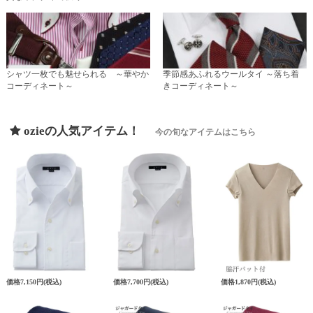
シャツ一枚でも魅せられる ～華やか
季節感あふれるウールタイ ～落ち着
コーディネート～
きコーディネート～
ozieの人気アイテム！
今の旬なアイテムはこちら
価格
7,150円
(税込)
価格
7,700円
(税込)
価格
1,870円
(税込)