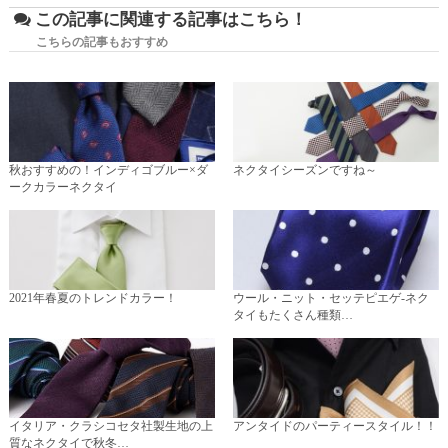
この記事に関連する記事はこちら！
こちらの記事もおすすめ
秋おすすめの！インディゴブルー×ダ
ネクタイシーズンですね～
ークカラーネクタイ
2021年春夏のトレンドカラー！
ウール・ニット・セッテピエゲ-ネク
タイもたくさん種類…
イタリア・クラシコセタ社製生地の上
アンタイドのパーティースタイル！！
質なネクタイで秋冬…