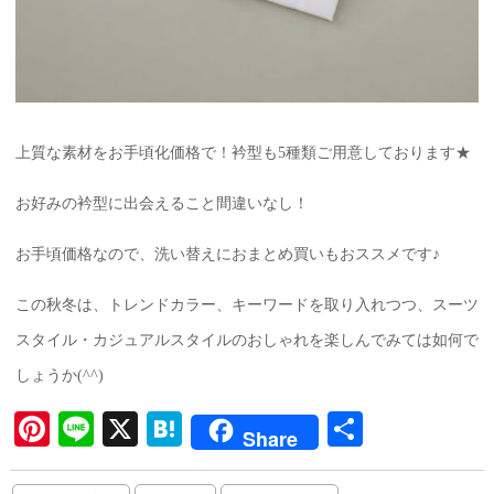
上質な素材をお手頃化価格で！衿型も5種類ご用意しております★
お好みの衿型に出会えること間違いなし！
お手頃価格なので、洗い替えにおまとめ買いもおススメです♪
この秋冬は、トレンドカラー、キーワードを取り入れつつ、スーツ
スタイル・カジュアルスタイルのおしゃれを楽しんでみては如何で
しょうか(^^)
Pi
Li
X
H
共
Share
nt
ne
at
有