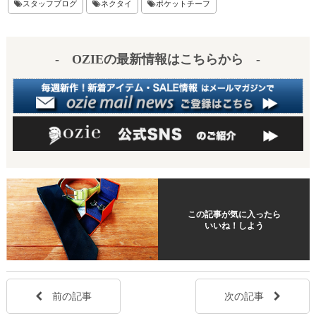
er
en
スタッフブログ
ネクタイ
ポケットチーフ
es
a
t
- OZIEの最新情報はこちらから -
この記事が気に入ったら
いいね！しよう
前の記事
次の記事