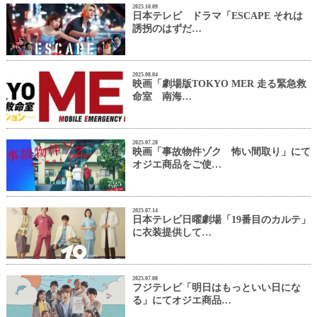
2025.10.09
日本テレビ ドラマ「ESCAPE それは
誘拐のはずだ…
2025.08.04
映画「劇場版TOKYO MER 走る緊急救
命室 南海…
2025.07.28
映画「事故物件ゾク 怖い間取り」にて
オジエ商品をご使…
2025.07.14
日本テレビ日曜劇場「19番目のカルテ」
に衣装提供して…
2025.07.08
フジテレビ「明日はもっといい日にな
る」にてオジエ商品…