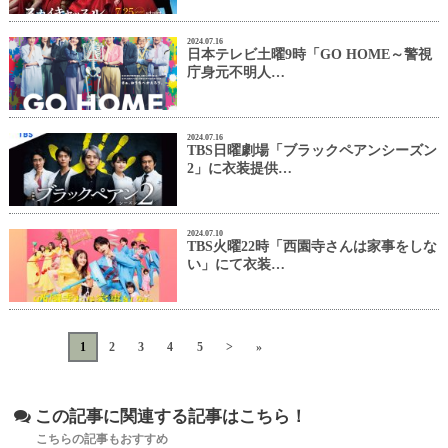
2024.07.16
日本テレビ土曜9時「GO HOME～警視
庁身元不明人…
2024.07.16
TBS日曜劇場「ブラックペアンシーズン
2」に衣装提供…
2024.07.10
TBS火曜22時「西園寺さんは家事をしな
い」にて衣装…
«
<
1
2
3
4
5
>
»
この記事に関連する記事はこちら！
こちらの記事もおすすめ