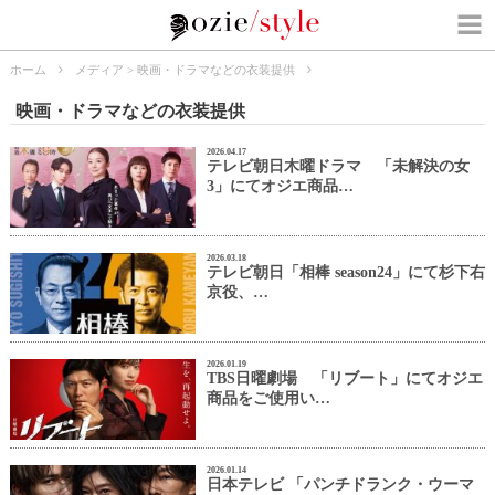
ホーム
メディア
>
映画・ドラマなどの衣装提供
映画・ドラマなどの衣装提供
2026.04.17
テレビ朝日木曜ドラマ 「未解決の女
3」にてオジエ商品…
2026.03.18
テレビ朝日「相棒 season24」にて杉下右
京役、…
2026.01.19
TBS日曜劇場 「リブート」にてオジエ
商品をご使用い…
2026.01.14
日本テレビ 「パンチドランク・ウーマ