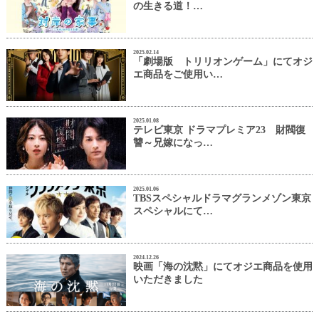
の生きる道！…
2025.02.14
「劇場版 トリリオンゲーム」にてオジ
エ商品をご使用い…
2025.01.08
テレビ東京 ドラマプレミア23 財閥復
讐～兄嫁になっ…
2025.01.06
TBSスペシャルドラマグランメゾン東京
スペシャルにて…
2024.12.26
映画「海の沈黙」にてオジエ商品を使用
いただきました