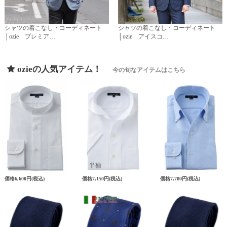
シャツの着こなし・コーディネート
シャツの着こなし・コーディネート
│ozie プレミア…
│ozie アイスコ…
ozieの人気アイテム！
今の旬なアイテムはこちら
価格
6,600円
(税込)
価格
7,150円
(税込)
価格
7,700円
(税込)