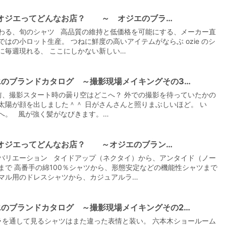
e|オジエってどんなお店？ ～ オジエのブラ…
わる、旬のシャツ 高品質の維持と低価格を可能にする、メーカー直
ではの小ロット生産。 つねに鮮度の高いアイテムがならぶ ozie のシ
に毎週現れる、 ここにしかない新しい…
エのブランドカタログ ～撮影現場メイキングその3…
、撮影スタート時の曇り空はどこへ？ 外での撮影を待っていたかの
太陽が顔を出しました＾＾ 日がさんさんと照りまぶしいほど。 い
へ。 風が強く髪がなびきます。…
e|オジエってどんなお店？ ～オジエのブラン…
バリエーション タイドアップ（ネクタイ）から、アンタイド（ノー
まで 高番手の綿100％シャツから、形態安定などの機能性シャツまで
マル用のドレスシャツから、カジュアルラ…
エのブランドカタログ ～撮影現場メイキングその2…
を通して見るシャツはまた違った表情と装い。 六本木ショールーム