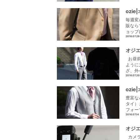
ozi
毎週変
販なら
ョップ
2016.07.29
オジ
お昼前
ように
ざ、外
2016.07.20
ozi
豊富な
タイ）
フォー
2016.07.14
オジ
カメラ