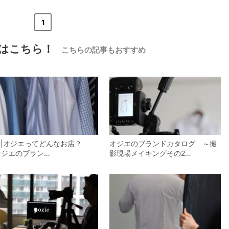
«
<
1
>
»
はこちら！
こちらの記事もおすすめ
zie|オジエってどんなお店？
オジエのブランドカタログ ～撮
オジエのブラン…
影現場メイキングその2…