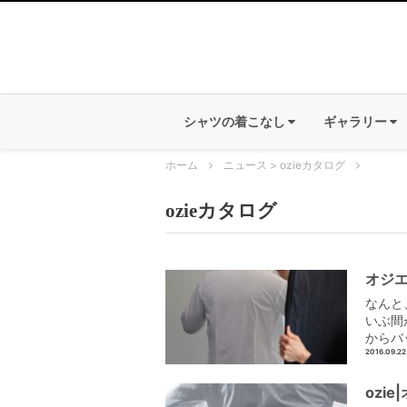
シャツの着こなし
ギャラリー
ホーム
ニュース
>
ozieカタログ
ozieカタログ
オジ
なんと
いぶ間
からバ
2016.09.22
ozi