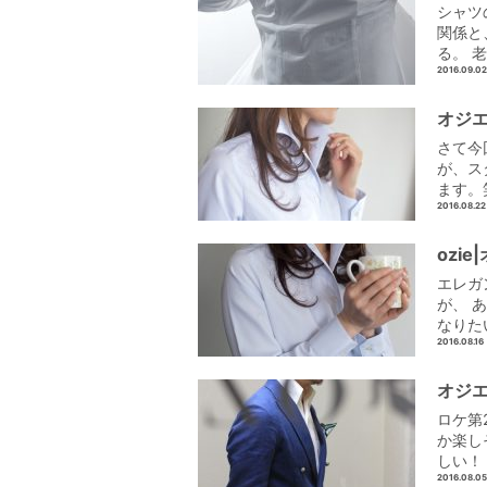
シャツ
関係と
る。 
2016.09.02
オジ
さて今
が、ス
ます。
2016.08.22
ozi
エレガ
が、 
なりた
2016.08.16
オジ
ロケ第
か楽し
しい！
2016.08.05