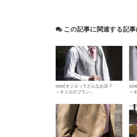
この記事に関連する記事
ozie|オジエってどんなお店？
o
～オジエのブラン…
～