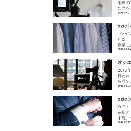
部屋の
む光を
2016.07.07
ozi
シャツ
たに。
創業し
2016.07.04
オジ
201
行われ
ら見て
2016.06.28
ozi
ＯＺＩ
造所と
不況、
2016.06.27