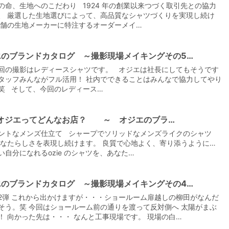
の命、生地へのこだわり 1924 年の創業以来つづく取引先との協力
、 厳選した生地選びによって、高品質なシャツづくりを実現し続け
老舗の生地メーカーに特注するオーダーメイ…
エのブランドカタログ ～撮影現場メイキングその5…
【メンズ・ドレスシャツ・ワイシャツ】
回の撮影はレディースシャツです。 オジエは社長にしてもそうです
ナチュラルフィット・プレミアムコット
ン120番手双糸・イージーケア・ブロー
タッフみんながフル活用！ 社内でできることはみんなで協力してやり
ド・ワイドカラー・ホリゾンタルカラ
価格
7,700円
(税込)
笑 そして、今回のレディース…
ー・レギュラーカラー・スナップダウ
ン・ボタンダウン・ポケッ
e|オジエってどんなお店？ ～ オジエのブラ…
ントなメンズ仕立て シャープでソリッドなメンズライクのシャツ
あなたらしさを表現し続けます。 良質で心地よく、寄り添うように…
い自分になれるozie のシャツを、あなた…
エのブランドカタログ ～撮影現場メイキングその4…
2弾 これから出かけますが・・・ショールーム扉越しの柳田がなんだ
そう。笑 今回はショールーム前の通りを渡って反対側へ 太陽がまぶ
！ 向かった先は・・・ なんと工事現場です。 現場の白…