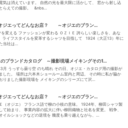
電気は消えています。 自然の光を最大限に活かして、 窓から射し込
とらえての撮影。 &nbs…
e|オジエってどんなお店？ ～オジエのブラン…
を変える ファッションが変わる ＯＺＩＥ 誇らしい楽しさを、あな
 ライフスタイルを変革するシャツを目指して 1924（大正13）年に
た当社は…
エのブランドカタログ ～撮影現場メイキングその1…
6年3月 うっすら曇り空 のち晴れ その日、オジエ・カタログ用の撮影が
ました。 場所は六本木ショールーム室内と周辺。 その時に私が脇か
おりました撮影現場を メイキングのシリーズにて沢…
e|オジエってどんなお店？ ～オジエのブラン…
Ｅ（オジエ） フランス語で柳の小枝の意味。 1924年、柳田シャツ製
して始まり、 事業内容の拡大に伴い柳田織物と社名を変更。 戦争、
オイルショックなどの逆境を 幾度も乗り越えながら、…