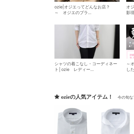
ozie|オジエってどんなお店？
オ
～ オジエのブラ…
影
シャツの着こなし・コーディネー
～オ
ト│ozie レディー…
し
ozieの人気アイテム！
今の旬な