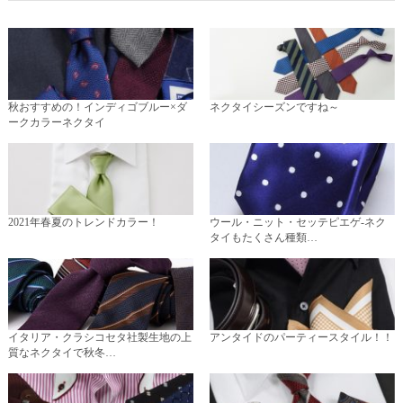
秋おすすめの！インディゴブルー×ダ
ネクタイシーズンですね～
ークカラーネクタイ
2021年春夏のトレンドカラー！
ウール・ニット・セッテピエゲ-ネク
タイもたくさん種類…
イタリア・クラシコセタ社製生地の上
アンタイドのパーティースタイル！！
質なネクタイで秋冬…