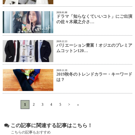
2020.01.08
ドラマ「知らなくていいコト」にご出演
の佐々木蔵之介さ…
2019.12.13
バリエーション豊富！オジエのプレミア
ムコットン120…
2019.11.19
2019秋冬のトレンドカラー・キーワード
は？
«
<
1
2
3
4
5
>
»
この記事に関連する記事はこちら！
こちらの記事もおすすめ