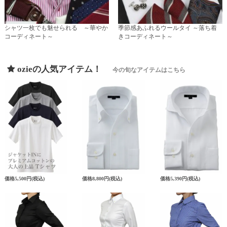
シャツ一枚でも魅せられる ～華やか
季節感あふれるウールタイ ～落ち着
コーディネート～
きコーディネート～
ozieの人気アイテム！
今の旬なアイテムはこちら
価格
5,500円
(税込)
価格
8,800円
(税込)
価格
5,390円
(税込)