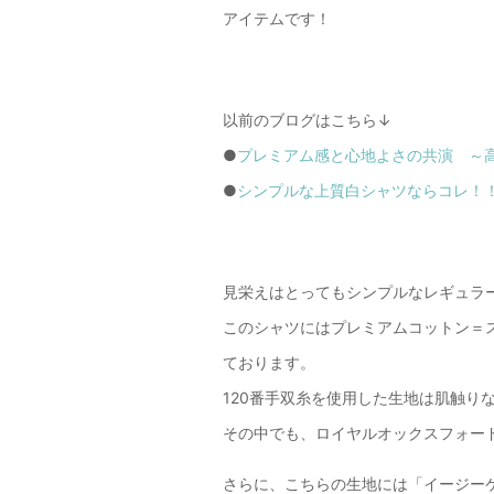
アイテムです！
以前のブログはこちら↓
●
プレミアム感と心地よさの共演 ～高
●
シンプルな上質白シャツならコレ！！
見栄えはとってもシンプルなレギュラ
このシャツにはプレミアムコットン＝
ております。
120番手双糸を使用した生地は肌触り
その中でも、ロイヤルオックスフォー
さらに、こちらの生地には「イージー