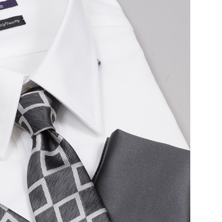
【メンズ・ドレスシャツ・ワイシャツ・
半袖】ナチュラルフィット・クールマッ
クス・ドライ・形態安定・オックスフォ
ード・イタリアンカラー・ボタンダウ
価格
7,150円
(税込)
ン・スキッパー・第一ボタン無し