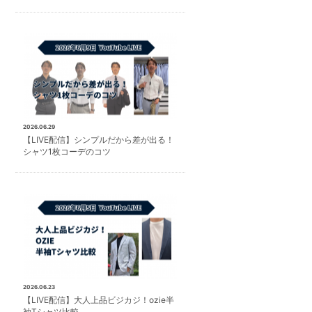
2026.06.29
【LIVE配信】シンプルだから差が出る！
シャツ1枚コーデのコツ
2026.06.23
【LIVE配信】大人上品ビジカジ！ozie半
袖Tシャツ比較