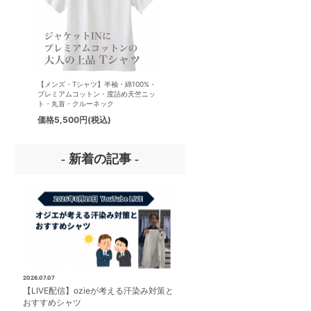
【メンズ・Tシャツ】半袖・綿100%・
【メンズ・ドレスシャツ・ワイシ
プレミアムコットン・度詰め天竺ニッ
ナチュラルフィット・アイスコッ
ト・丸首・クルーネック
プレミアムコットン・イージーケ
タリアンカラー・ボタンダウン・
価格
5,500円
(税込)
価格
8,800円
(税込)
パー・第一ボタン無し
- 新着の記事 -
2026.07.07
【LIVE配信】ozieが考える汗染み対策と
おすすめシャツ