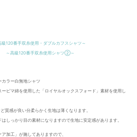
級120番手双糸使用・ダブルカフスシャツ～
 ～高級120番手双糸使用シャツ②～
ーカラー白無地シャツ
スーピマ綿を使用した「ロイヤルオックスフォード」素材を使用し
など質感が良い分柔らかく生地は薄くなります。
ドはしっかり目の素材になりますので生地に安定感があります。
ケア加工」が施してありますので、