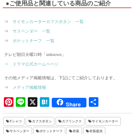
●ご使用品と関連している商品のご紹介
⇒
サイモンカーターカフスボタン 一覧
⇒
サスペンダー 一覧
⇒
ポケットチーフ 一覧
テレビ朝日火曜21時「unknown」
⇒ ドラマ公式ホームページ
その他メディア掲載情報は、下記にてご紹介しております。
⇒
メディア掲載情報
Pi
Li
X
H
共
Share
nt
ne
at
有
er
en
Yシャツ
カフスボタン
カフリンクス
サイモンカーター
es
a
サスペンダー
ポケットチーフ
衣装
衣装提供