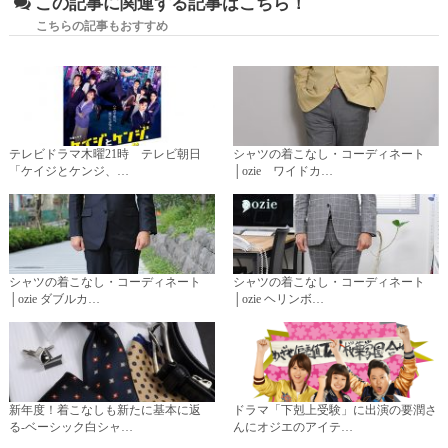
この記事に関連する記事はこちら！
こちらの記事もおすすめ
テレビドラマ木曜21時 テレビ朝日
シャツの着こなし・コーディネート
「ケイジとケンジ、…
│ozie ワイドカ…
シャツの着こなし・コーディネート
シャツの着こなし・コーディネート
│ozie ダブルカ…
│ozie ヘリンボ…
新年度！着こなしも新たに基本に返
ドラマ「下剋上受験」に出演の要潤さ
る-ベーシック白シャ…
んにオジエのアイテ…