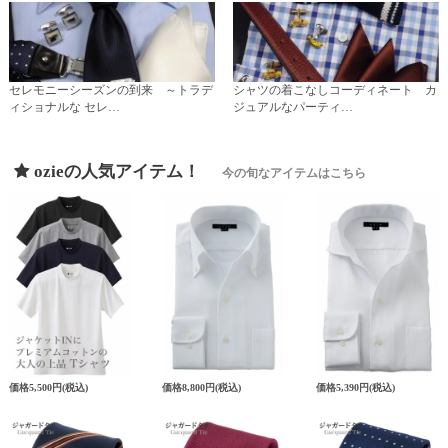
セレモニーシーズンの到来 ～トラデ
シャツの着こなしコーディネート カ
ィショナルな セレ…
ジュアルなパーティ…
ozieの人気アイテム！
今の旬なアイテムはこちら
価格
5,500円
(税込)
価格
8,800円
(税込)
価格
5,390円
(税込)