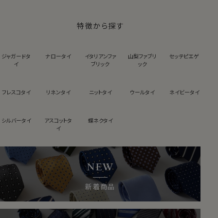
特徴から探す
ジャガードタ
ナロータイ
イタリアンファ
山梨ファブリ
セッテピエゲ
イ
ブリック
ック
フレスコタイ
リネンタイ
ニットタイ
ウールタイ
ネイビータイ
シルバータイ
アスコットタ
蝶ネクタイ
イ
NEW
新着商品