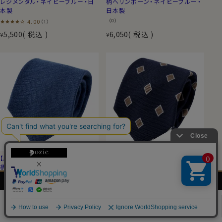
レジメンタル・ネイビーブルー・日
柄ヘリンボーン・ネイビーブルー・
本製
日本製
4.00
（0）
（1）
5,500
税込
6,050
税込
¥
¥
【麻ネクタイ・リネンタイ】無地織
【麻ネクタイ・リネンタイ】小紋・ネ
柄ヘリンボーン・ブルー・日本製
イビーブルー×ベージュ・日本製
メンズ
レディース
ネクタイ・
シャツの
（0）
（0）
シャツ
シャツ
アクセサリー
基礎知識
6,050
税込
6,050
税込
¥
¥
0