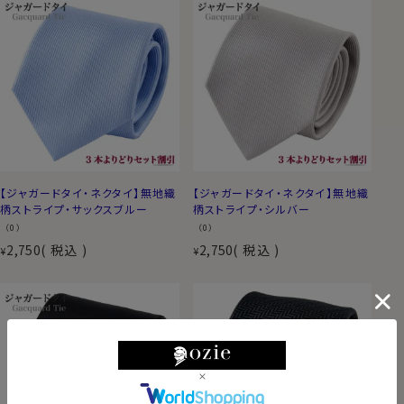
【ジャガードタイ・ネクタイ】無地織
【ジャガードタイ・ネクタイ】無地織
柄ストライプ・サックスブルー
柄ストライプ・シルバー
（0）
（0）
2,750
税込
2,750
税込
¥
¥