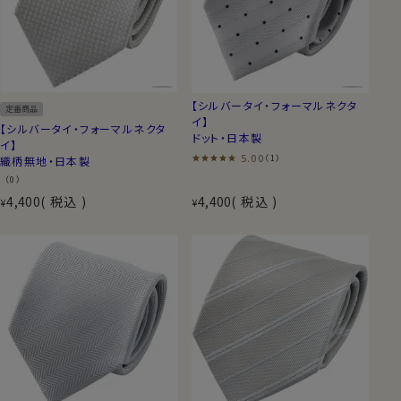
【シルバータイ・フォーマルネクタ
定番商品
イ】
【シルバータイ・フォーマルネクタ
ドット・日本製
イ】
5.00
（1）
織柄無地・日本製
（0）
4,400
税込
4,400
税込
¥
¥