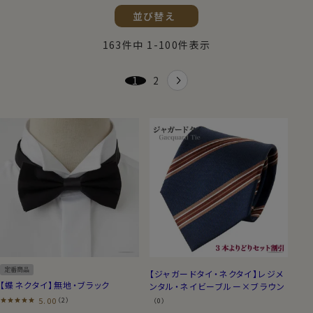
並び替え
163
件中
1
-
100
件表示
1
2
定番商品
【ジャガードタイ・ネクタイ】レジメ
【蝶ネクタイ】無地・ブラック
ンタル・ネイビーブルー×ブラウン
5.00
（2）
（0）