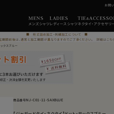
お問
MENS
LADIES
TIE
ACCESSO
&
メンズ
シャツ
レディース
シャツ
ネクタイ・
アクセサリ
■ 裄丈詰め加工・刺繍加工について ■
盆期間前後は、通常と加工期間が異なりますのでご了承ください。 詳細はこち
サックスブルー
NJ-C01-11-SAXBLUE
商品番号
【ジャガードタイ・ネクタイ】ドット・サックスブルー