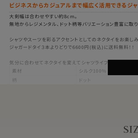
ビジネスからカジュアルまで幅広く活用できるジャ
大剣幅は合わせやすい約8cm。
無地からレジメンタル、ドット柄等バリエーション豊富に取り
シャツやスーツを彩るアクセントとしてのネクタイをお楽しみ
ジャガードタイ３本よりどりで6600円(税込)に送料無料！！
気分に合わせてネクタイを変えてシャツライフをお楽しみく
素材
シルク100％
柄
ドット
色
サックスブルー 青
大剣の幅
約8.0cm
長さ
約145cm
原産国
中国
SI
※スポット商品につき再入荷はございません
※商品により長さに多少の差があります