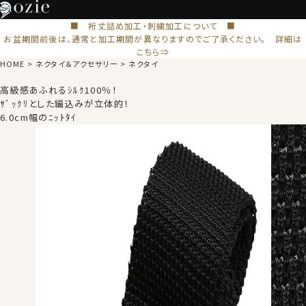
■ 裄丈詰め加工・刺繍加工について ■
お盆期間前後は、通常と加工期間が異なりますのでご了承ください。 詳細は
こちら⇒
HOME
ネクタイ＆アクセサリー
ネクタイ
高級感あふれるｼﾙｸ100％！
ｻﾞｯｸﾘとした編込みが立体的！
6.0cm幅のﾆｯﾄﾀｲ