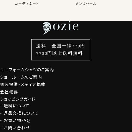
コーディネート
メンズセール
レディースTOP
ネクタイ・アクセサリーTOP
新着商品
新着商品
特集
ネクタイ
素材・機能から選ぶ
ネクタイピン
衿型から選ぶ
ポケットチーフ
袖・カフス型から選ぶ
カフスボタン
色から選ぶ
ベルト
柄から選ぶ
サスペンダー
送料 全国一律770円
スタイルから選ぶ
財布・名刺入れ
カジュアルシャツ
バッグ
7700円以上送料無料
定番シャツ
帽子
ストール・マフラー
ユニフォームシャツのご案内
グローブ
ショールームのご案内
衣装提供・メディア掲載
会社概要
ショッピングガイド
送料について
返品交換について
お買い物FAQ
お問い合わせ