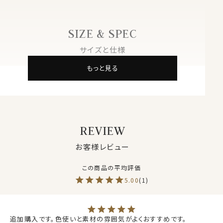
長さ
約 14２cm
生産国
中国
※３本よりどりの対象ではございません
SIZE & SPEC
【定番商品】欠品の場合は再入荷の予定がございます。
サイズと仕様
50403
もっと見る
REVIEW
お客様レビュー
5.00
1
追加購入です。色使いと素材の雰囲気がよくおすすめです。