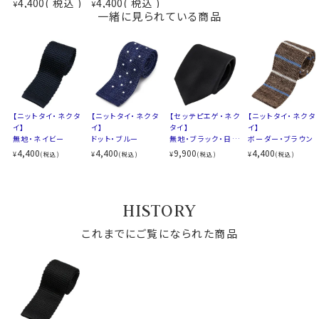
4,400
税込
4,400
税込
¥
¥
一緒に見られている商品
【ニットタイ・ネクタ
【ニットタイ・ネクタ
【セッテピエゲ・ネク
【ニットタイ・ネクタ
イ】
イ】
タイ】
イ】
無地・ネイビー
ドット・ブルー
無地・ブラック・日本
ボーダー・ブラウン
製
4,400
4,400
9,900
4,400
¥
¥
¥
¥
(税込)
(税込)
(税込)
(税込)
HISTORY
これまでにご覧になられた商品