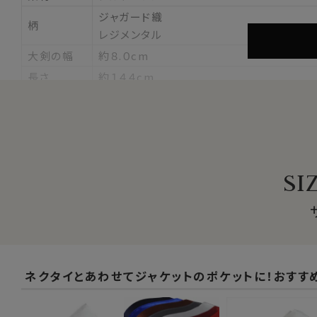
ジャガード織
柄
レジメンタル
大剣の幅
約８.０cm
長さ
約１４４cm
原産国
日本
▼【定番商品】欠品サイズの再入荷日は未定です
※こちらのネクタイは３本よりどり対象外となります。
SI
ネクタイとあわせてジャケットのポケットに！おすす