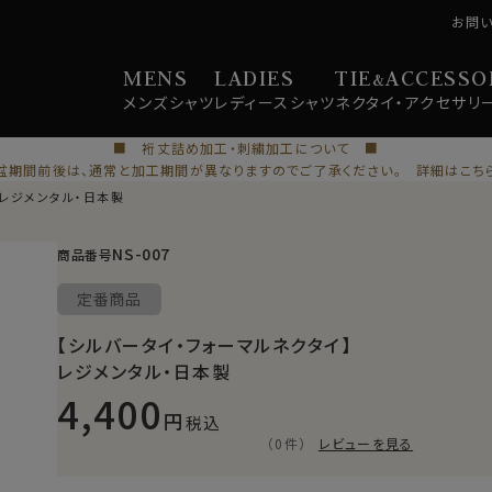
お問
MENS
LADIES
TIE
ACCESSO
&
メンズ
シャツ
レディース
シャツ
ネクタイ・
アクセサリ
■ 裄丈詰め加工・刺繍加工について ■
盆期間前後は、通常と加工期間が異なりますのでご了承ください。 詳細はこち
】レジメンタル・日本製
NS-007
商品番号
定番商品
【シルバータイ・フォーマルネクタイ】
レジメンタル・日本製
4,400
税込
（0件）
レビューを見る