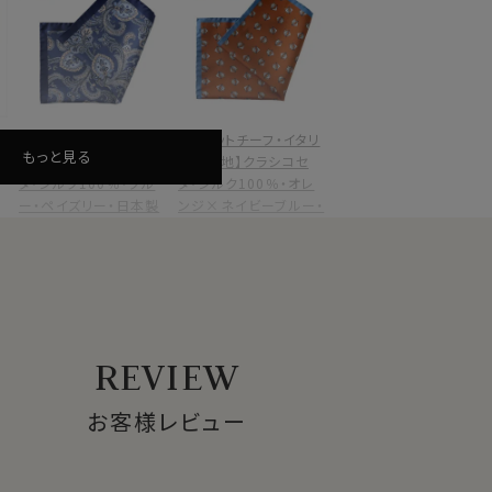
ク
【ポケットチーフ・イタリ
【ポケットチーフ・イタリ
もっと見る
ア製生地】クラシコセ
ア製生地】クラシコセ
タ・シルク100％・ブル
タ・シルク100％・オレ
ー・ペイズリー・日本製
ンジ×ネイビーブルー・
小紋・日本製
価格
(税
4,950円
価格
(税
4,950円
込)
込)
REVIEW
お客様レビュー