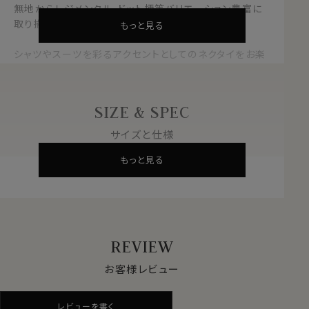
無地からレジメンタル、ドット柄等バリエーション豊富に
取り揃えております。
もっと見る
シャツやスーツを彩るアクセントとしてのネクタイをお楽
しみいただきたく、
ジャガードタイ３本よりどりで6600円(税込)に送料無
料！！
SIZE & SPEC
気分に合わせてネクタイを変えてシャツライフをお楽しみ
サイズと仕様
ください。
もっと見る
素材
シルク100％
柄
小紋
ネイビーブルー 紺青×サックスブルー
色
青
大剣の幅
約8.0cm
REVIEW
長さ
約145cm
お客様レビュー
原産国
中国
※スポット商品につき再入荷はございません
※商品により長さに多少の差があります
レビューを書く