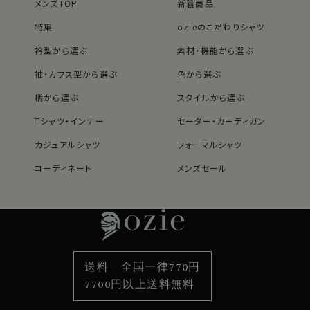
メンズTOP
新着商品
特集
ozieのこだわりシャツ
衿型から選ぶ
素材・機能から選ぶ
袖・カフス型から選ぶ
色から選ぶ
柄から選ぶ
スタイルから選ぶ
Tシャツ・インナー
セーター・カーディガン
カジュアルシャツ
フォーマルシャツ
コーディネート
メンズセール
レディースTOP
ネクタイ・アクセサリーTOP
新着商品
新着商品
特集
ネクタイ
素材・機能から選ぶ
ネクタイピン
衿型から選ぶ
ポケットチーフ
袖・カフス型から選ぶ
カフスボタン
色から選ぶ
ベルト
柄から選ぶ
サスペンダー
送料 全国一律770円
スタイルから選ぶ
財布・名刺入れ
カジュアルシャツ
バッグ
7700円以上送料無料
定番シャツ
帽子
ストール・マフラー