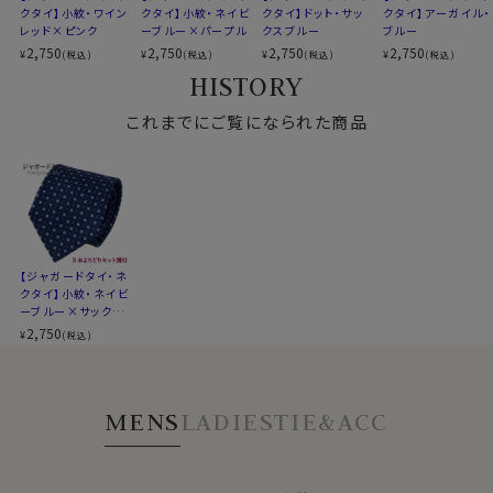
クタイ】小紋・ワイン
クタイ】小紋・ネイビ
クタイ】ドット・サッ
クタイ】アーガイル・
レッド×ピンク
ーブルー×パープル
クスブルー
ブルー
2,750
2,750
2,750
2,750
¥
¥
¥
¥
(税込)
(税込)
(税込)
(税込)
HISTORY
これまでにご覧になられた商品
【ジャガードタイ・ネ
クタイ】小紋・ネイビ
ーブルー×サックス
ブルー
2,750
¥
(税込)
MENS
LADIES
TIE&ACC