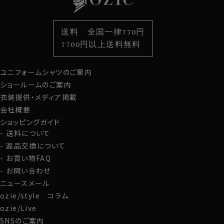
衿型から選ぶ
ポケットチーフ
袖・カフス型から選ぶ
カフスボタン
色から選ぶ
ベルト
柄から選ぶ
サスペンダー
送料 全国一律770円
スタイルから選ぶ
財布・名刺入れ
カジュアルシャツ
バッグ
7700円以上送料無料
定番シャツ
帽子
ストール・マフラー
ユニフォームシャツのご案内
グローブ
ショールームのご案内
衣装提供・メディア掲載
会社概要
ショッピングガイド
送料について
返品交換について
お買い物FAQ
お問い合わせ
ニュースメール
ozie/style コラム
ozie/Live
SNSのご案内