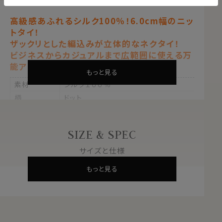
高級感あふれるシルク100％！6.0cm幅のニッ
トタイ！
ザックリとした編込みが立体的なネクタイ！
ビジネスからカジュアルまで広範囲に使える万
能アイテムです。
もっと見る
素材
シルク１００％
柄
ドット
色
ブルー 青
大剣の幅
約6.0cm
SIZE & SPEC
長さ
約143cm
サイズと仕様
原産国
中国
もっと見る
※３本よりどりの対象ではございません。