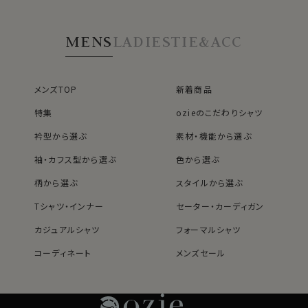
MENS
LADIES
TIE&ACC
メンズTOP
新着商品
特集
ozieのこだわりシャツ
衿型から選ぶ
素材・機能から選ぶ
袖・カフス型から選ぶ
色から選ぶ
柄から選ぶ
スタイルから選ぶ
Tシャツ・インナー
セーター・カーディガン
カジュアルシャツ
フォーマルシャツ
コーディネート
メンズセール
レディースTOP
ネクタイ・アクセサリーTOP
新着商品
新着商品
特集
ネクタイ
素材・機能から選ぶ
ネクタイピン