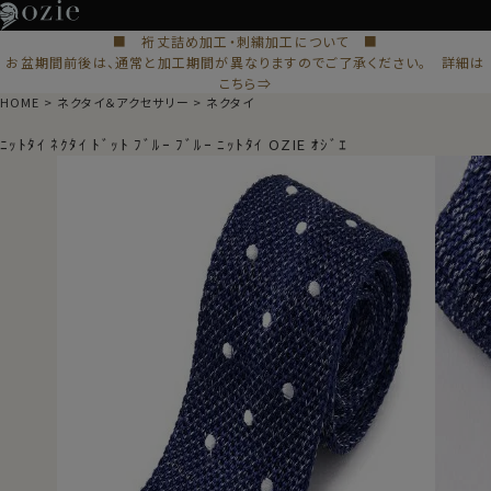
■ 裄丈詰め加工・刺繍加工について ■
お盆期間前後は、通常と加工期間が異なりますのでご了承ください。 詳細は
こちら⇒
HOME
ネクタイ＆アクセサリー
ネクタイ
ﾆｯﾄﾀｲ ﾈｸﾀｲ ﾄﾞｯﾄ ﾌﾞﾙｰ ﾌﾞﾙｰ ﾆｯﾄﾀｲ OZIE ｵｼﾞｴ