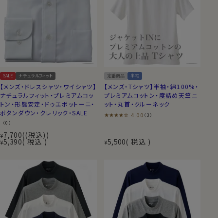
SALE
ナチュラルフィット
定番商品
半袖
【メンズ・ドレスシャツ・ワイシャツ】
【メンズ・Tシャツ】半袖・綿100%・
ナチュラルフィット・プレミアムコッ
プレミアムコットン・度詰め天竺ニ
トン・形態安定・ドゥエボットーニ・
ット・丸首・クルーネック
ボタンダウン・クレリック・SALE
4.00
（3）
（0）
7,700
(税込)
¥
5,390
税込
5,500
税込
¥
¥