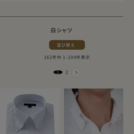
白シャツ
並び替え
162
件中
1
-
100
件表示
1
2