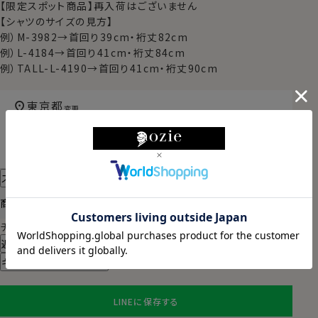
【限定スポット商品】再入荷はございません
【シャツのサイズの見方】
例）M-3982→首回り39cm・裄丈82cm
例）L-4184→首回り41cm・裄丈84cm
例）TALL-L-4190→首回り41cm・裄丈90cm
東京都
変更
2026/08/11（火）
に
宅配便
でお届けします。
（※裄丈加工・刺繍がある場合は除く）
スタイル・サイズについて詳しく見る
商品についてのお問い合わせ
チャットでお問い合わせ
返品・交換について
ギフトラッピングについて
LINEに保存する