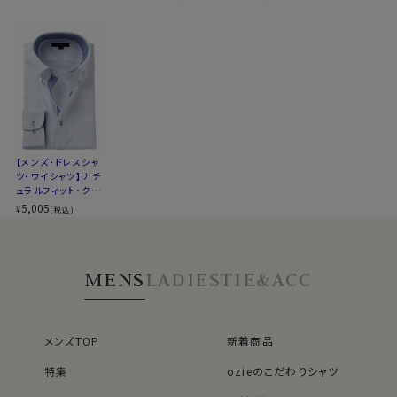
サイズC
トールM-88・L-90・LL-90cm
綿×ポリエステル混紡のクールマックス®ファブリック
全１２サイズ
綿素材の風合いを活かしつつ、綿100％よりもシワになり
スタイル
ナチュラルフィット
にくいバランス型素材です。
生産国
中国
▼とにかくお手入れのしやすさを重視したい方
ポリエステル100％のクールマックス®オールシーズン・
▼スポット商品につき再入荷はございませんのでご了承
ファブリック
ください
シワになりにくい高い形態安定性と温調の高機能が特長
▼ナチュラルフィットフィットとは？
です。
【メンズ・ドレスシャ
後ろ身頃にダーツを入れて、ウエスト部分をやや絞ったス
ツ・ワイシャツ】ナチ
ポリエステル100％・クールマックスはこちら→
タイルです。
ュラルフィット・クー
適度に絞ったウエストラインは細すぎず、それでいてダボ
ルマックス・ドライ・
5,005
¥
(税込)
形態安定・ドゥエボ
＊クールマックス®（COOLMAX®）はThe LYCRA
つきのないシルエット。
ットーニ・ボタンダウ
Companyの商標です。
着心地を考え、細いだけのシャツとは一線を画したつくり
ン・SALE
になっています。
MENS
LADIES
TIE&ACC
※43cm（LL）・45cm（3L）・47cm(4L)サイズにおいて
●ドゥエボットーニ
は絞りを若干ゆるくしております。 細さを気にせず一般的
衿台に２つのボタンがある衿型です。
なサイズと同じ感覚でお選びください。
イタリア語でドゥエは「２つ」・ボットーニは「ボタン」とい
メンズTOP
新着商品
う意味です。
特集
ozieのこだわりシャツ
一番上のボタンを２つ縦につけることにより衿が高く、や
や大きめな衿型となっています。