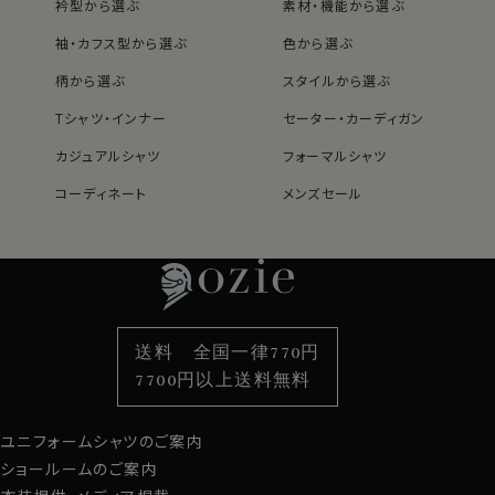
衿型から選ぶ
素材・機能から選ぶ
袖・カフス型から選ぶ
色から選ぶ
●別生地使い
柄から選ぶ
スタイルから選ぶ
アンタイド（ノーネクタイ）でも衿立ちのいいドゥエボット
Tシャツ・インナー
セーター・カーディガン
ーニボタンダウンの衿台・カフス内側・前立て部分に表生
地と異なる生地を配置。
カジュアルシャツ
フォーマルシャツ
アンタイド（ノーネクタイ）の際に衿や前立て部分から、ま
た腕まくりをした時にカフス裏から表の生地と異なる生
コーディネート
メンズセール
レディースTOP
ネクタイ・アクセサリーTOP
新着商品
新着商品
地が覗くのがスタイリッシュ！
特集
ネクタイ
素材・機能から選ぶ
ネクタイピン
カフス部分はコンバーチブルカフスになっておりますの
衿型から選ぶ
ポケットチーフ
袖・カフス型から選ぶ
カフスボタン
で、カフスボタンもご利用いただけます。
色から選ぶ
ベルト
柄から選ぶ
サスペンダー
送料 全国一律770円
S-37～LL-43・3L-45･4L-47cm / トールM-88・L-90・
スタイルから選ぶ
財布・名刺入れ
カジュアルシャツ
バッグ
7700円以上送料無料
LL-90cm・全１２サイズにてご用意。(サイズ表C)
定番シャツ
帽子
ストール・マフラー
スポット商品につき再入荷はございませんのでご了承く
ユニフォームシャツのご案内
グローブ
ださい。
ショールームのご案内
50313