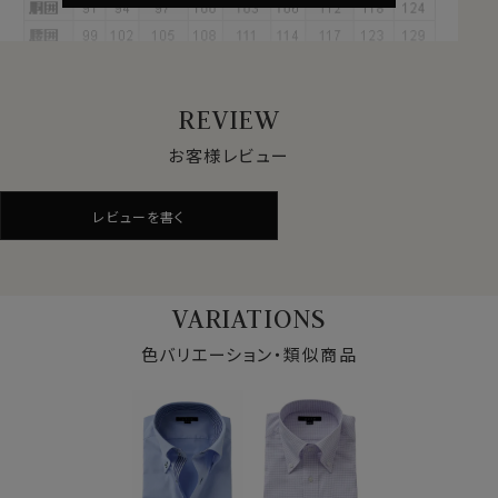
これらの特長を備えた素材が、綿混のクールマックス®フ
ァブリックです。
夏は汗を冬は蒸れを発散、1年を通してドライな着心地
をサポートします。
REVIEW
●ナチュラルな着用感を大切にした快適ドライ素材
お客様レビュー
汗や蒸れを発散させる吸水速乾素材に、綿をブレンド。綿
素材ならではの風合いをプラス。
レビューを書く
ドライ感を保ちながらも、ナチュラルな素材感が特長で
す。
機能性と見た目の自然さ、どちらも重視したい方に適し
た素材です。
VARIATIONS
また着用時だけでなく、洗濯後の乾きが早いのもドライ
機能のメリットです。
色バリエーション・類似商品
●形態安定でお手入れ楽
綿とポリエステルの混紡素材は、もともと洗濯後のお手
入れがしやすい特性を持っていますが、さらに形態安定
加工を施しています。