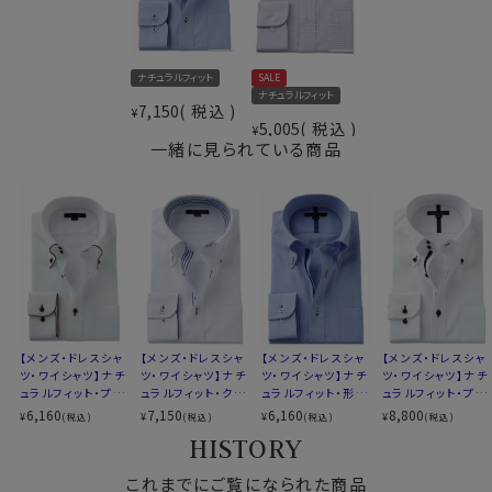
洗濯後もしわが残りにくく、しわが気になる場合でも簡
単なアイロンがけでご着用いただけます。
仕様表
ナチュラルフィット
SALE
綿65％・ポリエステル35％
また、ソフト感や素材感を引き立てるため特殊処理を施
ナチュラルフィット
ドライ加工
7,150
税込
したうえで形態安定加工を行っています。
¥
素材
5,005
税込
¥
（吸湿速乾素材＝COOLMAX®ファブリック）
その結果、吸水速乾性に加え、光沢感・ソフト感にも優
一緒に見られている商品
形態安定
れ、着心地のよさと、お手入れのしやすさを併せ持った上
素材名
ツイル（チェッカーフラッグパターン）
質なシャツに仕上がっています。
ドゥエボットーニ
衿型
ボタンダウン
キーパー
なし
●クールマックス®エコメイド・ファイバー使用
前立て
表前立て
100％再生ペットボトル素材から作られたクールマック
後身頃
バックダーツ入り
ス®エコメイド・ファイバーを使用。
ポケット
ポケットあり
ドライで快適な着心地を提供するとともに、環境にも配
柄
織柄無地
慮したサスティナブル素材です。
【メンズ・ドレスシャ
【メンズ・ドレスシャ
【メンズ・ドレスシャ
【メンズ・ドレスシャ
ラウンドカット
ツ・ワイシャツ】ナチ
ツ・ワイシャツ】ナチ
ツ・ワイシャツ】ナチ
ツ・ワイシャツ】ナチ
ュラルフィット・プレ
ュラルフィット・クー
ュラルフィット・形態
ュラルフィット・プレ
カフス
アジャスタブル
ミアムコットン・形態
ルマックス・ドライ・
安定・ドゥエボット
ミアムコットン・形態
6,160
7,150
6,160
8,800
¥
¥
¥
¥
(税込)
(税込)
(税込)
(税込)
コンバーチブルカフス
●素材の違いで選ぶクールマックスシャツ
安定・ドゥエボット
形態安定・オックス
ーニ・ボタンダウン・
安定・ドゥエボット
HISTORY
衿高
前3.5cm 後4.9cm
ーニ・ボタンダウン・
フォード・ドゥエボッ
SALE
ーニ・ボタンダウン
▼見た目や質感はよりナチュラルに、扱いやすさも欲しい
SALE
トーニ・ボタンダウ
S-37～LL-43・3L-45･4L-47cm
方
これまでにご覧になられた商品
ン