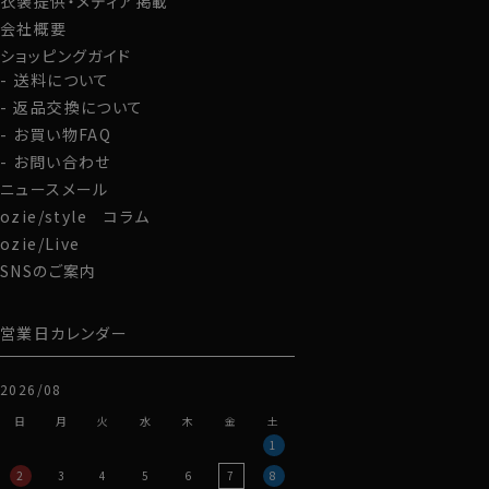
衣装提供・メディア掲載
60701s
会社概要
ショッピングガイド
送料について
返品交換について
お買い物FAQ
お問い合わせ
ニュースメール
ozie/style コラム
ozie/Live
SNSのご案内
営業日カレンダー
2026/08
日
月
火
水
木
金
土
1
2
3
4
5
6
7
8