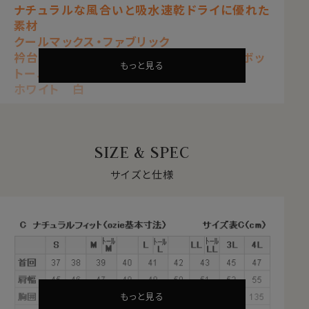
ナチュラルな風合いと吸水速乾ドライに優れた
素材
クールマックス・ファブリック
衿台内側から別生地がチラッと覗くドゥエボッ
もっと見る
トーニBDシャツ
ホワイト 白
【 ナチュラルフィット 】【 クールマックス 】
【 ドライ 】【 形態安定 】
【 ドゥエボットーニ 】【 ボタンダウン 】
SIZE & SPEC
【 長袖 】
サイズと仕様
自然な風合いと快適性を両立する
クールマックス®ファブリックとは？
・汗や水分を吸い上げ、蒸発させる吸水速乾のドライ素材
・衣服内をドライに保ち、日常の快適な着心地をサポート
・シワになりにくい形態安定
・綿素材をブレンドすることで、自然な風合いを感じる素
材
もっと見る