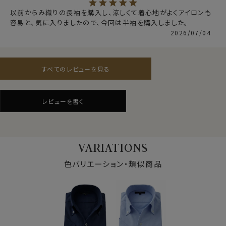
方は多いとおもいます。
以前からみ織りの長袖を購入し、涼しくて着心地がよくアイロンも
そんな時でもクールマックスは大活躍！
容易と、気に入りましたので、今回は半袖を購入しました。
クールマックスは夏場だけでなく、オールシーズン使える
2026/07/04
吸湿速乾素材なのです。
加えてこのシャツに使用したのはペットボトルなどのリサ
イクル資源から作られた
クールマックス®エコメイド
すべてのレビューを見る
（COOLMAX®EcoMade）。
ポリエステル部分においては100％リサイクル資源を再
レビューを書く
生して作られた環境にやさしい素材。
サスティナビリティを追求した、機能・着心地・見栄えは
綿100％に負けず劣らずの綿高率のシャツ用生地です。
仕様表
VARIATIONS
クールマックスはお手入れがしやすい事も欠かせない重
綿73％
要ポイント。
色バリエーション・類似商品
ポリエステル27％
通気性と吸水速乾性に優れた素材なので、洗濯後スピー
素材
ドライ加工（吸湿速乾素材
ディーに乾きます。
＝COOLMAX®ファブリック）
多様な生活スタイルを送る忙しい現代人にとって、ドライ
形態安定
な着心地はもちろん、その後のお手入れの面でもストレ
素材名
からみ織り
スフリーです。
イタリアンカラー（ワンピースカラー）