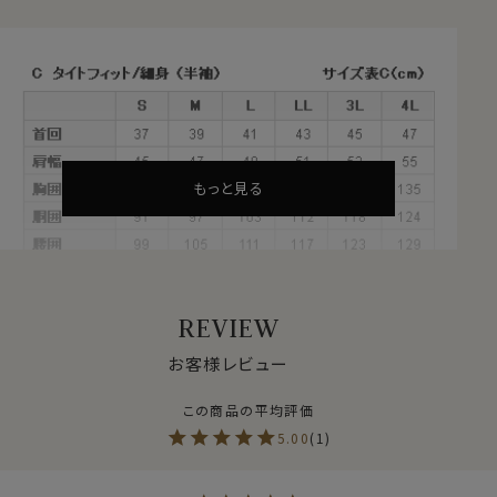
●オールシーズン機能性素材！クールマックス®エコメ
イドとは？
・サラッとドライ！季節関係なく1年中快適な着心地。
・吸水速乾性に優れている。
・洗濯後の乾きが早い。
といった特徴を併せ持つ高機能素材、それがクールマッ
クス®です。
もっと見る
もともとスポーツウェアに使われることの多い素材だけ
に、その吸汗速乾性や体温調整機能・ドライ機能はお墨
付き。
クールマックス®の乾燥速度は綿の５倍強といわれてい
るところからも、吸水速乾性の素晴らしさがうかがえま
REVIEW
す。
お客様レビュー
暑い夏場に着心地が悪くなる要因として、汗をなかなか
吸わない・汗でぬれた生地がなかなか乾かないといった
ことが挙げられます。
5.00
1
また春秋冬でも室内の温度が高くて汗をかき、汗が乾か
ぬままそのまま外へ出て寒い思いをした経験がおありの