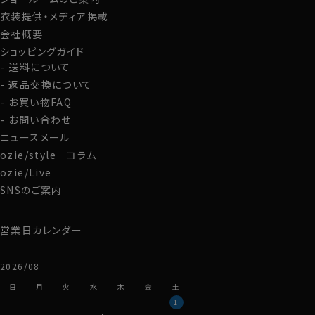
WEBミーティングの画面映えも抜群です！
衣装提供・メディア掲載
会社概要
ショッピングガイド
●スタイルについて
送料について
背ダーツ入りシャツ。
返品交換について
後ろ身頃にダーツを入れて、ウエスト部分をやや絞ったシ
お買い物FAQ
ャツとして生産。
お問い合わせ
適度に絞ったウエストラインは細すぎず、それでいてダボ
つきのないシルエット。
ニュースメール
着心地を考え、細いだけのシャツとは一線を画したつくり
ozie/style コラム
になっています。
ozie/Live
半袖口は折り返しをつけ、視覚的にシャープに見えるよう
SNSのご案内
な仕様になっています。
※43cm（LL）・45cm（3L）・47cm（4L）サイズにおいて
営業日カレンダー
は絞りを若干ゆるくしております。
細さを気にせず一般的なLL・3L・4Lサイズと同じ感覚で
2026/08
お選びください。
日
月
火
水
木
金
土
1