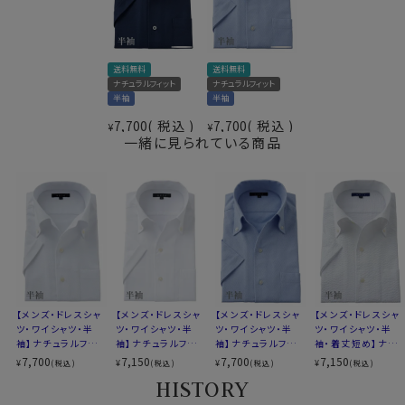
衿型
スキッパータイプ
ボタンダウン
●クールマックスのからみ織り素材
キーパー
なし
このシャツにはクールマックスのからみ織り生地を使用
前立て
裏前立て
送料無料
送料無料
しております。
ナチュラルフィット
ナチュラルフィット
後身頃
バックダーツ入り
からみ織りとは特殊な機械と、熟練の技術者なしには量
半袖
半袖
ポケット
ポケットあり
産することができない、世界的に見て希少性の高いシャ
7,700
税込
7,700
税込
¥
¥
柄
織柄無地
ツ生地＝それがからみ織りです。
一緒に見られている商品
袖
半袖（袖口-折り返し仕上げ）
衿高
後5.0cm
見た目はシャツ生地でありながら、ニット生地の鹿の子
S-37・M-39・L-41cm
に近い涼しげな見栄え。
サイズC
LL-43・3L-45・4L-47cm
実際メッシュ状に織り込まれた目の粗いからみ織りは、
全６サイズ
ニット生地よりいい意味でシャツ生地らしい張りがあって
スタイル
ナチュラルフィット
シャリ感が強く、汗をかいた際にべたっと肌に張り付きに
生産国
中国
くい肌離れのいい素材。
よって清涼感と風通しのいい通気性の良さを併せ持った、
春夏秋と3シーズンで着用するのに最適なシャツ生地で
【メンズ・ドレスシャ
【メンズ・ドレスシャ
【メンズ・ドレスシャ
【メンズ・ドレスシャ
▼スポット商品につき再入荷はございませんのでご了承
ツ・ワイシャツ・半
ツ・ワイシャツ・半
ツ・ワイシャツ・半
ツ・ワイシャツ・半
す。
ください
袖】ナチュラルフィッ
袖】ナチュラルフィッ
袖】ナチュラルフィッ
袖・着丈短め】ナチ
この生地特性の加えて、クールマックスの吸湿速乾性能
▼ナチュラルフィットとは？
ト・クールマックス・
ト・クールマックス・
ト・クールマックス・
ュラルフィット・クー
7,700
7,150
7,700
7,150
¥
¥
¥
¥
(税込)
(税込)
(税込)
(税込)
ドライ・形態安定・か
ドライ・形態安定・オ
ドライ・形態安定・か
ルマックス・ドライ・
と形態安定加工が加わった、春夏のビジネスシーンに最
後ろ身頃にダーツを入れて、ウエスト部分をやや絞ったス
HISTORY
らみ織り・イタリアン
ックスフォード・イタ
らみ織り・イタリアン
イタリアンカラー・
適なシャツに仕上がっています。
タイルです。
カラー・ボタンダウ
リアンカラー・ボタ
カラー・ボタンダウ
ボタンダウン・第一