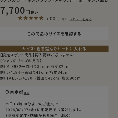
7,700
税込
5.00
（1件）
レビューを見る
この商品のサイズを確認する
サイズ・色を選んでカートに入れる
【限定スポット商品】再入荷はございません
【シャツのサイズの見方】
例）M-3982→首回り39cm・裄丈82cm
例）L-4184→首回り41cm・裄丈84cm
例）TALL-L-4190→首回り41cm・裄丈90cm
東京都
変更
本日
13時00分
までのご注文で
2026/08/07（金）
に
宅配便
でお届けします。
（※裄丈加工・刺繍がある場合は除く）