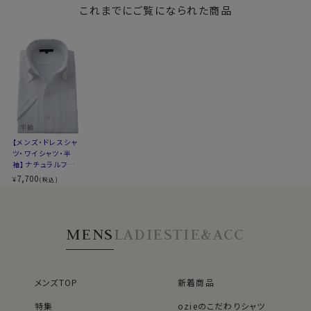
適度に絞ったウエストラインは細すぎず、それでいてダボ
ン・第一ボタンあり
これまでにご覧になられた商品
ンダウン・スキッパ
ン・スキッパー・第一
ボタンあり
ー・第一ボタン無し
ボタン無し
からみ織りを使用したシャツは、素肌で着用してこそ生
つきのないシルエット。
地特性がわかるシャツ。
着心地を考え、細いだけのシャツとは一線を画したつくり
風が吹くと体を風が抜けるような爽快感がるほどの通気
になっています。
性の良さです。
※43cm（LL）・45cm（3L）・47cm(4L)サイズにおいて
ぜひ素肌で着用してみてください。
は絞りを若干ゆるくしております。 細さを気にせず一般的
※生地の特性上、若干透け感があります。
なサイズと同じ感覚でお選びください。
インナーを着用される際、透け感が気になる方はシャツ
ごしに透けづらいベージュのインナーをおすすめいたし
【メンズ・ドレスシャ
ます。
ツ・ワイシャツ・半
袖】ナチュラルフィッ
ト・クールマックス・
7,700
¥
(税込)
ドライ・形態安定・か
●形態安定加工
らみ織り・イタリアン
混紡素材の特性上もともと洗濯後のお手入れがしやすい
カラー・ボタンダウ
ン・スキッパー・第一
生地ですが、さらに形態安定加工を施しました。
MENS
LADIES
TIE&ACC
ボタン無し
お洗濯後もしわがほとんど残らず、しわが気になる場合
でも簡単なアイロンがけでご着用いただけます。
そのうえクールマックスの持つソフト感や素材感をよりア
ップさせたうえで形態安定性の機能を高めるべく、液体
メンズTOP
新着商品
アンモニア処理をしたうえで形態安定加工を施しました。
特集
ozieのこだわりシャツ