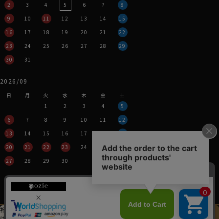
S-37・M-39・L-41・LL-43・3L-45・4L-47cm・全6サイ
2
3
4
5
6
7
8
ズにてご用意。(サイズ表C)
9
10
11
12
13
14
15
16
17
18
19
20
21
22
スポット商品につき再入荷はございませんのでご了承く
23
24
25
26
27
28
29
ださい。
40426
30
31
2026/09
日
月
火
水
木
金
土
1
2
3
4
5
6
7
8
9
10
11
12
13
14
15
16
17
18
19
20
21
22
23
24
25
26
27
28
29
30
営業時間：平日11時～17時
定休日：土・日・祝
※年末年始つきましては、
その都度表示させていただきます。
裄丈加工＆
イニシャル刺繍
この商品を
は
先にお選びください
カートに入れる