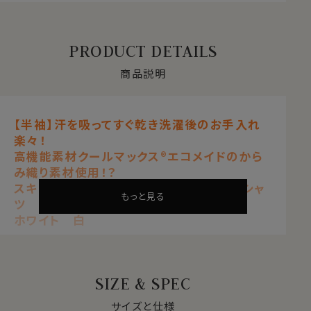
PRODUCT DETAILS
商品説明
【半袖】汗を吸ってすぐ乾き洗濯後のお手入れ
楽々！
高機能素材クールマックス®エコメイドのから
み織り素材使用！？
スキッパータイプのイタリアンカラー半袖シャ
もっと見る
ツ
ホワイト 白
【 ナチュラルフィット 】【 クールマックス 】
【 形態安定 】【 からみ織り 】
【 イタリアンカラー/スキッパータイプ 】
SIZE & SPEC
【 ボタンダウン 】【 第一ボタン無し 】
【 半袖 】
サイズと仕様