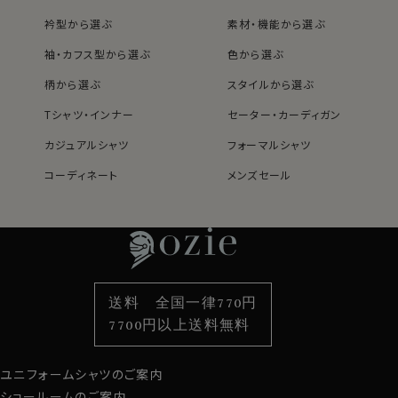
結果、吸汗速乾性・光沢感・ソフト感にすぐれ着心地のい
い、加えて洗濯後の乾きが早くお手入れが楽といった事
衿型から選ぶ
素材・機能から選ぶ
象を併せ持った上質シャツに仕上がりました。
袖・カフス型から選ぶ
色から選ぶ
柄から選ぶ
スタイルから選ぶ
●スキッパータイプのイタリアンカラーシャツ
Tシャツ・インナー
セーター・カーディガン
このシャツは衿と前立ての裏部分がオープンカラーのよ
うに縫い目がなく、1枚の生地でつながって出来ている、
カジュアルシャツ
フォーマルシャツ
衿開きのいいノーネクタイ専用シャツ。
コーディネート
メンズセール
衿がきれいに開くように第2ボタンの位置を少し下げてい
レディースTOP
ネクタイ・アクセサリーTOP
新着商品
新着商品
ます。
特集
ネクタイ
素材・機能から選ぶ
ネクタイピン
さらに一番上にボタンのないスキッパータイプにて生産。
衿型から選ぶ
ポケットチーフ
袖・カフス型から選ぶ
カフスボタン
衿高をやや高くすることにより、より一層衿のロールが大
きく出るよう、また衿元がよりきれいに開くように仕上げ
色から選ぶ
ベルト
柄から選ぶ
サスペンダー
ました。
送料 全国一律770円
スタイルから選ぶ
財布・名刺入れ
カジュアルシャツ
バッグ
ノーネクタイ専用のややカジュアル度の高い商品であり
7700円以上送料無料
ながら、非常にエレガントなシャツです。
定番シャツ
帽子
ストール・マフラー
ノーネクタイのクールビズスタイルや、在宅・出勤といっ
ユニフォームシャツのご案内
たテレワークスタイルにうってつけのシャツといえるでし
グローブ
ょう。
ショールームのご案内