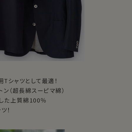
用Tシャツとして最適！
トン（超長綿スーピマ綿）
た上質綿100％
ツ！