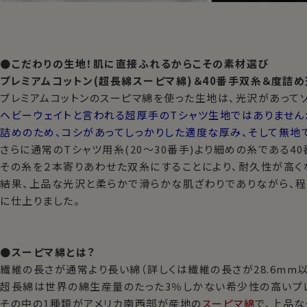
●こだわりの生地！肌に直接ふれるからこその素材選び
プレミアムコットン(超長綿スーピマ綿)＆40番手双糸＆度詰
プレミアムコットンのスーピマ綿を使った生地は、光沢があって
ヘビーウェイトと言われる超厚手のTシャツ生地ではありません
詰めのため、コシがあってしっかりした適度な厚み、そして無地
さらに通常のTシャツ用糸(20～30番手)より細めの糸である40
その糸を２本寄りあわせた双糸にすることにより、耐久性が高くな
結果、上品な光沢と柔らかで滑らかな肌ざわりでありながら、程
に仕上りました。
●スーピマ綿とは？
繊維の長さが通常より長い綿（詳しくは繊維の長さが28.6mm
超長綿は世界の綿生産量のたった3％しかない希少性の高いプレ
その中の1種類がアメリカ南西部が産地の
スーピマ綿
で、上品な