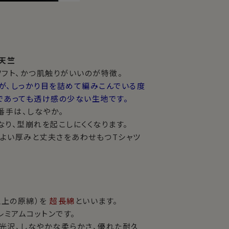
め天竺
ソフト、かつ肌触りがいいのが特徴。
が、しっかり目を詰めて編みこんでいる度
であっても透け感の少ない生地です。
番手は、しなやか。
り、型崩れを起こしにくくなります。
よい厚みと丈夫さをあわせもつTシャツ
以上の原綿）を
超長綿
といいます。
ミアムコットンです。
光沢、しなやかな柔らかさ、優れた耐久