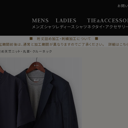
お問
MENS
LADIES
TIE
ACCESSO
&
メンズ
シャツ
レディース
シャツ
ネクタイ・
アクセサリ
■ 裄丈詰め加工・刺繍加工について ■
盆期間前後は、通常と加工期間が異なりますのでご了承ください。 詳細はこち
度詰め天竺ニット・丸首・クルーネック