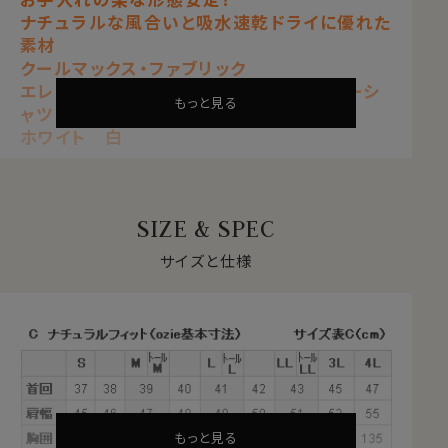
ナチュラルな風合いと吸水速乾ドライに優れた
素材
クールマックス・ファブリック
エレガントなノータイ専用イタリアンカラーシ
もっと見る
ャツ
ホワイト 白
【 ナチュラルフィット 】【 クールマックス 】
【 ドライ 】【 形態安定 】
【 イタリアンカラー/第一ボタンあり 】
SIZE & SPEC
【 ワイドカラー 】【 長袖 】
サイズと仕様
自然な風合いと快適性を両立する
クールマックス®ファブリックとは？
・汗や水分を吸い上げ、蒸発させる吸水速乾のドライ素材
・衣服内をドライに保ち、日常の快適な着心地をサポート
・シワになりにくい形態安定
・綿素材をブレンドすることで、自然な風合いを感じる素
材
もっと見る