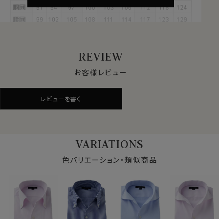
これらの特長を備えた素材が、綿混のクールマックス®フ
ァブリックです。
夏は汗を冬は蒸れを発散、1年を通してドライな着心地
をサポートします。
REVIEW
●ナチュラルな着用感を大切にした快適ドライ素材
お客様レビュー
汗や蒸れを発散させる吸水速乾素材に、綿をブレンド。綿
素材ならではの風合いをプラス。
レビューを書く
ドライ感を保ちながらも、ナチュラルな素材感が特長で
す。
機能性と見た目の自然さ、どちらも重視したい方に適し
た素材です。
VARIATIONS
また着用時だけでなく、洗濯後の乾きが早いのもドライ
機能のメリットです。
色バリエーション・類似商品
●形態安定でお手入れ楽
綿とポリエステルの混紡素材は、もともと洗濯後のお手
入れがしやすい特性を持っていますが、さらに形態安定