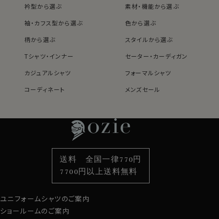
す。
衿型から選ぶ
素材・機能から選ぶ
衿がきれいに開くように第2ボタンの位置を少し下げてい
袖・カフス型から選ぶ
色から選ぶ
ます。
イタリアンカラーと広角なワイドカラーを掛け合わせたス
柄から選ぶ
スタイルから選ぶ
タイリッシュなノーネクタイ専用の衿型です。
Tシャツ・インナー
セーター・カーディガン
カジュアルシャツ
フォーマルシャツ
ノーネクタイ専用のややカジュアル度の高い商品であり
ながら、非常にエレガントなシャツです。
コーディネート
メンズセール
レディースTOP
ネクタイ・アクセサリーTOP
新着商品
新着商品
ノーネクタイのクールビズスタイルや、在宅・出勤といっ
たテレワークスタイルにうってつけのシャツといえるでし
特集
ネクタイ
素材・機能から選ぶ
ネクタイピン
ょう。
WEBミーティングの画面映えも抜群です！
衿型から選ぶ
ポケットチーフ
袖・カフス型から選ぶ
カフスボタン
色から選ぶ
ベルト
柄から選ぶ
サスペンダー
送料 全国一律770円
この白無地シャツは、ボタンホールとボタン付け糸に紺
スタイルから選ぶ
財布・名刺入れ
カジュアルシャツ
バッグ
7700円以上送料無料
色の糸を使用しています。
定番シャツ
帽子
ストール・マフラー
白無地シャツにちょっとしたアクセントをつけたい方によ
りおすすめです。
ユニフォームシャツのご案内
グローブ
ショールームのご案内