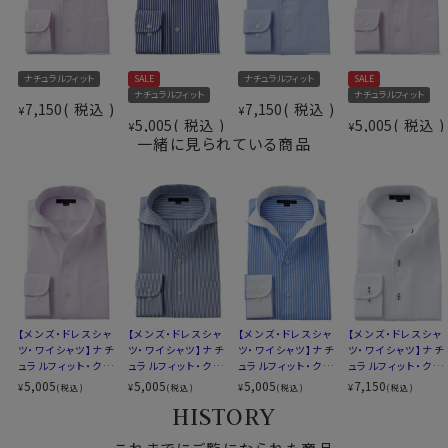
加工を施しています。
洗濯後もしわが残りにくく、しわが気になる場合でも簡
単なアイロンがけでご着用いただけます。
仕様表
ナチュラルフィット
SALE
ナチュラルフィット
SALE
綿65％・ポリエステル35％
また、ソフト感や素材感を引き立てるため特殊処理を施
ナチュラルフィット
ナチュラルフィット
ドライ加工（吸湿速乾素材＝
7,150
税込
7,150
税込
したうえで形態安定加工を行っています。
¥
¥
素材
5,005
税込
5,005
税込
¥
¥
COOLMAX®ファブリック）
その結果、吸水速乾性に加え、光沢感・ソフト感にも優
一緒に見られている商品
形態安定
れ、着心地のよさと、お手入れのしやすさを併せ持った上
素材名
ツイル（チェッカーフラッグパターン）
質なシャツに仕上がっています。
イタリアンカラー（ワンピースカラー）
衿型
ワイドカラー
第一ボタンあり
●クールマックス®エコメイド・ファイバー使用
キーパー
なし
100％再生ペットボトル素材から作られたクールマック
前立て
裏前立て
ス®エコメイド・ファイバーを使用。
後身頃
バックダーツ入り
ドライで快適な着心地を提供するとともに、環境にも配
ポケット
ポケットあり
慮したサスティナブル素材です。
【メンズ・ドレスシャ
【メンズ・ドレスシャ
【メンズ・ドレスシャ
【メンズ・ドレスシャ
柄
織柄無地
ツ・ワイシャツ】ナチ
ツ・ワイシャツ】ナチ
ツ・ワイシャツ】ナチ
ツ・ワイシャツ】ナチ
ュラルフィット・クー
ュラルフィット・クー
ュラルフィット・クー
ュラルフィット・クー
ラウンドカット
ルマックス・ドライ・
ルマックス・ドライ・
ルマックス・ドライ・
ルマックス・ドライ・
5,005
5,005
5,005
7,150
¥
¥
¥
¥
(税込)
(税込)
(税込)
(税込)
カフス
アジャスタブル
●素材の違いで選ぶクールマックスシャツ
形態安定・イタリア
形態安定・オックス
形態安定・ブロー
形態安定・オックス
HISTORY
コンバーチブルカフス
ンカラー・ワイドカラ
フォード・イタリアン
ド・イタリアンカラ
フォード・イタリアン
▼見た目や質感はよりナチュラルに、扱いやすさも欲しい
ー・第一ボタンあり・
カラー・ワイドカラ
ー・ワイドカラー・ク
カラー・ワイドカラ
衿高
後3.8cm
方
SALE
ー・第一ボタンあり・
レリック・第一ボタ
ー・第一ボタンあり