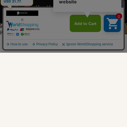
9
10
11
12
13
14
15
16
17
18
19
20
21
22
23
24
25
26
27
28
29
裄丈加工＆
イニシャル刺繍
この商品を
30
31
は
先にお選びください
カートに入れる
0
2026/09
日
月
火
水
木
金
土
1
2
3
4
5
6
7
8
9
10
11
12
13
14
15
16
17
18
19
20
21
22
23
24
25
26
27
28
29
30
営業時間：平日11時～17時
定休日：土・日・祝
※年末年始つきましては、
その都度表示させていただきます。