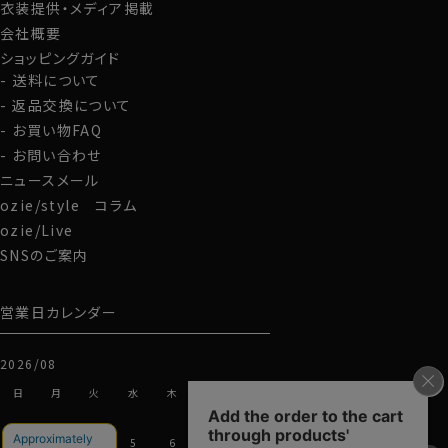
衣装提供・メディア掲載
カフス部分はコンバーチブルカフスになっておりますの
会社概要
で、カフスボタンもご利用いただけます。
ショッピングガイド
送料について
S-37～LL-43・3L-45･4L-47cm / トールM-88・L-90・
返品交換について
LL-90cm・全１２サイズにてご用意。(サイズ表C)
お買い物FAQ
スポット商品につき再入荷はございませんのでご了承く
お問い合わせ
ださい。
ニュースメール
50307
ozie/style コラム
60701s
ozie/Live
SNSのご案内
営業日カレンダー
2026/08
日
月
火
水
木
金
土
1
2
3
4
5
6
7
8