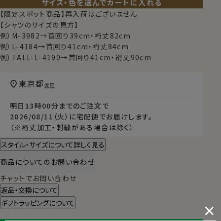
サイズ・色を選んでカートに入れる
【限定スポット商品】再入荷はございません
【シャツのサイズの見方】
例）M-3982→首回り39cm・裄丈82cm
例）L-4184→首回り41cm・裄丈84cm
例）TALL-L-4190→首回り41cm・裄丈90cm
東京都
変更
明日
13時00分
までのご注文で
2026/08/11（火）
に
宅配便
でお届けします。
（※裄丈加工・刺繍がある場合は除く）
スタイル・サイズについて詳しく見る
商品についてのお問い合わせ
チャットでお問い合わせ
返品・交換について
ギフトラッピングについて