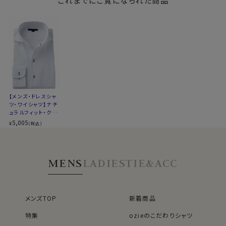
これまでにご覧になられた商品
S-37～LL-43・3L-45・4L-47cm
綿×ポリエステル混紡のクールマックス®ファブリック
SALE
ンあり・SALE
サイズC
トールM-88・L-90・LL-90cm
綿素材の風合いを活かしつつ、綿100％よりもシワになり
全１２サイズ
にくいバランス型素材です。
スタイル
ナチュラルフィット
生産国
中国
▼とにかくお手入れのしやすさを重視したい方
ポリエステル100％のクールマックス®オールシーズン・
ファブリック
▼スポット商品につき再入荷はございませんのでご了承
シワになりにくい高い形態安定性と温調の高機能が特長
ください
です。
【メンズ・ドレスシャ
▼ナチュラルフィットとは？
ツ・ワイシャツ】ナチ
ポリエステル100％・クールマックスはこちら→
後ろ身頃にダーツを入れて、ウエスト部分をやや絞ったス
ュラルフィット・クー
タイルです。
ルマックス・ドライ・
5,005
¥
(税込)
形態安定・イタリア
＊クールマックス®（COOLMAX®）はThe LYCRA
適度に絞ったウエストラインは細すぎず、それでいてダボ
ンカラー・ワイドカラ
Companyの商標です。
つきのないシルエット。
ー・第一ボタンあり・
SALE
着心地を考え、細いだけのシャツとは一線を画したつくり
MENS
LADIES
TIE&ACC
になっています。
●ワイドタイプのイタリアンカラーシャツ
※43cm（LL）・45cm（3L）・47cm(4L)サイズにおいて
衿と前立ての裏部分がオープンカラーのように縫い目が
は絞りを若干ゆるくしております。 細さを気にせず一般的
なく、1枚の生地でつながって出来ているため、第一ボタ
なサイズと同じ感覚でお選びください。
メンズTOP
新着商品
ンをはずして衿を開き気味にして着用すると衿から第一
特集
ozieのこだわりシャツ
ボタンにかけてきれいなロールが出るようになっていま