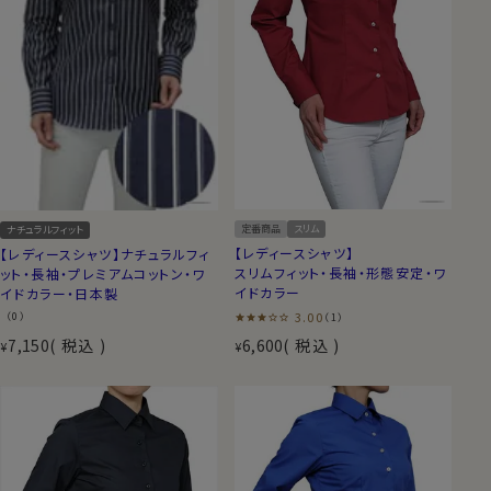
定番商品
スリム
ナチュラルフィット
【レディースシャツ】
【レディースシャツ】ナチュラルフィ
スリムフィット・長袖・形態安定・ワ
ット・長袖・プレミアムコットン・ワ
イドカラー
イドカラー・日本製
3.00
（0）
（1）
7,150
税込
6,600
税込
¥
¥