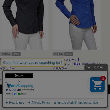
定番商品
スリム
定番商品
スリム
【レディースシャツ】
【レディースシャツ】
スリムフィット・長袖・形態安定・ワ
スリムフィット・長袖・形態安定・ワ
イドカラー
イドカラー
（0）
（0）
6,600
税込
6,600
税込
¥
¥
メンズ
レディース
ネクタイ・
シャツの
シャツ
シャツ
アクセサリー
基礎知識
0