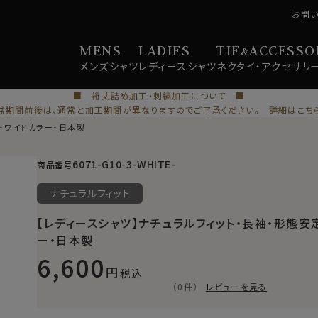
お問
MENS
LADIES
TIE
ACCESSO
&
メンズ
シャツ
レディース
シャツ
ネクタイ・
アクセサリ
■ 裄丈詰め加工・刺繍加工について ■
盆期間前後は、通常と加工期間が異なりますのでご了承ください。 詳細はこち
定・ワイドカラー・日本製
6071-G10-3-WHITE-
商品番号
ナチュラルフィット
【レディースシャツ】ナチュラルフィット・長袖・形態安
ー・日本製
6,600
税込
（0件）
レビューを見る