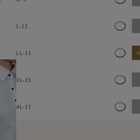
L-11
LL-13
3L-15
4L-17