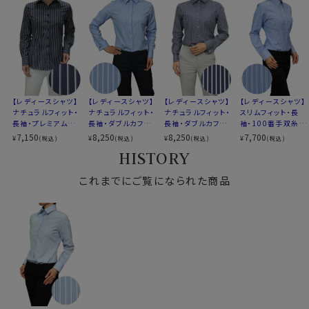
バレル
から)
カフス
シングルボタン
サイズをお選びの際にご参考下さい。
コンバーチブルカフス
S-7号・M-9号・L-11号
▼サイズ選びのポイント
サイズ10
LL-13号・3L-15号・4L-17号
30525
全6サイズ
スタイル
ナチュラルフィット
【レディースシャツ】
【レディースシャツ】
【レディースシャツ】
【レディースシャツ】
生産国
日本
ナチュラルフィット・
スリムフィット・長
ナチュラルフィット・
ナチュラルフィット・
長袖・ダブルカフス・
袖・100番手双糸・
長袖・プレミアムコ
長袖・ダブルカフス・
プレミアムコットン・
ボタンダウン
ットン・ワイドカラ
ワイドカラー
8,250
7,700
7,150
8,250
¥
¥
¥
¥
(税込)
(税込)
(税込)
(税込)
▼スポット商品につき再入荷はございません。
ブロード・ワイドカラ
ー・日本製
HISTORY
ー・日本製
これまでにご覧になられた商品