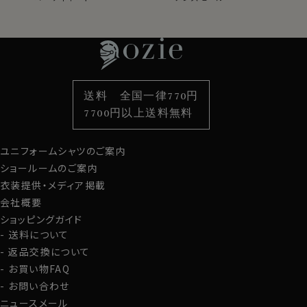
レディースTOP
ネクタイ・アクセサリーTOP
新着商品
新着商品
特集
ネクタイ
素材・機能から選ぶ
ネクタイピン
衿型から選ぶ
ポケットチーフ
袖・カフス型から選ぶ
カフスボタン
色から選ぶ
ベルト
柄から選ぶ
サスペンダー
送料 全国一律770円
スタイルから選ぶ
財布・名刺入れ
カジュアルシャツ
バッグ
7700円以上送料無料
定番シャツ
帽子
ストール・マフラー
ユニフォームシャツのご案内
グローブ
ショールームのご案内
衣装提供・メディア掲載
会社概要
ショッピングガイド
送料について
返品交換について
お買い物FAQ
お問い合わせ
ニュースメール