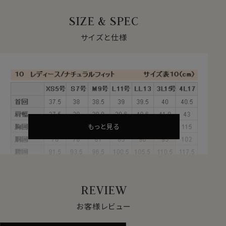
アルスタイルにもなる１枚。
SIZE & SPEC
★爽やかなストライプ
サイズと仕様
サラッと滑らかなシャツ生地の定番ブロード素材と、清潔
感があり爽やかなサックスブルーのシャツ。
水色ベースのストライプに、ネイビーのペンシルストライ
プがピリッとアクセント。
スタイリッシュでメリハリのあるスッキリとした印象に。
特に春や夏の季節には涼しげな印象にもなります。
もっと見る
★カフスボタンも使える！
通常のボタン留プラス、カフスボタンも使えるコンバーチ
ブルカフス。
レディースシャツでも、袖元はすっきりしたまま、ダブルカ
フスのようにカフスボタンの上品なアクセントとオシャレ
REVIEW
を楽しむことが出来ます。
お客様レビュー
★ナチュラルフィット