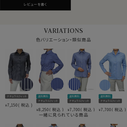
細すぎず自然なフィット感でありながらスッキリとしたシ
レビューを書く
ルエットのナチュラルフィット。
VARIATIONS
メンズ仕立てのパリッと感が、上品スタイルにも、カジュア
ルスタイルにもなる１枚持っていると便利なストライプシ
写真着用モデルの寸法(7号サイズ着用)
色バリエーション・類似商品
ャツです。
身長： 160cm/ 首回り： 30cm/ 肩幅 ：40cm
バスト： 83cm/ 胴回り： 66cm/ 袖丈： 52cm(肩から)
サイズをお選びの際にご参考下さい。
S-7号・M-9号・L-11号・LL-13号・3L-15号・4L-17号の
全6サイズにてご用意。(サイズ表10)
仕様表
素材
綿100％（80番手双糸）
▼スポット商品につき再入荷はございませんのでご了承
素材名
ブロード（ポプリン）
下さい。
衿型
ワイドカラー
キーパー
なし
送料無料
送料無料
送料無料
ナチュラルフィット
ナチュラルフィット
ナチュラルフィット
ナチュラルフィット
前立て
裏前立て
～写真着用モデルの寸法(7号サイズ着用) ～
7,150
税込
¥
袖
長袖
8,250
税込
7,700
税込
7,700
税込
¥
¥
¥
一緒に見られている商品
ポケット
ポケットなし
身長： 160cm/ 首回り： 30cm/ 肩幅 ：40cm
柄
ストライプ
バスト： 83cm/ 胴回り： 66cm/ 袖丈： 52cm(肩