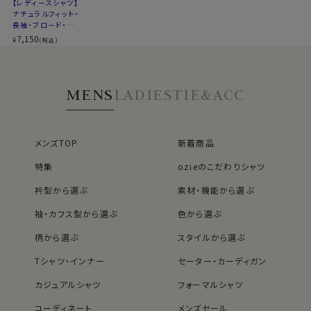
【レディースシャツ】
ナチュラルフィット・
長袖・ブロード・ワイ
ドカラー・日本製
7,150
¥
(税込)
MENS
LADIES
TIE&ACC
メンズTOP
新着商品
特集
ozieのこだわりシャツ
衿型から選ぶ
素材・機能から選ぶ
袖・カフス型から選ぶ
色から選ぶ
柄から選ぶ
スタイルから選ぶ
Tシャツ・インナー
セーター・カーディガン
カジュアルシャツ
フォーマルシャツ
コーディネート
メンズセール