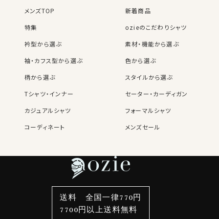
メンズTOP
新着商品
特集
ozieのこだわりシャツ
衿型から選ぶ
素材・機能から選ぶ
袖・カフス型から選ぶ
色から選ぶ
柄から選ぶ
スタイルから選ぶ
Tシャツ・インナー
セーター・カーディガン
カジュアルシャツ
フォーマルシャツ
コーディネート
メンズセール
レディースTOP
ネクタイ・アクセサリーTOP
新着商品
新着商品
特集
ネクタイ
素材・機能から選ぶ
ネクタイピン
衿型から選ぶ
ポケットチーフ
袖・カフス型から選ぶ
カフスボタン
色から選ぶ
ベルト
柄から選ぶ
サスペンダー
送料 全国一律770円
スタイルから選ぶ
財布・名刺入れ
カジュアルシャツ
バッグ
7700円以上送料無料