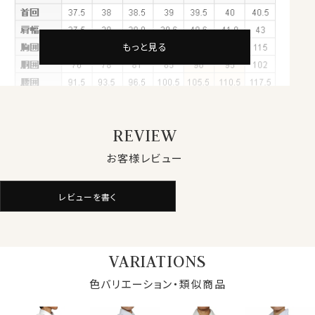
・洗濯後の乾きが早い。
・通気性に優れている。
もっと見る
上品な光沢感のあるサラッ！ツルッ！とした素材です。
とにかくお手入れが楽なのがおススメのスーパードライ
のクールマックス素材！
ポリエステル100％の特性により、形態安定性を併せ持ち
REVIEW
シワになりにくい。
お好みでアイロンをかける際もとても楽！！
お客様レビュー
忙しい女性の味方です。
レビューを書く
クールマックスの乾燥速度は綿と比べて一目瞭然！
女性であればいつも清潔快適にいたいものですよね！
そんな思いのお役に立つ素材です。
VARIATIONS
写真着用モデルの寸法(7号サイズ着用)
色バリエーション・類似商品
★カフスボタンも使える！
身長： 160cm/ 首回り： 30cm/ 肩幅 ：40cm
バスト： 83cm/ 胴回り： 64cm/ 袖丈： 52cm(肩から)
通常のボタン留プラス、カフスボタンも使えるコンバーチ