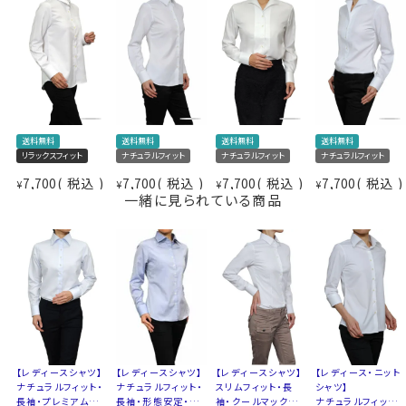
サイズをお選びの際にご参考下さい。
ブルカフス。
レディースシャツでも、カフスボタンの上品なアクセント
とオシャレを楽しむことが出来ます。
仕様表
ポリエステル100％
ドライ加工
★ナチュラルフィット
素材
吸湿速乾素材＝
細すぎず自然なフィット感でありながらスッキリとしたシ
クールマックス®スーパードライ
送料無料
送料無料
送料無料
送料無料
ルエットのナチュラルフィット。
リラックスフィット
ナチュラルフィット
ナチュラルフィット
ナチュラルフィット
形態安定
素材名
ツイル
7,700
税込
7,700
税込
7,700
税込
7,700
税込
¥
¥
¥
¥
一緒に見られている商品
衿型
ワイドカラー
白地に斜めの織柄が入った上品な印象のレディース白シ
キーパー
なし
ャツ。
前立て
裏前立て
ビジネスシーンだけでなく、セレモニーやパーティーにも
袖
長袖
おすすめです。
ポケット
なし
柄
織柄無地
バレル
XS-5号/S-7号/M-9号/L-11号/LL-13号/3L-15号/4L-
カフス
シングルボタン
17号の全７サイズにてご用意。(サイズ表10)
コンバーチブルカフス
【レディースシャツ】
【レディースシャツ】
【レディース・ニット
【レディースシャツ】
XS-5号・S-7号・M-9号・L-11号
▼スポット商品につき再入荷はございませんのでご了承
ナチュラルフィット・
スリムフィット・長
シャツ】
ナチュラルフィット・
サイズ10
LL-13号・3Ｌ-15号・4Ｌ-17号
長袖・プレミアムコ
袖・クールマックス・
ナチュラルフィット・
長袖・形態安定・プ