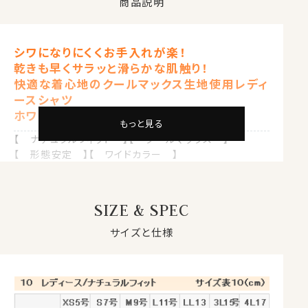
商品説明
シワになりにくくお手入れが楽！
乾きも早くサラッと滑らかな肌触り！
快適な着心地のクールマックス生地使用レディ
ースシャツ
ホワイト 白
もっと見る
【 ナチュラルフィット 】【 クールマックス 】
【 形態安定 】【 ワイドカラー 】
お手入れが楽なクールマックス生地を使用したメンズ仕
立てのレディースワイドカラーシャツ。
SIZE & SPEC
サイズと仕様
★シワになりにくく乾きが早い！サラリと清潔！クールマ
ックス®スーパードライ
・形態安定性をあわせ持ちシワになりにくい。
・吸水速乾性に優れ汗を吸ってすぐ乾く！
・サラっとドライで快適な状態に保つ。