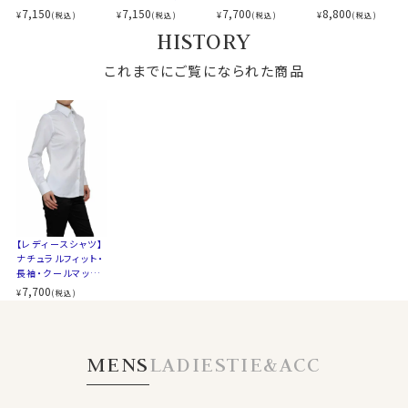
下さい。
ットン・形態安定・ワ
スーパードライ・イ
七分袖・イージーケ
レミアムコットン・オ
全７サイズ
7,150
7,700
8,800
7,150
¥
¥
¥
¥
(税込)
(税込)
(税込)
(税込)
イドカラー
ージーケア・ワイド
ア・クールマックス・
ックスフォード・ワイ
スタイル
ナチュラルフィット
HISTORY
カラー・日本製
ドライ・ワイドカラー
ドカラー
生産国
中国
～写真着用モデルの寸法(7号サイズ着用) ～
これまでにご覧になられた商品
▼スポット商品につき再入荷はございません。
身長： 160cm/ 首回り： 30cm/ 肩幅 ：40cm
バスト： 83cm/ 胴回り： 64cm/ 袖丈： 52cm(肩
から)
サイズをお選びの際にご参考下さい。
▼サイズ選びのポイント
superdry 00319
【レディースシャツ】
ナチュラルフィット・
長袖・クールマック
ス・スーパードライ・
7,700
¥
(税込)
形態安定・ワイドカ
ラー
MENS
LADIES
TIE&ACC