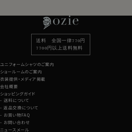
レディースTOP
ネクタイ・アクセサリーTOP
新着商品
新着商品
特集
ネクタイ
素材・機能から選ぶ
ネクタイピン
衿型から選ぶ
ポケットチーフ
袖・カフス型から選ぶ
カフスボタン
色から選ぶ
ベルト
柄から選ぶ
サスペンダー
送料 全国一律770円
スタイルから選ぶ
財布・名刺入れ
カジュアルシャツ
バッグ
7700円以上送料無料
定番シャツ
帽子
ストール・マフラー
ユニフォームシャツのご案内
グローブ
ショールームのご案内
衣装提供・メディア掲載
会社概要
ショッピングガイド
送料について
返品交換について
お買い物FAQ
お問い合わせ
ニュースメール