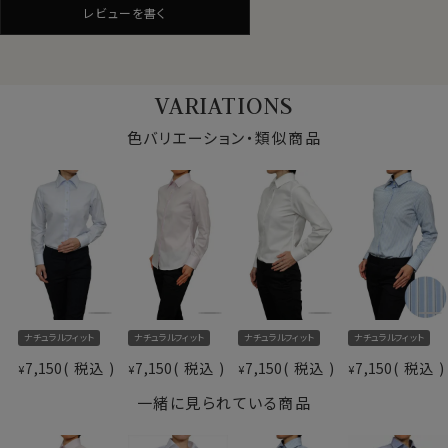
レビューを書く
シワが気になる場合でも簡単なアイロンがけですみま
す。
綿100％はしわになりやすい素材ですが、気軽にシャツラ
イフを楽しんでいただけます。
VARIATIONS
写真着用モデルの寸法(7号サイズ着用)
色バリエーション・類似商品
★カフスボタンも使える！
身長： 160cm/ 首回り： 30cm/ 肩幅 ：40cm
通常のボタン留プラス、カフスボタンも使えるコンバーチ
バスト： 83cm/ 胴回り： 66cm/ 袖丈： 52cm(肩から)
サイズをお選びの際にご参考下さい。
ブルカフス。
レディースシャツでも、カフスボタンの上品なアクセント
とオシャレを楽しむことが出来ます。
仕様表
綿100％（80番手双糸）
素材
プレミアムコットン＝ペルヴィアンピマ
★ナチュラルフィット
形態安定
細すぎず自然なフィット感でありながらスッキリとしたシ
素材名
カルゼ
ナチュラルフィット
ナチュラルフィット
ナチュラルフィット
ナチュラルフィット
ルエットのナチュラルフィット。
衿型
ワイドカラー
7,150
税込
7,150
税込
7,150
税込
7,150
税込
¥
¥
¥
¥
キーパー
なし
一緒に見られている商品
前立て
裏前立て
上質綿を使用した品の良いシンプルなレディース・ワイド
袖
長袖
カラーシャツ。
ポケット
ポケットなし