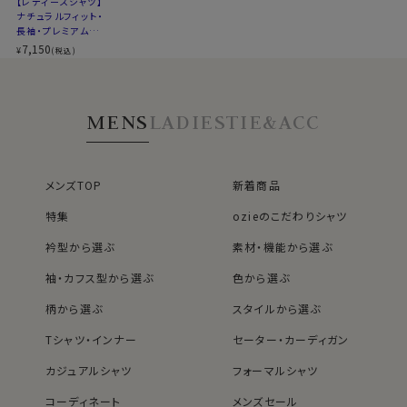
50116
【レディースシャツ】
ナチュラルフィット・
長袖・プレミアムコ
ットン・形態安定・ワ
7,150
¥
(税込)
イドカラー
MENS
LADIES
TIE&ACC
メンズTOP
新着商品
特集
ozieのこだわりシャツ
衿型から選ぶ
素材・機能から選ぶ
袖・カフス型から選ぶ
色から選ぶ
柄から選ぶ
スタイルから選ぶ
Tシャツ・インナー
セーター・カーディガン
カジュアルシャツ
フォーマルシャツ
コーディネート
メンズセール