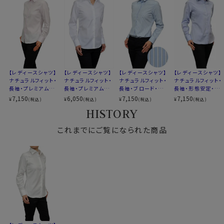
どんなスタイリングにも合う万能シャツとしておすすめの
柄
織柄無地
1着です。
バレル
カフス
シングルボタン
コンバーチブルカフス
XS-5号/S-7号/M-9号/L-11号/LL-13号/3L-15号/4L-
XS-5号・S-7号
17号の全７サイズにてご用意。(サイズ表10)
サイズ10
M-9号・L-11号・LL-13号
【レディースシャツ】
【レディースシャツ】
【レディースシャツ】
【レディースシャツ】
3Ｌ-15号・4Ｌ-17号・全7サイズ
▼スポット商品につき再入荷はございませんのでご了承
ナチュラルフィット・
ナチュラルフィット・
ナチュラルフィット・
ナチュラルフィット・
スタイル
ナチュラルフィット
長袖・プレミアムコ
長袖・プレミアムコ
長袖・ブロード・ワイ
長袖・形態安定・プ
下さい。
ットン・形態安定・ワ
ットン・形態安定・ワ
ドカラー・日本製
レミアムコットン・オ
生産国
中国
7,150
6,050
7,150
7,150
¥
¥
¥
¥
(税込)
(税込)
(税込)
(税込)
イドカラー
イドカラー
ックスフォード・ワイ
HISTORY
ドカラー
▼スポット商品につき再入荷はございません。
～写真着用モデルの寸法(7号サイズ着用) ～
これまでにご覧になられた商品
身長： 160cm/ 首回り： 30cm/ 肩幅 ：40cm
バスト： 83cm/ 胴回り： 66cm/ 袖丈： 52cm(肩
から)
サイズをお選びの際にご参考下さい。
▼サイズ選びのポイント