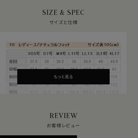
着心地・肌触りよいメンズ仕立てのワイドカラーシャツ！
SIZE & SPEC
★プレミアムコットン＝ペルヴィアンピマ使用
サイズと仕様
ペルヴィアンピマは、繊維長が38mm～40mmと超長綿
の中でも世界トップレベルの長さを誇る、最高級のプレミ
アムコットンです。
このコットンは、古代ペルー発祥の代々受け継がれた伝
統的な農法にて手摘みで丁寧に収穫され、その高い品質
を維持しています。
天然の油脂分を豊富に含むため、格別な柔らかさとしな
やかな風合いがあります。
もっと見る
また、上質で細かな糸が作れるため、仕上がりが薄めで
軽やかな生地になっています。
伝統と技術が織りなす贅沢な質感がペルヴィアンピマの
魅力です。
REVIEW
★形態安定
お客様レビュー
綿の素材感、風合いの良さをいかしたまま、洗濯後のお手
入れが楽な形態安定加工を施しました。