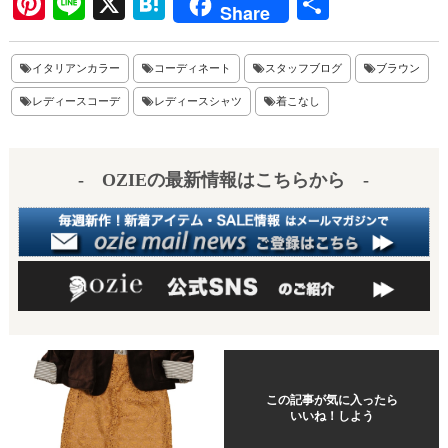
Pi
Li
X
H
共
Share
nt
ne
at
有
er
en
イタリアンカラー
コーディネート
スタッフブログ
ブラウン
es
a
レディースコーデ
レディースシャツ
着こなし
t
- OZIEの最新情報はこちらから -
この記事が気に入ったら
いいね！しよう