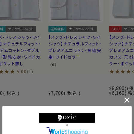
料
ナチュラルフィット
送料無料
ナチュラルフィット
SALE
ナチュ
ズ・ドレスシャツ・ワイ
【メンズ・ドレスシャツ・ワイ
【メンズ・ド
】ナチュラルフィット・
シャツ】ナチュラルフィット・
シャツ】ナチ
アムコットン・ダブル
プレミアムコットン・形態安
プレミアムコ
・形態安定・ワイドカ
定・ワイドカラー
カフス・形態
ポケット無し
ラー・ポケッ
（0）
5.00
（1）
8,800
(税
¥
00
7,700
6,160
税込
税込
税
¥
¥
17
件中
1
-
17
件表示