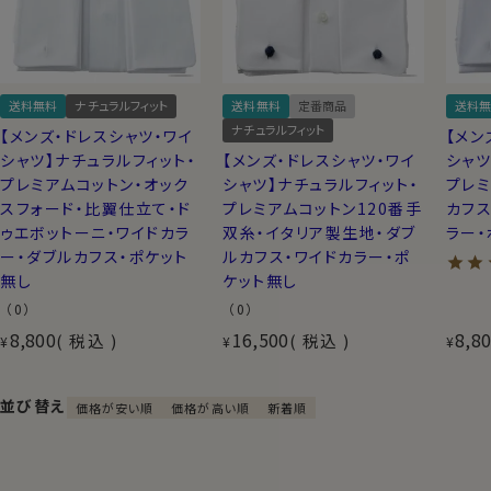
送料無料
ナチュラルフィット
送料無料
定番商品
送料無
ナチュラルフィット
【メンズ・ドレスシャツ・ワイ
【メン
シャツ】ナチュラルフィット・
【メンズ・ドレスシャツ・ワイ
シャツ
プレミアムコットン・オック
シャツ】ナチュラルフィット・
プレミ
スフォード・比翼仕立て・ド
プレミアムコットン120番手
カフス
ゥエボットーニ・ワイドカラ
双糸・イタリア製生地・ダブ
ラー・
ー・ダブルカフス・ポケット
ルカフス・ワイドカラー・ポ
無し
ケット無し
（0）
（0）
8,800
16,500
8,8
税込
税込
¥
¥
¥
並び替え
価格が安い順
価格が高い順
新着順