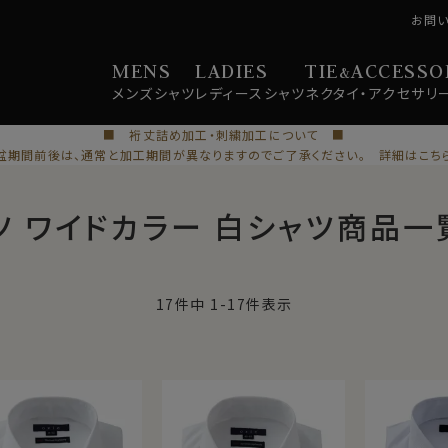
お問
MENS
LADIES
TIE
ACCESSO
&
メンズ
シャツ
レディース
シャツ
ネクタイ・
アクセサリ
■ 裄丈詰め加工・刺繍加工について ■
盆期間前後は、通常と加工期間が異なりますのでご了承ください。 詳細はこち
ツ ワイドカラー 白シャツ商品一
17
件中
1
-
17
件表示