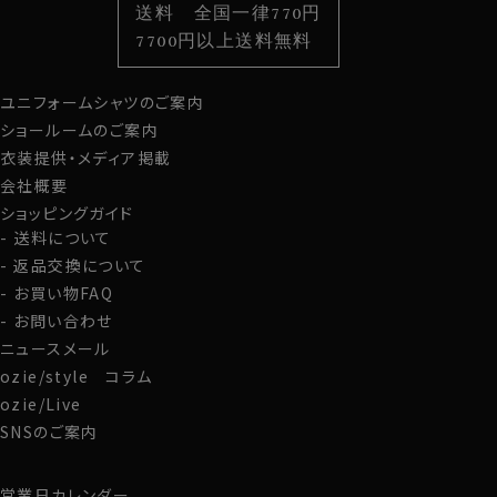
送料 全国一律770円
スタイルから選ぶ
財布・名刺入れ
カジュアルシャツ
バッグ
7700円以上送料無料
定番シャツ
帽子
ストール・マフラー
ユニフォームシャツのご案内
グローブ
ショールームのご案内
衣装提供・メディア掲載
会社概要
ショッピングガイド
送料について
返品交換について
お買い物FAQ
お問い合わせ
ニュースメール
ozie/style コラム
ozie/Live
SNSのご案内
営業日カレンダー