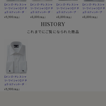
衿高
前3.0cm 後4.6cm
【メンズ・ドレスシャ
【メンズ・ドレスシャ
【メンズ・ドレスシャ
【メンズ・ドレスシャ
S-37～LL-43・3L-45･4L-47cm
ツ・ワイシャツ】ナチ
ツ・ワイシャツ】ナチ
ツ・ワイシャツ】ナチ
ツ・ワイシャツ】ナチ
ュラルフィット・ダブ
ュラルフィット・ダブ
ュラルフィット・プレ
ュラルフィット・プレ
サイズC
トールM-88・L-90・LL-90cm
●ダブルカフスシャツ
ルカフス・プレミアム
ルカフス・プレミアム
ミアムコットン・ダブ
ミアムコットン・ダブ
9,900
8,800
8,800
8,800
¥
¥
¥
¥
(税込)
(税込)
(税込)
(税込)
全１２サイズ
袖口を折り返してカフリンクス（カフスボタン）で留める
コットン120番手双
コットン・オックスフ
ルカフス・形態安定・
ルカフス・形態安定・
HISTORY
スタイル
ナチュラルフィット
糸・イージーケア・オ
ォード・形態安定・ワ
ワイドカラー
ワイドカラー・ポケッ
カフス型＝ダブルカフス。
ックスフォード・ワイ
イドカラー
ト無し
生産国
中国
ジャケットの袖口から覗く立体感のあるカフスとカフリン
ドカラー・ポケット無
これまでにご覧になられた商品
クスが魅せる、こだわりディティールです。
し
ワンランクアップのドレスシャツスタイルに！
▼スポット商品につき再入荷はございませんのでご了承
ください
ビジネスやフォーマルシーンで堂々と身につけることの
▼ナチュラルフィットとは？
できる、大人の男の数少ないアクセサリーの一つ＝カフリ
後ろ身頃にダーツを入れて、ウエスト部分をやや絞ったス
ンクス。
タイルです。
ビジネスシーンでの着用の際は、カフリンクスの選び方に
適度に絞ったウエストラインは細すぎず、それでいてダボ
ルールはありません。
つきのないシルエット。
スーツの色や気分でお好みのカフリンクスに付け替えて、
【メンズ・ドレスシャ
着心地を考え、細いだけのシャツとは一線を画したつくり
ツ・ワイシャツ】ナチ
コーディネイトをよりお楽しみください。
になっています。
ュラルフィット・ダブ
※43cm（LL）・45cm（3L）・47cm(4L)サイズにおいて
ルカフス・プレミアム
9,900
¥
(税込)
コットン・120番手
は絞りを若干ゆるくしております。 細さを気にせず一般的
双糸・イージーケ
●カフリンクス（カフスボタン）をご希望のお客様には付
なサイズと同じ感覚でお選びください。
ア・ワイドカラー・ポ
属いたします！
ケット無し