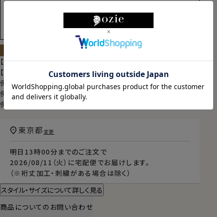
裄丈加工＆イニシャル刺繍を追加
サイズ・色を選んでカートに入れる
【限定スポット商品】再入荷はございません
【シャツのサイズの見方】
例）M-3982→首回り39cm・裄丈82cm
例）L-4184→首回り41cm・裄丈84cm
例）TALL-L-4190→首回り41cm・裄丈90cm
東京都
変更
明日
13時00分
までのご注文で
2026/08/11（火）
に
宅配便
でお届けします。
（※裄丈加工・刺繍がある場合は除く）
スタイル・サイズについて詳しく見る
商品についてのお問い合わせ