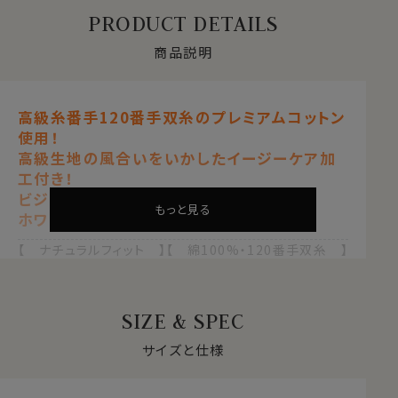
PRODUCT DETAILS
商品説明
高級糸番手120番手双糸のプレミアムコットン
使用！
高級生地の風合いをいかしたイージーケア加
工付き！
ビジネスのみならずフォーマルにも
もっと見る
ホワイト 白
【 ナチュラルフィット 】【 綿100%・120番手双糸 】
【 プレミアムコットン 】【 プレミアムファブリック 】
【 イージーケア 】
【 ワイドカラー 】【 ダブルカフス 】
SIZE & SPEC
【 ポケット無し 】【 長袖 】
サイズと仕様
●GIZA綿とは？
繊維の長さが通常より長い綿（繊維の長さが28.6mm以