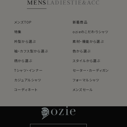
MENS
LADIES
TIE&ACC
カート部分にて組紐カフリンクスの有無をご選択くださ
い。
ご希望の方は、「希望する」
ご不要の方は、「不要」
メンズTOP
新着商品
特集
ozieのこだわりシャツ
カフスボタンをお持ちでなくてもすぐにご着用いただけま
す。
衿型から選ぶ
素材・機能から選ぶ
袖・カフス型から選ぶ
色から選ぶ
S-37～LL-43・3L-45･4L-47cm / トールM-88・L-90・
柄から選ぶ
スタイルから選ぶ
LL-90cm・全１２サイズにてご用意。(サイズ表C)
Tシャツ・インナー
セーター・カーディガン
スポット商品につき再入荷はございませんのでご了承く
カジュアルシャツ
フォーマルシャツ
ださい。
コーディネート
メンズセール
21013
レディースTOP
ネクタイ・アクセサリーTOP
新着商品
新着商品
特集
ネクタイ
素材・機能から選ぶ
ネクタイピン
衿型から選ぶ
ポケットチーフ
袖・カフス型から選ぶ
カフスボタン
色から選ぶ
ベルト
柄から選ぶ
サスペンダー