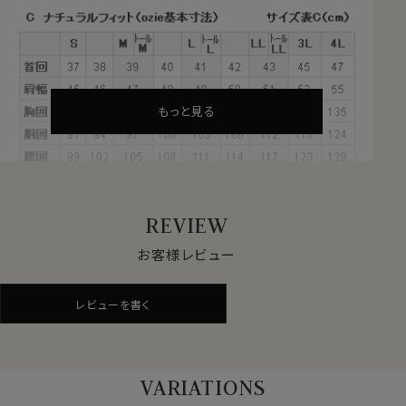
上の原綿）を
超長綿
といいます。
超長綿は、世界の綿生産量のたった3％しかない希少性
の高いプレミアムコットンです。
その中の1種類がエジプトが産地の
GIZA（ギザ）綿
です。
シルクに限りなく近い特性をもち、世界的に評価の高い
もっと見る
高級綿＝エジプト綿。
そのエジプト綿の中でもナイル川流域のごく一部でしか
取れない希少性の高いエジプト綿がGIZA綿です。
REVIEW
●イージーケア加工付き
綿100％かつ120番手双糸の高番手(細い糸)を使用して
お客様レビュー
いる素材の特性上、洗濯後にしわが残るのは致し方あり
ません。
レビューを書く
しかしながら、この生地には綿特有のソフト感や素材感
をいかした上でイージーケア加工を施してあるのでアイ
ロンがけが非常に楽！
アイロンが滑るようにかかり、シワを伸ばしやすくなりま
VARIATIONS
す。