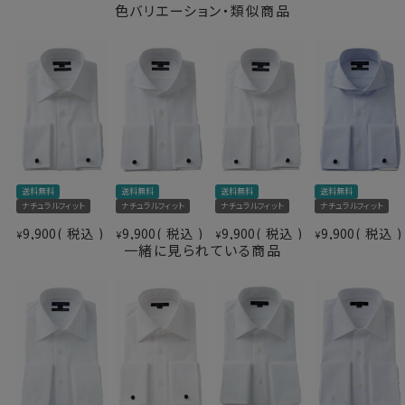
アイロンがけが楽になるイージーケア加工を施した120
色バリエーション・類似商品
番手双糸の高番手生地は、あえて別注して加工しないと
存在しない希少性の高いozieのオリジナル生地です。
さらに綿特有のソフト感や素材感をよりアップさせたうえ
で、イージーケアの機能を高めるべく、液体アンモニア処
理をしたうえでイージーケア加工を施しました。
結果、光沢感・ソフト感にあふれ着心地のいい、その上洗
濯後のお手入れが楽といった、相反する事象を併せ持っ
仕様表
た上質シャツに仕上がりました。
送料無料
送料無料
送料無料
送料無料
綿100％（120番手双糸）
ナチュラルフィット
ナチュラルフィット
ナチュラルフィット
ナチュラルフィット
素材
プレミアムコットン＝GIZA
9,900
税込
9,900
税込
9,900
税込
9,900
税込
¥
¥
¥
¥
イージーケア
●ポケット無し
一緒に見られている商品
素材名
ツイル
ドレッシーで洗練されたスマートシャツスタイル。
衿型
ワイドカラー
欧米ではドレスシャツの標準であるポケットなしにて生
キーパー
取り外し式
産しました。
前立て
裏前立て
後身頃
バックダーツ入り
ポケット
ポケットなし
●衿型について
柄
織柄無地
タイドアップに最適なほどよい大きさのワイドカラーを選
カフス
ダブルカフス
択しました。