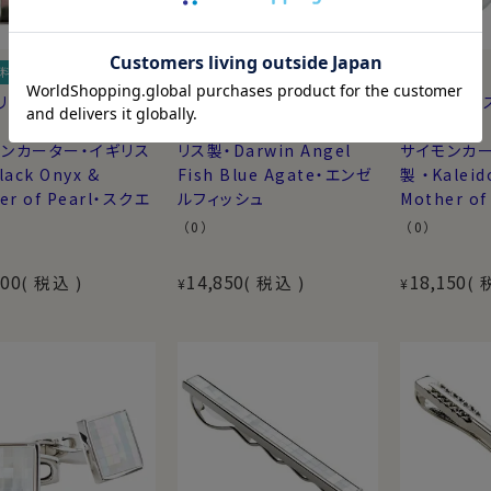
料
送料無料
送料無料
リンクス・カフスボタ
【カフリンクス・カフスボタ
【カフリンク
ン】サイモンカーター・イギ
ン】
ンカーター・イギリス
リス製・Darwin Angel
サイモンカー
lack Onyx &
Fish Blue Agate・エンゼ
製 ・Kaleid
er of Pearl・スクエ
ルフィッシュ
Mother o
（0）
（0）
600
14,850
18,150
税込
税込
¥
¥