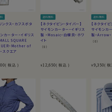
料
送料無料
送料無料
リンクス・カフスボタ
【ネクタイピン・タイバー】
【ネクタイピ
サイモンカーター・イギリス
サイモンカー
ンカーター・イギリス
製 ・Mosaic・白蝶貝・ホワ
製・Arrow
MALL SQUARE
イト
（0）
UER・Mother of
（0）
rl・スクエア
500
12,650
9,350
税込
税込
税
¥
¥