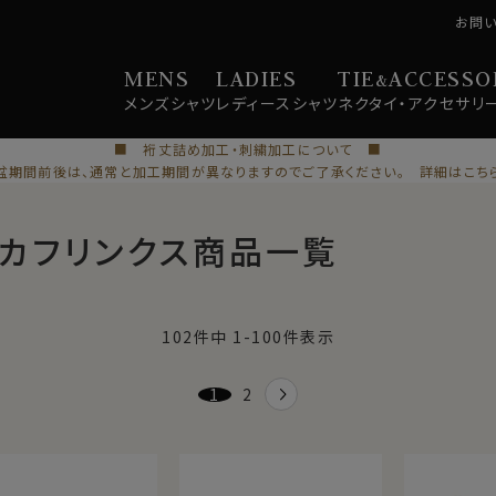
お問
MENS
LADIES
TIE
ACCESSO
&
メンズ
シャツ
レディース
シャツ
ネクタイ・
アクセサリ
■ 裄丈詰め加工・刺繍加工について ■
盆期間前後は、通常と加工期間が異なりますのでご了承ください。 詳細はこち
カフリンクス商品一覧
102
件中
1
-
100
件表示
1
2