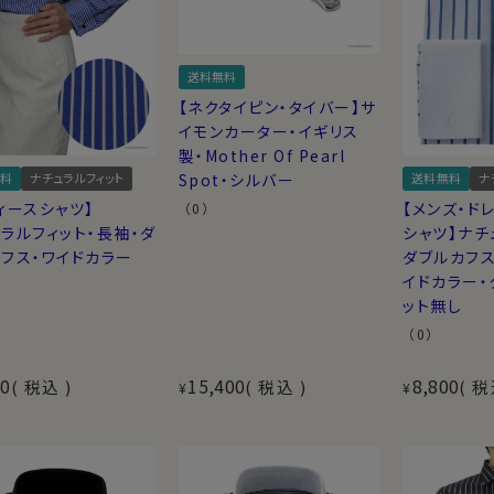
送料無料
【ネクタイピン・タイバー】サ
イモンカーター・イギリス
製・Mother Of Pearl
料
ナチュラルフィット
送料無料
ナ
Spot・シルバー
ィースシャツ】
【メンズ・ド
（0）
ラルフィット・長袖・ダ
シャツ】ナチ
フス・ワイドカラー
ダブルカフス
イドカラー・
ット無し
（0）
50
15,400
8,800
税込
税込
税
¥
¥