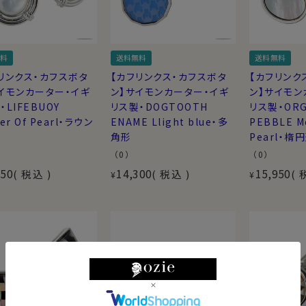
料
送料無料
送料無料
リンクス・カフスボタ
【カフリンクス・カフスボタ
【カフリンク
イモンカーター・イギ
ン】サイモンカーター・イギ
ン】サイモン
・LIFEBUOY
リス製・DOGTOOTH
リス製・ORG
er Of Pearl・ラウン
ENAME Llight blue・多
PEBBLE M
角形
Pearl・楕
（0）
（0）
950
14,300
15,950
税込
税込
¥
¥