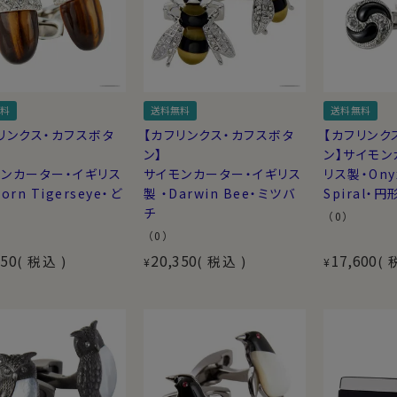
料
送料無料
送料無料
リンクス・カフスボタ
【カフリンクス・カフスボタ
【カフリンク
ン】
ン】サイモン
ンカーター・イギリス
サイモンカーター・イギリス
リス製・Onyx
orn Tigerseye・ど
製 ・Darwin Bee・ミツバ
Spiral・円
チ
（0）
（0）
250
20,350
17,600
税込
税込
¥
¥