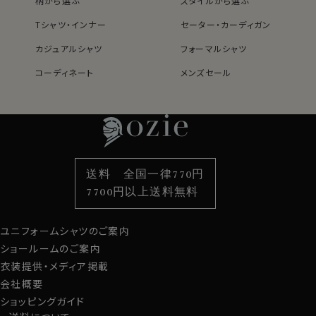
柄から選ぶ
スタイルから選ぶ
Tシャツ・インナー
セーター・カーディガン
カジュアルシャツ
フォーマルシャツ
コーディネート
メンズセール
レディースTOP
ネクタイ・アクセサリーTOP
新着商品
新着商品
特集
ネクタイ
素材・機能から選ぶ
ネクタイピン
衿型から選ぶ
ポケットチーフ
袖・カフス型から選ぶ
カフスボタン
色から選ぶ
ベルト
柄から選ぶ
サスペンダー
送料 全国一律770円
スタイルから選ぶ
財布・名刺入れ
カジュアルシャツ
バッグ
7700円以上送料無料
定番シャツ
帽子
ストール・マフラー
ユニフォームシャツのご案内
グローブ
ショールームのご案内
衣装提供・メディア掲載
会社概要
ショッピングガイド