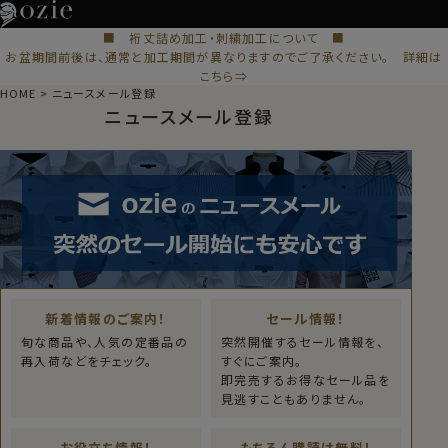
■ 裄丈詰め加工・刺繍加工について ■
お盆期間前後は、通常と加工期間が異なりますのでご了承ください。 詳細は
こちら⇒
HOME
ニュースメール登録
ニュースメール登録
新着情報のご案内！
セール情報！
旬な商品や、人気の定番品の
突然開催するセール情報を、
再入荷などをチェック。
すぐにご案内。
即完売するお得なセール品を
見逃すこともありません。
お役立ち情報！
もちろん購読は無料！