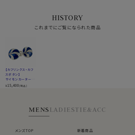
形
l・ラウンド
l・円形
HISTORY
これまでにご覧になられた商品
【カフリンクス・カフ
スボタン】
サイモンカーター・
イギリス製・Art De
15,400
¥
(税込)
co Enamel Blue B
utton・円形
MENS
LADIES
TIE&ACC
メンズTOP
新着商品