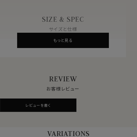
見るものをひきつけ、魅了します。
優しくシンプルで美しいデザイン。
～ SIMON CARTER サイモン・カーター ～
SIZE & SPEC
1985年にオーナー兼デザイナーであるサイモンカーター
サイズと仕様
氏によりロンドンで設立された、英国内で著名なアクセサ
リーブランド。
もっと見る
「1930年代の英国スタイル」をコンセプトに展開され「キ
ング・オブ・カフリンクス」として世界中で知られています。
斬新なデザインセンスで魅力的な仕上がりのものが多
く、さらに優れた品質により世界各国の高級百貨店やセ
レクトショップで扱われています。
ご自身使いはもちろんのこと、大切な方へのプレゼントと
REVIEW
しても最適です！
お客様レビュー
素材
エナメル・真鍮
レビューを書く
色
ブルー×シルバー
大きさ
約 1.5cm
形
丸（ドーム）
VARIATIONS
生産国
イギリス