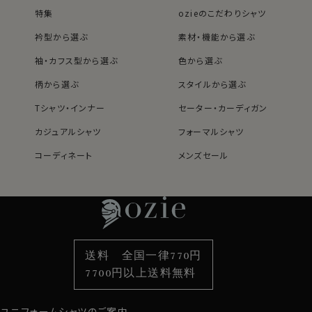
特集
ozieのこだわりシャツ
衿型から選ぶ
素材・機能から選ぶ
袖・カフス型から選ぶ
色から選ぶ
柄から選ぶ
スタイルから選ぶ
Tシャツ・インナー
セーター・カーディガン
カジュアルシャツ
フォーマルシャツ
コーディネート
メンズセール
レディースTOP
ネクタイ・アクセサリーTOP
新着商品
新着商品
特集
ネクタイ
素材・機能から選ぶ
ネクタイピン
衿型から選ぶ
ポケットチーフ
袖・カフス型から選ぶ
カフスボタン
色から選ぶ
ベルト
柄から選ぶ
サスペンダー
送料 全国一律770円
スタイルから選ぶ
財布・名刺入れ
カジュアルシャツ
バッグ
7700円以上送料無料
定番シャツ
帽子
ストール・マフラー
ユニフォームシャツのご案内
グローブ