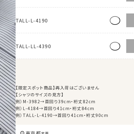
TALL-L-4190
TALL-LL-4390
【限定スポット商品】再入荷はございません
【シャツのサイズの見方】
例）M-3982→首回り39cm・裄丈82cm
例）L-4184→首回り41cm・裄丈84cm
例）TALL-L-4190→首回り41cm・裄丈90cm
東京都
変更