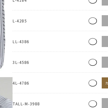
L-4285
LL-4386
3L-4586
4L-4786
TALL-M-3988