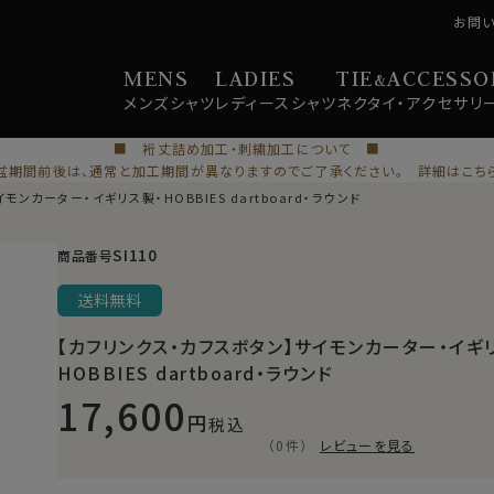
お問
MENS
LADIES
TIE
ACCESSO
&
メンズ
シャツ
レディース
シャツ
ネクタイ・
アクセサリ
■ 裄丈詰め加工・刺繍加工について ■
盆期間前後は、通常と加工期間が異なりますのでご了承ください。 詳細はこち
ンカーター・イギリス製・HOBBIES dartboard・ラウンド
SI110
商品番号
送料無料
【カフリンクス・カフスボタン】サイモンカーター・イギ
HOBBIES dartboard・ラウンド
17,600
税込
（0件）
レビューを見る