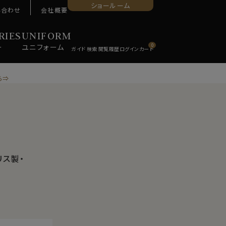
ショールーム
い合わせ
会社概要
RIES
UNIFORM
ー
ユニ
フォーム
0
ら⇒
リス製・