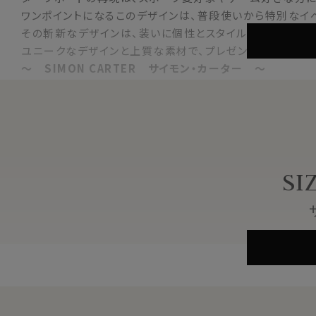
ワンポイントになるこのデザインは、普段使いから特別なイ
その斬新なデザインは、装いに個性とスタイルを加え、さり
ユニークなデザインと上質な素材で、プレゼントにも最適で
～ SIMON CARTER サイモン・カーター ～
1985年にオーナー兼デザイナーであるサイモンカーター氏
「1930年代の英国スタイル」をコンセプトに展開され「キン
斬新なデザインセンスで魅力的な仕上がりのものが多く、さ
ています。
ご自身使いはもちろんのこと、大切な方へのプレゼントとし
SI
白蝶貝
素材
真鍮
色
ブラック 黒×シルバー
大きさ
約 1.5cmｘ1.5cm
形
ラウンド