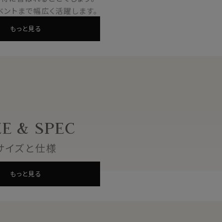
ベントまで幅広く活躍します。
げない華やかさを演出します。
もっと見る
す。
によりロンドンで設立された、英国内で著名なアクセサリーブラン
グ・オブ・カフリンクス」として世界中で知られています。
らに優れた品質により世界各国の高級百貨店やセレクトショップ
ても最適です！
ZE & SPEC
サイズと仕様
もっと見る