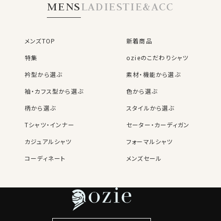
MENS
LADIES
TIE&ACC
メンズTOP
新着商品
特集
ozieのこだわりシャツ
衿型から選ぶ
素材・機能から選ぶ
袖・カフス型から選ぶ
色から選ぶ
柄から選ぶ
スタイルから選ぶ
Tシャツ・インナー
セーター・カーディガン
カジュアルシャツ
フォーマルシャツ
コーディネート
メンズセール
レディースTOP
ネクタイ・アクセサリーTOP
新着商品
新着商品
特集
ネクタイ
素材・機能から選ぶ
ネクタイピン
衿型から選ぶ
ポケットチーフ
袖・カフス型から選ぶ
カフスボタン
色から選ぶ
ベルト
柄から選ぶ
サスペンダー