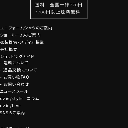
送料 全国一律770円
スタイルから選ぶ
財布・名刺入れ
カジュアルシャツ
バッグ
7700円以上送料無料
定番シャツ
帽子
ストール・マフラー
ユニフォームシャツのご案内
グローブ
ショールームのご案内
衣装提供・メディア掲載
会社概要
ショッピングガイド
送料について
返品交換について
お買い物FAQ
お問い合わせ
ニュースメール
ozie/style コラム
ozie/Live
SNSのご案内