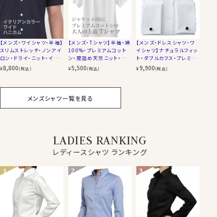
【メンズ・ワイシャツ・半袖】
【メンズ・Tシャツ】半袖・綿
【メンズ・ドレスシャツ・ワ
スリムストレッチ・ノンアイ
100%・プレミアムコット
イシャツ】ナチュラルフィッ
ロン・ドライ・ニット・イタリ
ン・度詰め天竺ニット・丸
ト・ダブルカフス・プレミア
アンカラー・ワイドカラー・
首・クルーネック
ムコットン・120番手双
8,800
5,500
9,900
¥
¥
¥
(税込)
(税込)
(税込)
第一ボタンあり
糸・イージーケア・ホリゾ
ンタルカラー・カッタウェ
イ・ポケット無し
メンズシャツ一覧を見る
LADIES RANKING
レディースシャツ ランキング