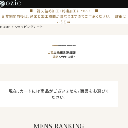
■ 裄丈詰め加工・刺繍加工について ■
お盆期間前後は、通常と加工期間が異なりますのでご了承ください。 詳細は
こちら⇒
HOME
ショッピングカート
1
2
3
4
ご注文内容
お客様情報
お届け先情報
注文
確認
入力
入力・決済
完了
現在、カートには商品がございません。商品をお選びく
ださい。
MENS RANKING