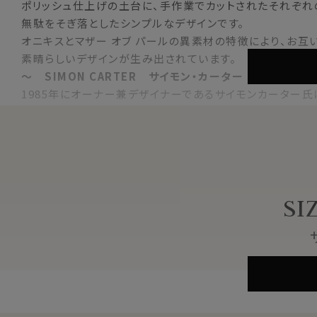
ポリッシュ仕上げの土台に、手作業でカットされたそれぞれ
無駄をそぎ落としたシンプルなデザインです。
オニキスとマザー オブ パールの異素材の特徴により、お互
素晴らしいデザインが生み出されています。
～ SIMON CARTER サイモン・カーター ～
1985年にオーナー兼デザイナーであるサイモンカーター氏
「1930年代の英国スタイル」をコンセプトに展開され「キン
斬新なデザインセンスで魅力的な仕上がりのものが多く、さ
ています。
ご自身使いはもちろんのこと、大切な方へのプレゼントとし
SI
オニキス
素材
マザーオブパール（白蝶貝）
真鍮
色
ブラック 黒×ホワイト 白
大きさ
約 1.2×1.2cm
形
スクエア