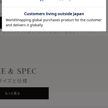
の四角形が配置されています。
いを引き立てあいます。
もっと見る
によりロンドンで設立された、英国内で著名なアクセサリーブラン
グ・オブ・カフリンクス」として世界中で知られています。
らに優れた品質により世界各国の高級百貨店やセレクトショップ
ても最適です！
ZE & SPEC
サイズと仕様
もっと見る