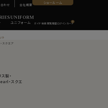
ショールーム
い合わせ
会社概要
RIES
UNIFORM
ー
ユニ
フォーム
0
ら⇒
rl・スクエア
リス製・
Pearl・スクエ