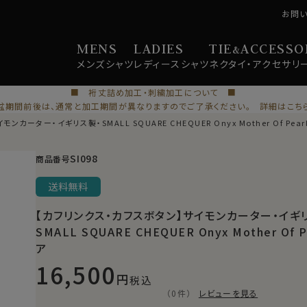
お問
MENS
LADIES
TIE
ACCESSO
&
メンズ
シャツ
レディース
シャツ
ネクタイ・
アクセサリ
■ 裄丈詰め加工・刺繍加工について ■
盆期間前後は、通常と加工期間が異なりますのでご了承ください。 詳細はこち
カーター・イギリス製・SMALL SQUARE CHEQUER Onyx Mother Of Pea
SI098
商品番号
送料無料
【カフリンクス・カフスボタン】サイモンカーター・イギ
SMALL SQUARE CHEQUER Onyx Mother Of 
ア
16,500
税込
（0件）
レビューを見る