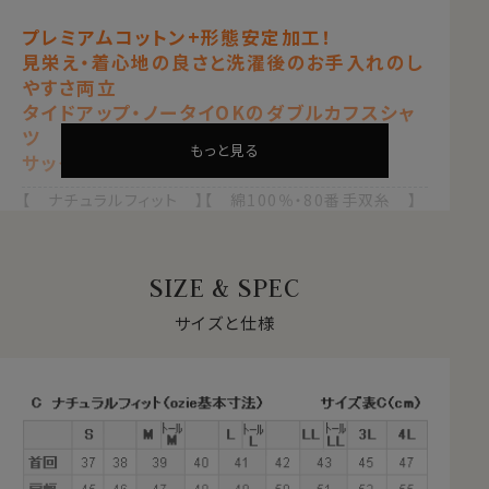
プレミアムコットン+形態安定加工！
見栄え・着心地の良さと洗濯後のお手入れのし
やすさ両立
タイドアップ・ノータイOKのダブルカフスシャ
ツ
もっと見る
サックスブルー 青
【 ナチュラルフィット 】【 綿100％・80番手双糸 】
【 プレミアムコットン 】【 形態安定 】
【 ホリゾンタルカラー/カッタウェイ 】
【 ポケットなし 】
SIZE & SPEC
【 ダブルカフス 】【 長袖 】
サイズと仕様
●プレミアムコットン＝ペルヴィアンピマとは？
ペルヴィアンピマは、繊維長が38mm～40mmと超長綿
の中でも世界トップレベルの長さを誇る、最高級のプレミ
アムコットンです。
このコットンは、古代ペルー発祥の代々受け継がれた伝
統的な農法で手摘みで丁寧に収穫され、その高い品質を
維持しています。