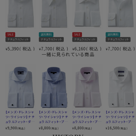
衿の開き角度が大きい、通常のワイドカラーとは一線を
画した衿型＝それがホリゾンタルカラーシャツ。
アンタイド（ノーネクタイ）で着用するとややオープンカラ
仕様表
ー気味に開く絶妙なラインがとても小粋！
SALE
送料無料
SALE
送料無料
綿100％（80番手双糸）
タイドアップはもちろんですが、ビジネスシーンをアンタイ
ナチュラルフィット
ナチュラルフィット
ナチュラルフィット
ナチュラルフィット
素材
プレミアムコットン＝ペルヴィアンピマ
ド（ノーネクタイ）で、そして上品カジュアルシャツとして
5,390
税込
7,700
税込
6,160
税込
7,700
税込
¥
¥
¥
¥
形態安定
着用するのに非常におすすめの衿型です。
一緒に見られている商品
素材名
ツイル（チェッカーフラッグパターン）
衿型
ホリゾンタルカラー(カッタウェイ)
このホリゾンタルカラーはほとんどがシングルカフスで
キーパー
取り外し式
す。
前立て
裏前立て
そこで
ozieではネクタイとの相性がいいホリゾンタルカ
後身頃
バックダーツ入り
ラーをダブルカフス仕様にして生産。
ポケット
ポケットなし
ネクタイをしてもよし、ノーネクタイでもよしの市場に皆
柄
織柄無地
無の珍しいダブルカフスシャツを作りました。
カフス
ダブルカフス
衿高
前3.0cm 後4.3cm
【メンズ・ドレスシャ
【メンズ・ドレスシャ
【メンズ・ドレスシャ
【メンズ・ドレスシャ
S-37～LL-43・3L-45･4L-47cm
ツ・ワイシャツ】ナチ
●ダブルカフスシャツ
ツ・ワイシャツ】ナチ
ツ・ワイシャツ】ナチ
ツ・ワイシャツ】ナチ
ュラルフィット・ダブ
ュラルフィット・プレ
ュラルフィット・プレ
ュラルフィット・プレ
サイズC
トールM-88・L-90・LL-90cm
袖口を折り返してカフリンクス（カフスボタン）で留める
ルカフス・プレミアム
ミアムコットン・ダブ
ミアムコットン・ダブ
ミアムコットン・120
9,900
8,800
8,800
16,500
¥
¥
¥
¥
(税込)
(税込)
(税込)
(税込)
全１２サイズ
カフス型＝ダブルカフス。
コットン・120番手
ルカフス・形態安定・
ルカフス・形態安定・
番手双糸・イタリア