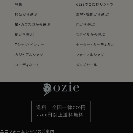
特集
ozieのこだわりシャツ
す。
衿型から選ぶ
素材・機能から選ぶ
袖・カフス型から選ぶ
色から選ぶ
S-37～LL-43・3L-45･4L-47cm / トールM-88・L-90・
LL-90cm・全１２サイズにてご用意。(サイズ表C)
柄から選ぶ
スタイルから選ぶ
スポット商品につき再入荷はございませんのでご了承く
Tシャツ・インナー
セーター・カーディガン
ださい。
カジュアルシャツ
フォーマルシャツ
50911
コーディネート
メンズセール
レディースTOP
ネクタイ・アクセサリーTOP
新着商品
新着商品
特集
ネクタイ
素材・機能から選ぶ
ネクタイピン
衿型から選ぶ
ポケットチーフ
袖・カフス型から選ぶ
カフスボタン
色から選ぶ
ベルト
柄から選ぶ
サスペンダー
送料 全国一律770円
スタイルから選ぶ
財布・名刺入れ
カジュアルシャツ
バッグ
7700円以上送料無料
定番シャツ
帽子
ストール・マフラー
ユニフォームシャツのご案内
グローブ