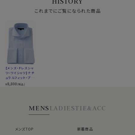
HISTORY
スタイル
ナチュラルフィット
双糸・イージーケ
ホリゾンタルカラ
ホリゾンタルカラ
製生地・ダブルカフ
ジャケットの袖口から覗く立体感のあるカフスとカフリン
ア・ホリゾンタルカラ
ー・カッタウェイ
ー・カッタウェイ
ス・ホリゾンタルカラ
生産国
中国
クスが魅せる、こだわりディティールです。
ー・カッタウェイ・ポ
これまでにご覧になられた商品
ー・カッタウェイ・ポ
ワンランクアップのドレスシャツスタイルに！
ケット無し
ケット無し・ブロー
ド・日本製
▼スポット商品につき再入荷はございませんのでご了承
ビジネスやフォーマルシーンで堂々と身につけることの
ください
できる、大人の男の数少ないアクセサリーの一つ＝カフリ
▼ナチュラルフィットとは？
ンクス。
後ろ身頃にダーツを入れて、ウエスト部分をやや絞ったス
ビジネスシーンでの着用の際は、カフリンクスの選び方に
タイルです。
ルールはありません。
適度に絞ったウエストラインは細すぎず、それでいてダボ
スーツの色や気分でお好みのカフリンクスに付け替えて、
つきのないシルエット。
コーディネイトをよりお楽しみください。
【メンズ・ドレスシャ
着心地を考え、細いだけのシャツとは一線を画したつくり
ツ・ワイシャツ】ナチ
になっています。
ュラルフィット・プレ
※43cm（LL）・45cm（3L）・47cm(4L)サイズにおいて
ミアムコットン・ダブ
8,800
¥
(税込)
●カフリンクス（カフスボタン）をご希望のお客様には付
ルカフス・形態安定・
は絞りを若干ゆるくしております。 細さを気にせず一般的
ホリゾンタルカラ
属いたします！
なサイズと同じ感覚でお選びください。
ー・カッタウェイ・ポ
カート部分にて組紐カフリンクスの有無をご選択くださ
ケット無し
MENS
LADIES
TIE&ACC
い。
ご希望の方は、「希望する」
ご不要の方は、「不要」
メンズTOP
新着商品
カフスボタンをお持ちでなくてもすぐにご着用いただけま