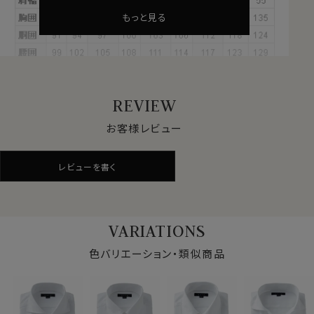
天然の油脂分を豊富に含むため、格別な柔らかさとしな
もっと見る
やかな風合いを実現します。
上質で細かな糸が作れるため、高級感あふれる衣料に最
適です。
欧米では特に評価が高く、イタリアの高級シャツやニット
にも採用されています。
REVIEW
伝統と技術が織りなす贅沢な質感がペルヴィアンピマの
魅力です。
お客様レビュー
レビューを書く
●形態安定加工
素材感・風合い・見栄えの良いことが特徴である綿
100％ですが、天然素材であるが故にしわができやすい
素材。
VARIATIONS
そこで
プレミアムコットン使用の綿100％に特殊な形態
安定加工を施すことにより、ポリエステル混の形態安定シ
色バリエーション・類似商品
ャツに近い防しわ性を実現しました
●ホリゾンタルカラー+ダブルカフス！