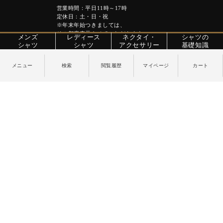
営業時間：平日11時～17時
定休日：土・日・祝
※年末年始つきましては、
その都度表示させていただきます。
メンズ
レディース
ネクタイ・
シャツの
シャツ
シャツ
アクセサリー
基礎知識
特定商取引法に関する表記
プライバシーポリシー
PAGE TOP
Copyright © YANAGIDA ORIMONO CO.LTD. All Rights Reserved.