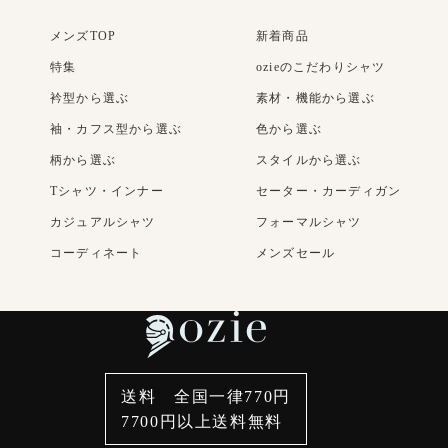
メンズTOP
新着商品
特集
ozieのこだわりシャツ
衿型から選ぶ
素材・機能から選ぶ
袖・カフス型から選ぶ
色から選ぶ
柄から選ぶ
スタイルから選ぶ
Tシャツ・インナー
セーター・カーディガン
カジュアルシャツ
フォーマルシャツ
コーディネート
メンズセール
レディースTOP
ネクタイ・アクセサリー
新着商品
新着商品
TOP
特集
素材・機能から選ぶ
ネクタイ
ネクタイピン
衿型から選ぶ
袖・カフス型から選ぶ
ポケットチーフ
カフスボタン
色から選ぶ
柄から選ぶ
ベルト
サスペンダー
スタイルから選ぶ
カジュアルシャツ
送料 全国一律770円
財布・名刺入れ
バッグ
7700円以上送料無料
定番シャツ
帽子
ストール・マフラー