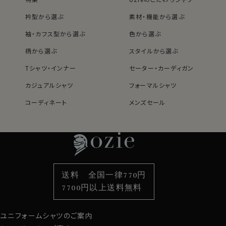
カラー（カッタウェイ）。
アンタイドの時は、オープンカラーのようにきれいに衿が
衿型から選ぶ
素材・機能から選ぶ
開きます。
袖・カフス型から選ぶ
色から選ぶ
柄から選ぶ
スタイルから選ぶ
カジュアルはもちろん、スーツやジャケット・ネクタイと合
Tシャツ・インナー
セーター・カーディガン
わせてビジネスに、ストレッチ性があるのでゴルフやスポ
ーツに、広範囲にコーディネイトできる人気のソフトスト
カジュアルシャツ
フォーマルシャツ
レッチシャツです。
コーディネート
メンズセール
ネクタイをする場合は、素材感がおなじニットタイがおす
レディースTOP
ネクタイ・アクセサリーTOP
新着商品
新着商品
すめです。
特集
ネクタイ
素材・機能から選ぶ
ネクタイピン
80831
60701s
衿型から選ぶ
ポケットチーフ
袖・カフス型から選ぶ
カフスボタン
色から選ぶ
ベルト
柄から選ぶ
サスペンダー
送料 全国一律770円
スタイルから選ぶ
財布・名刺入れ
カジュアルシャツ
バッグ
7700円以上送料無料
定番シャツ
帽子
ストール・マフラー
ユニフォームシャツのご案内
グローブ