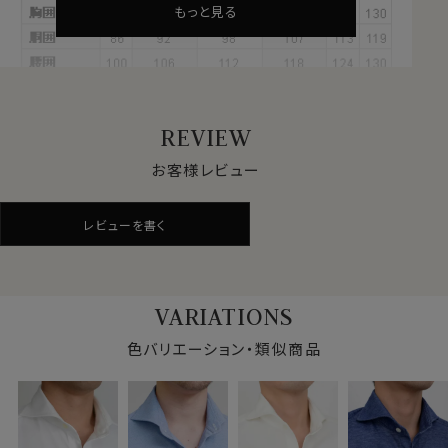
ラックス。
もっと見る
オールシーズン快適なストレスフリーのシャツ。
サラッとした肌ざわりとソフト感が心地いい、やみつきに
なる新感覚ノーストレスシャツです。
REVIEW
●高級スーピマ綿＝CORCORAN（コーコラン）
+ALBINI紡績の糸を使用
お客様レビュー
繊維の長さが通常より長い綿（詳しくは繊維の長さが
28.6mm以上の原綿）を超長綿といいます。
レビューを書く
超長綿は世界の綿生産量のたった3％しかない希少性の
高いプレミアムコットンです。
その中の1種類がアメリカ南西部が産地のスーピマ綿で
す。
VARIATIONS
このシャツにはスーピマ綿の中でより厳選された高級ス
色バリエーション・類似商品
ーピマ綿＝CORCORAN（コーコラン）のみを使用して、
高級生地で有名なイタリアはALBINI（アルビニ）の関連
会社アルビニアイコットー二社で紡績した高級ニット糸
を使用しています。