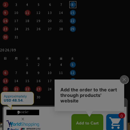
2
3
4
5
6
7
8
9
10
11
12
13
14
15
16
17
18
19
20
21
22
23
24
25
26
27
28
29
30
31
2026/09
日
月
火
水
木
金
土
1
2
3
4
5
6
7
8
9
10
11
12
13
14
15
16
17
18
19
20
21
22
23
24
25
26
27
28
29
30
営業時間：平日11時～17時
定休日：土・日・祝
※年末年始つきましては、
その都度表示させていただきます。
裄丈加工＆
イニシャル刺繍
この商品を