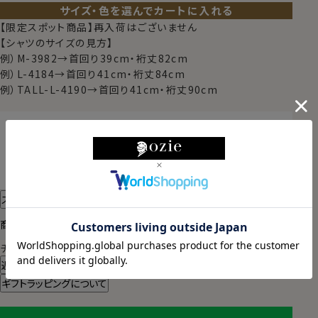
サイズ・色を選んでカートに入れる
【限定スポット商品】再入荷はございません
【シャツのサイズの見方】
例）M-3982→首回り39cm・裄丈82cm
例）L-4184→首回り41cm・裄丈84cm
例）TALL-L-4190→首回り41cm・裄丈90cm
東京都
変更
2026/08/11（火）
に
宅配便
でお届けします。
（※裄丈加工・刺繍がある場合は除く）
スタイル・サイズについて詳しく見る
商品についてのお問い合わせ
チャットでお問い合わせ
返品・交換について
ギフトラッピングについて