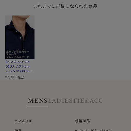
一ボタンあり・ポケ
一ボタンあり・ポケ
一ボタンあり・ポケ
衿高
前3.0cm 後4.3cm
●洗濯について
ット無し・SALE
これまでにご覧になられた商品
ット無し・SALE
ット無し・SALE
S-37・M-39･L-41･LL-43･3L-45･4L-47cm
ご家庭洗濯推奨（※必ず洗濯ネットを使用ください）
サイズJ
トールサイズ M-88・L-90・LL-90cm
クリーニングはお控えください（洗濯コースによっては、
スタイル
スリムフィット 細身
伸縮する場合があります）
生産国
中国
●スリムフィット
▼スポット商品につき再入荷はございませんのでご了承
ウエストを絞ったバックダーツ入りのスリムなスタイル。
ください
伸縮性と柔らかな感触が、体にフィットして快適でスタイ
【メンズ・ワイシャ
リッシュな着こなしができます。
ツ】スリムストレッ
ozieのラインナップでもっともスリムなシャツです。
チ・ノンアイロン・プ
レミアムコットン・ニ
7,700
¥
(税込)
ット・ホリゾンタルカ
着丈に関しては通常のozieのシャツよりも着丈をやや短
ラー・ポケット無し・
めに設定。
SALE
裾をパンツイン＆アウトの両々で着用できるよう生産しま
MENS
LADIES
TIE&ACC
した。
●コーディネートいろいろ、ホリゾンタルカラー
メンズTOP
新着商品
衿型は、衿の開き角度が大きく水平に近いホリゾンタル
特集
ozieのこだわりシャツ