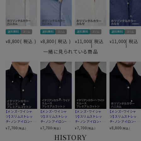
今回はスムース編みの32ゲージジャージーコットンをチ
ョイスしました。
ややしっかりとした印象の肉厚で透け感が少なく、それで
いてソフト感・光沢感・伸縮性に優れたニット生地に仕上
がっています。
送料無料
スリム
送料無料
スリム
送料無料
スリム
送料無料
スリム
仕様表
8,800
税込
8,800
税込
11,000
税込
11,000
税込
¥
よく見るとワイシャツ仕様のニットシャツです。
¥
¥
¥
綿100％（80番手双糸）
見た目はワイシャツの定番生地ブロードのようで、表も裏
一緒に見られている商品
プレミアムコットン＝スーピマ綿
も凸凹感の無い非常に滑らかな肌触りの“スムース“で
素材
CORCORAN（コーコラン）
す。
icotoni di Albini＝
アルビニアイコットー二社紡績
素材名
ジャージーコットン（32Gスムース）
●ノーアイロンで、お手入れ楽
衿型
ホリゾンタルカラー(カッタウェイ)
素材として形態安定性が抜群です。
キーパー
なし
洗濯終了後は、すぐに洗濯機から取り出してしわを伸ば
前立て
裏前立て
し、ハンガーにかけて干すだけ。
後身頃
バックダーツ入り細身
これでアイロンがけは、ほぼ必要ありません。
【メンズ・ワイシャ
【メンズ・ワイシャ
【メンズ・ワイシャ
【メンズ・ワイシャ
ポケット
なし
ツ】スリムストレッ
ツ】スリムストレッ
ツ】スリムストレッ
ツ】スリムストレッ
たたんでも折りじわがつきづらく、しわになりにくいため、
チ・ノンアイロン・プ
チ・ノンアイロン・プ
チ・ノンアイロン・プ
チ・ノンアイロン・ド
柄
無地
出張や旅行にもおすすめです。
レミアムコットン・ニ
レミアムコットン・ニ
レミアムコットン・ニ
ライ・ニット・ホリゾ
7,700
7,700
7,700
8,800
¥
¥
¥
¥
(税込)
(税込)
(税込)
(税込)
ラウンドカット・アジャスタブル
ット・イタリアンカラ
ット・イタリアンカラ
ット・イタリアンカラ
ンタルカラー・カッタ
カフス
HISTORY
コンバーチブルカフス
ー・ボタンダウン・第
ー・ワイドカラー・第
ー・ワイドカラー・第
ウェイ