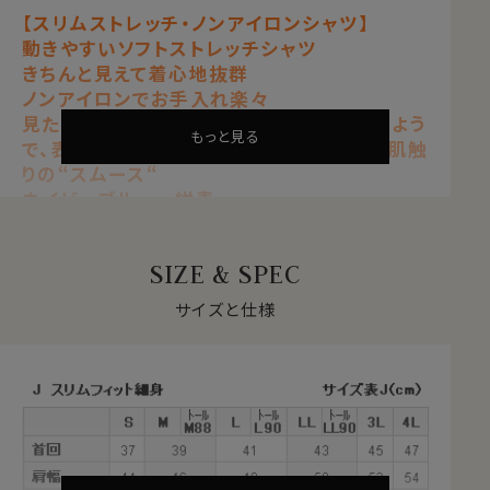
【スリムストレッチ・ノンアイロンシャツ】
動きやすいソフトストレッチシャツ
きちんと見えて着心地抜群
ノンアイロンでお手入れ楽々
見た目はワイシャツの定番生地ブロードのよう
もっと見る
で、表も裏も凸凹感の無い非常に滑らかな肌触
りの“スムース“
ネイビーブルー 紺青
【 ストレッチ 】【 ノンアイロン 】【 ソフト 】
【 スリムフィット 】【 プレミアムコットン 】
SIZE & SPEC
【 綿100％・80番手双糸 】
【 ニット・スムース 】
サイズと仕様
【 ホリゾンタルカラー/カッタウェイ 】
【 ポケット無し 】【 長袖 】
●ソフト＆ストレッチでノンストレス
サラッとした肌ざわりと柔らかな着心地。
ナチュラルなストレッチが、動きやすい。
見た目はきちんと見えてスマート、だけど着心地は楽でリ