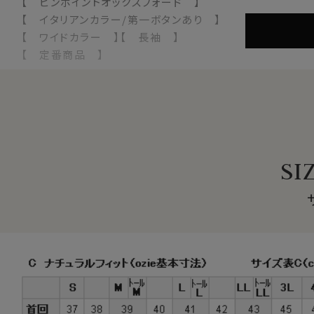
【 ピンポイントオックスフォード 】
【 イタリアンカラー/第一ボタンあり 】
【 ワイドカラー 】【 長袖 】
【 定番商品 】
●スーピマ綿とは？
繊維の長さが通常より長い綿（詳しくは繊維の長さが28.6
超長綿は世界の綿生産量のたった3％しかない希少性の高い
その中の1種類がアメリカ南西部が産地の
スーピマ綿
です。
SI
●形態安定加工
素材感・風合い・見栄えの良いことが特徴である綿100％
綿100％素材に特殊な形態安定加工を施すことにより、ポ