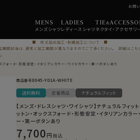
お問
MENS
LADIES
TIE
ACCESSO
&
メンズ
シャツ
レディース
シャツ
ネクタイ・
アクセサリ
■ 裄丈詰め加工・刺繍加工について ■
盆期間前後は、通常と加工期間が異なりますのでご了承ください。 詳細はこち
ド
クスフォード・形態安定・イタリアンカラー・ワイドカラー・第一ボタンあり
8045-Y01A-WHITE
商品番号
送料無料
定番商品
ナチュラルフィット
【メンズ・ドレスシャツ・ワイシャツ】ナチュラルフィット
ットン・オックスフォード・形態安定・イタリアンカラー
ー・第一ボタンあり
7,700
税込