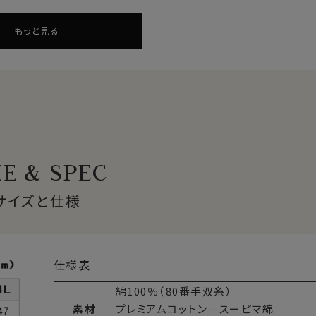
もっと見る
mm以上の原綿）を
超長綿
といいます。
プレミアムコットンです。
ZE & SPEC
サイズと仕様
仕様表
ですが、天然素材であるが故にしわができやすい素材。
綿100％（80番手双糸）
リエステル混の形態安定シャツに近い防しわ性があります。
素材
プレミアムコットン＝スーピマ綿