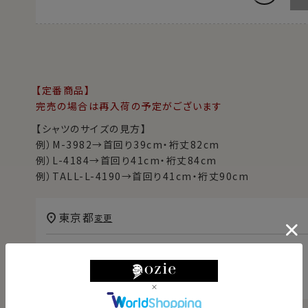
【定番商品】
完売の場合は再入荷の予定がございます
【シャツのサイズの見方】
例）M-3982→首回り39cm・裄丈82cm
例）L-4184→首回り41cm・裄丈84cm
例）TALL-L-4190→首回り41cm・裄丈90cm
東京都
変更
明日
13時00分
までのご注文で
2026/08/11（火）
に
宅配便
でお届けします。
（※裄丈加工・刺繍がある場合は除く）