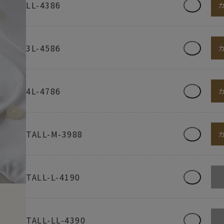
LL-4386
3L-4586
4L-4786
TALL-M-3988
TALL-L-4190
TALL-LL-4390