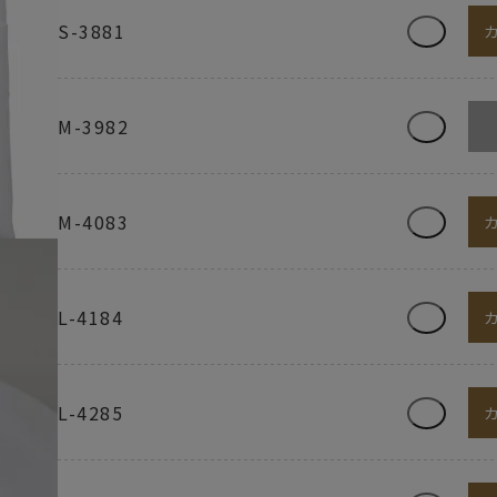
S-3881
M-3982
M-4083
L-4184
L-4285