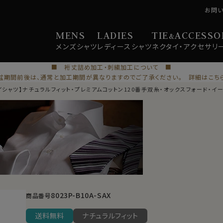
お問
MENS
LADIES
TIE
ACCESSO
&
メンズ
シャツ
レディース
シャツ
ネクタイ・
アクセサリ
■ 裄丈詰め加工・刺繍加工について ■
盆期間前後は、通常と加工期間が異なりますのでご了承ください。 詳細はこち
イシャツ】ナチュラルフィット・プレミアムコットン120番手双糸・オックスフォード・イ
8023P-B10A-SAX
商品番号
送料無料
ナチュラルフィット