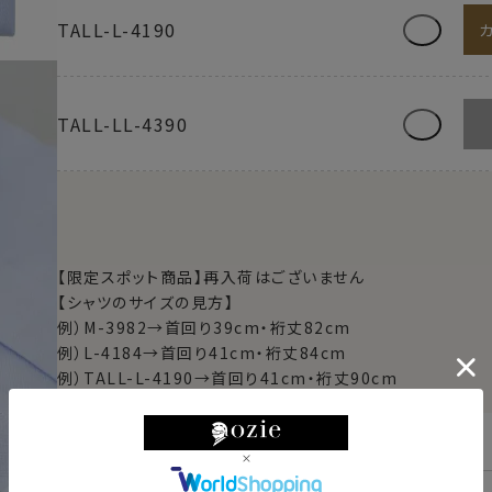
TALL-L-4190
TALL-LL-4390
【限定スポット商品】再入荷はございません
【シャツのサイズの見方】
例）M-3982→首回り39cm・裄丈82cm
例）L-4184→首回り41cm・裄丈84cm
例）TALL-L-4190→首回り41cm・裄丈90cm
東京都
変更