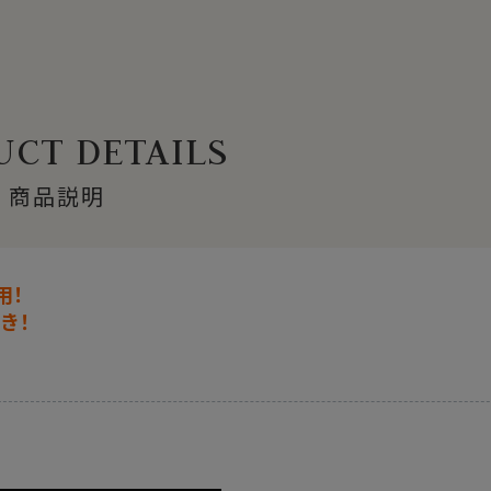
CT DETAILS
商品説明
用！
き！