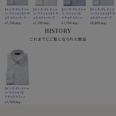
着心地を考え、細いだけのシャツとは一線を画したつくり
【メンズ・ドレスシャ
【メンズ・ドレスシャ
【メンズ・ドレスシャ
【メンズ・ドレスシャ
になっています。
ツ・ワイシャツ】ナチ
ツ・ワイシャツ】ナチ
ツ・ワイシャツ】
ツ・ワイシャツ】ナチ
このシャツについては、首回りを37cm～43cmの1cmピ
ュラルフィット・プレ
ュラルフィット・プレ
ナチュラルフィット・
ュラルフィット・プレ
ッチと45・47cmで生産しております。 ※43cm（LL）・
ミアムコットン・形態
ミアムコットン・形態
プレミアムコットン・
ミアムコットン・から
7,700
7,700
7,700
8,800
¥
¥
¥
¥
(税込)
(税込)
(税込)
(税込)
安定・ボタンダウン
安定・ボタンダウン
オックスフォード・形
み織り・ボタンダウ
45cm（3L）・47cm（4L）サイズにおいては絞りを若干ゆ
HISTORY
態安定・綿100％・
ン
るくしております。 細さを気にせず一般的なLL・3Lサイズ
ボタンダウン
これまでにご覧になられた商品
と同じ感覚でお選びください。
【メンズ・ドレスシャ
ツ・ワイシャツ】
ナチュラルフィット・
プレミアムコットン・
7,700
¥
(税込)
オックスフォード・形
態安定・綿100％・
ボタンダウン