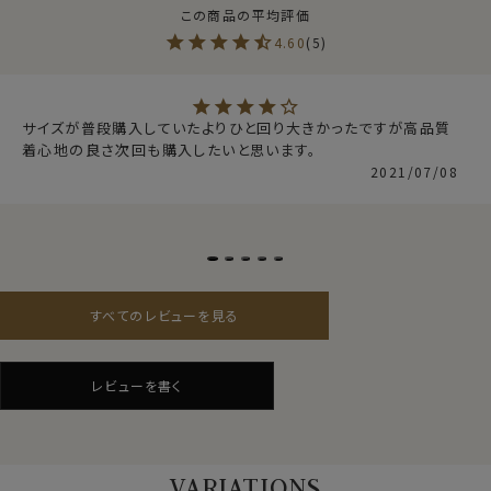
80番双糸の細番手で作られたピンポイントオックスフォ
ードは光沢があり、さらっとしていて肌ざわり抜群！
4.60
5
オックスフォードより薄手、ブロードより厚手と透け感が
少ないしっかりとした印象と上品さを併せ持ったドレッシ
ーな生地を使用しました。
サイズが普段購入していたよりひと回り大きかったですが高品質　
●形態安定加工
着心地の良さ次回も購入したいと思います。
素材感・風合い・見栄えの良いことが特徴である綿
2021/07/08
100％のピンポイントオックスフォードですが、天然素材
であるが故に普通の形態安定加工を施していても、やや
しわができやすい素材。
そこでプレミアムコットン使用の綿100％に特殊な形態
安定加工を施すことにより、綿特有の光沢感や素材感を
消すことなく、ポリエステル混の形態安定シャツに近い防
すべてのレビューを見る
しわ性があります。
●衿型について
衿には衿立ち・衿開きのよいロールの美しい、大きからず
仕様表
レビューを書く
小さからずの使い勝手のよいボタンダウン型を採用しま
綿100％
した。
素材
（80番手双糸・形態安定・スーピマ綿使用）
タイドアップのビジネスシーンはもちろんのこと、フォーマ
素材名
ピンポイントオックスフォード
ルシーンにも。
VARIATIONS
衿型
ボタンダウン