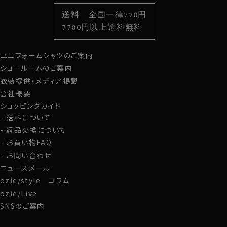
色から選ぶ
ベルト
柄から選ぶ
サスペンダー
送料 全国一律770円
スタイルから選ぶ
財布・名刺入れ
カジュアルシャツ
バッグ
7700円以上送料無料
定番シャツ
帽子
ストール・マフラー
ユニフォームシャツのご案内
グローブ
ショールームのご案内
衣装提供・メディア掲載
会社概要
ショッピングガイド
送料について
返品交換について
お買い物FAQ
お問い合わせ
ニュースメール
ozie/style コラム
ozie/Live
SNSのご案内