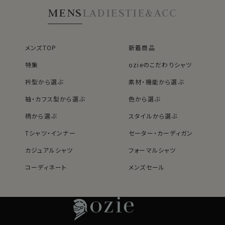
MENS
LADIES
TIE&ACC
メンズTOP
新着商品
特集
ozieのこだわりシャツ
衿型から選ぶ
素材・機能から選ぶ
袖・カフス型から選ぶ
色から選ぶ
柄から選ぶ
スタイルから選ぶ
Tシャツ・インナー
セーター・カーディガン
カジュアルシャツ
フォーマルシャツ
コーディネート
メンズセール
レディースTOP
ネクタイ・アクセサリーTOP
新着商品
新着商品
特集
ネクタイ
素材・機能から選ぶ
ネクタイピン
衿型から選ぶ
ポケットチーフ
袖・カフス型から選ぶ
カフスボタン