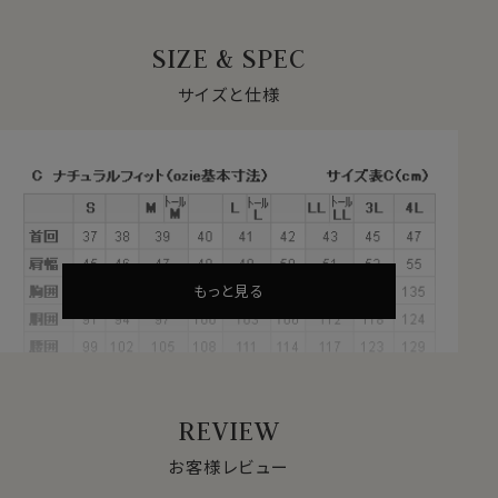
SIZE & SPEC
白無地のボタンダウンシャツ。
アメリカ産の超長綿＝スーピマ綿に形態安定加工を施し
サイズと仕様
た80番手双糸のピンポイントオックスフォードを使用し
ました。
●スーピマ綿とは？
繊維の長さが通常より長い綿（詳しくは繊維の長さが
28.6mm以上の原綿）を
超長綿
といいます。
その中の1種類がアメリカ南西部が産地の
スーピマ綿
で
す。
今回はこのスーピマ綿を使用した80番手双糸の白無地
もっと見る
ピンポイントオックスフォードを完全別注生産いたしまし
た。
REVIEW
お客様レビュー