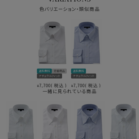
ニットと合わせて上品カジュアルシャツとして、そして洗
キーパー
なし
色バリエーション・類似商品
いざらしでデニムと合わせてフレッピー風にと、これ一枚
前立て
表前立て
で様々な着こなしが可能な使えるシャツです。
後身頃
バックダーツ入り
ニットタイとの相性が抜群です。
ポケット
ポケットあり
３７～４３・４５・４７/ トールサイズ Ｍ-88・Ｌ-90・Ｌ
柄
織柄無地
Ｌ-90の全12サイズにてご用意。
ラウンドカット
▼【定番商品】欠品サイズの再入荷日は未定です
カフス
アジャストボタン
コンバーチブルカフス
衿高
前3.5cm 後4.5cm
37～43・45・47cm
サイズC
送料無料
定番商品
送料無料
トールサイズ Ｍ-88・Ｌ-90・ＬＬ-90
ナチュラルフィット
ナチュラルフィット
スタイル
ナチュラルフィット
7,700
税込
7,700
税込
¥
¥
生産国
中国
一緒に見られている商品
▼【定番商品】欠品サイズは再入荷の予定があります
▼ナチュラルフィットとは？
後ろ身頃にダーツを入れて、ウエスト部分をやや絞ったス
タイルです。
適度に絞ったウエストラインは細すぎず、それでいてダボ
つきのないシルエット。