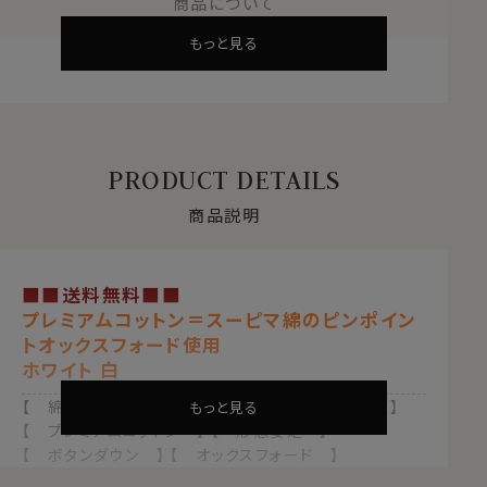
商品について
もっと見る
PRODUCT DETAILS
商品説明
■■送料無料■■
プレミアムコットン＝スーピマ綿のピンポイン
トオックスフォード使用
ホワイト 白
【 綿100%・80番双糸 】【 ナチュラルフィット 】
もっと見る
【 プレミアムコットン 】 【 形態安定 】
【 ボタンダウン 】 【 オックスフォード 】
【 定番商品 】