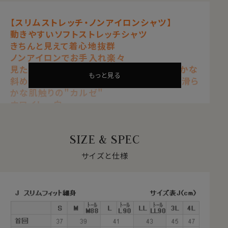
【スリムストレッチ・ノンアイロンシャツ】
動きやすいソフトストレッチシャツ
きちんと見えて着心地抜群
ノンアイロンでお手入れ楽々
見た目はワイシャツの定番生地カルゼ（細かな
もっと見る
斜めの畝が入った織柄）のようで、柔らかで滑ら
かな肌触りの"カルゼ"
ホワイト 白
【 ストレッチ 】【 ノンアイロン 】【 ソフト 】
【 スリムフィット 】【 ソロテックス 】
SIZE & SPEC
【 80番手双糸 】【 ニット・カルゼ 】
【 ホリゾンタルカラー/カッタウェイ 】
サイズと仕様
【 ポケット無し 】【 長袖 】
●ソフト＆ストレッチでノンストレス
サラッとした肌ざわりと柔らかな着心地。
ナチュラルなストレッチが、動きやすい。
見た目はきちんと見えてスマート、だけど着心地は楽でリ