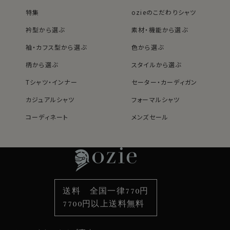
せてビジネスに、レザーのブルゾンやジーンズなどと合わ
特集
ozieのこだわりシャツ
せて上品カジュアルシャツとして、はたまたストレッチ性
があるのでゴルフやスポーツシーンにと広範囲にコーデ
衿型から選ぶ
素材・機能から選ぶ
ィネイトできる人気のソフトストレッチシャツです。
袖・カフス型から選ぶ
色から選ぶ
ビジネスシーンでネクタイをする場合は、素材感がおな
じニットタイやウールタイがおすすめです。
柄から選ぶ
スタイルから選ぶ
Tシャツ・インナー
セーター・カーディガン
41011
カジュアルシャツ
フォーマルシャツ
コーディネート
メンズセール
レディースTOP
ネクタイ・アクセサリーTOP
新着商品
新着商品
特集
ネクタイ
素材・機能から選ぶ
ネクタイピン
衿型から選ぶ
ポケットチーフ
袖・カフス型から選ぶ
カフスボタン
色から選ぶ
ベルト
柄から選ぶ
サスペンダー
送料 全国一律770円
スタイルから選ぶ
財布・名刺入れ
カジュアルシャツ
バッグ
7700円以上送料無料
定番シャツ
帽子
ストール・マフラー