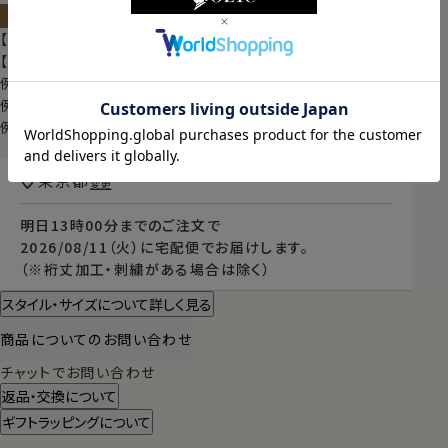
サイズ・色を選んでカートに入れる
【限定スポット商品】再入荷はございません
【シャツのサイズの見方】
例）M-3982→首回り39cm・裄丈82cm
例）L-4184→首回り41cm・裄丈84cm
例）TALL-L-4190→首回り41cm・裄丈90cm
東京都
変更
明日
13時00分
までのご注文で
2026/08/11（火）
に
宅配便
でお届けします。
（※裄丈加工・刺繍がある場合は除く）
スタイル・サイズについて詳しく見る
商品についてのお問い合わせ
チャットでお問い合わせ
返品・交換について
ギフトラッピングについて