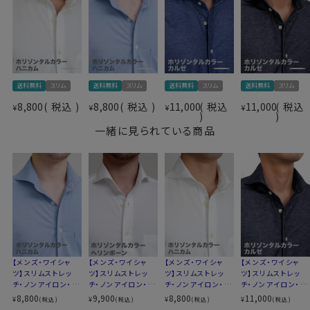
・通常のニット生地以上にシワになりにくい
よく見るとワイシャツ仕様のニットシャツ。
見た目はワイシャツの定番生地カルゼ（細かな斜めの畝
が入った織柄）のようで、柔らかで滑らかな肌触りの“カ
ルゼ“です。
送料無料
スリム
送料無料
スリム
送料無料
スリム
送料無料
スリム
仕様表
8,800
税込
8,800
税込
11,000
税込
11,000
税込
¥
¥
¥
¥
綿54％（80番手双糸）
●ノーアイロンで、お手入れ楽
一緒に見られている商品
ポリエステル46％
素材として形態安定性が抜群です。
素材
SOLOTEX®（ソロテックス®）
洗濯終了後は、すぐに洗濯機から取り出してしわを伸ば
イージーケア
し、ハンガーにかけて干すだけ。
素材名
ニット（36Gジャージー・カルゼ）
これでアイロンがけは、ほぼ必要ありません。
衿型
ホリゾンタルカラー(カッタウェイ)
たたんでも折りじわがつきづらく、しわになりにくいため、
キーパー
なし
出張や旅行にもおすすめです。
前立て
裏前立て
後身頃
バックダーツ入り細身
ポケット
ポケットなし
●洗濯について
【メンズ・ワイシャ
【メンズ・ワイシャ
【メンズ・ワイシャ
【メンズ・ワイシャ
柄
織柄無地
ツ】スリムストレッ
ツ】スリムストレッ
ツ】スリムストレッ
ツ】スリムストレッ
ご家庭洗濯推奨（※必ず洗濯ネットを使用ください）
チ・ノンアイロン・ド
チ・ノンアイロン・ク
チ・ノンアイロン・ド
チ・ノンアイロン・ソ
ラウンドカット
クリーニングはお控えください（洗濯コースによっては、
ライ・ニット・ホリゾ
ールマックス・ドラ
ライ・ニット・ホリゾ
ロテックス・ニット・
8,800
9,900
8,800
11,000
カフス
アジャスタブル
¥
¥
¥
¥
(税込)
(税込)
(税込)
(税込)
伸縮する場合があります）
ンタルカラー・カッタ
イ・ニット・ホリゾン
ンタルカラー・カッタ
ホリゾンタルカラ