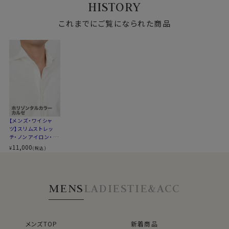
HISTORY
コンバーチブルカフス
ウェイ
タルカラー・カッタウ
ウェイ
ー・ポケット無し
ェイ
衿高
前3.0cm 後4.3cm
これまでにご覧になられた商品
S-37～4L-47cm
●スリムフィット
サイズJ
トールサイズ M-88・L-90・LL-90cm
ウエストを絞ったバックダーツ入りのスリムなスタイル。
全９サイズ
伸縮性と柔らかな感触が、体にフィットして快適でスタイ
スタイル
スリムフィット/細身
リッシュな着こなしができます。
生産国
中国
ozieのラインナップでもっともスリムなシャツです。
着丈に関しては通常のozieのシャツよりも着丈をやや短
▼スポット商品につき再入荷はございませんのでご了承
めに設定。
ください
裾をパンツイン＆アウトの両々で着用できるよう生産しま
【メンズ・ワイシャ
ツ】スリムストレッ
した。
チ・ノンアイロン・ソ
ロテックス・ニット・
11,000
¥
(税込)
ホリゾンタルカラ
ー・ポケット無し
●コーディネートいろいろ、ホリゾンタルカラー
衿型は、衿の開き角度が大きく水平に近いホリゾンタル
MENS
LADIES
TIE&ACC
カラー（カッタウェイ）。
アンタイドの時は、オープンカラーのようにきれいに衿が
開きます。
カジュアルはもちろん、ジャケットやウールパンツと合わ
メンズTOP
新着商品