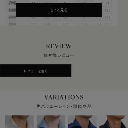
ラックス。
オールシーズン快適なストレスフリーのシャツ。
もっと見る
サラッとした肌ざわりとソフト感が心地いい、やみつきに
なる新感覚ノーストレスシャツです。
●ストレッチ素材＝SOLOTEX®（ソロテックス®）使用
REVIEW
ナチュラルなストレッチ性があるのがニット生地の特徴
ですが、このニット生地には80番手双糸の綿100％とス
お客様レビュー
トレッチ素材＝ソロテックス®をブレンドした36ゲージの
ニット糸を使用しています。
レビューを書く
ハイテク素材＝ソロテックス®を使用することにより、下
記のメリットがあります。
・通常のニット生地より伸縮性が非常に高い
VARIATIONS
・反発力（キックバック）が強いため、肘抜け等の型崩れ
が起こりにくい＝寸法安定性に優れている
色バリエーション・類似商品
・滑らかでソフトな肌触り＝やや厚手のニット生地です
が、がさつきや固さは皆無
見た目からは想像もつかないくらいソフトで軽やか