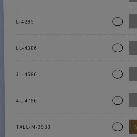
L-4285
LL-4386
3L-4586
4L-4786
TALL-M-3988