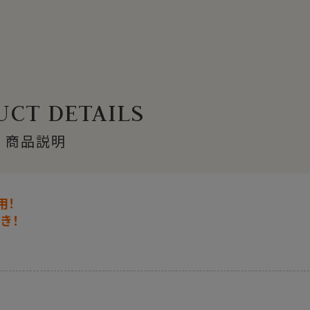
CT DETAILS
商品説明
用！
き！