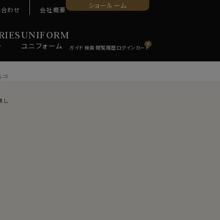
ショールーム
い合わせ
会社概要
RIES
UNIFORM
ー
ユニ
フォーム
0
ら⇒
無し