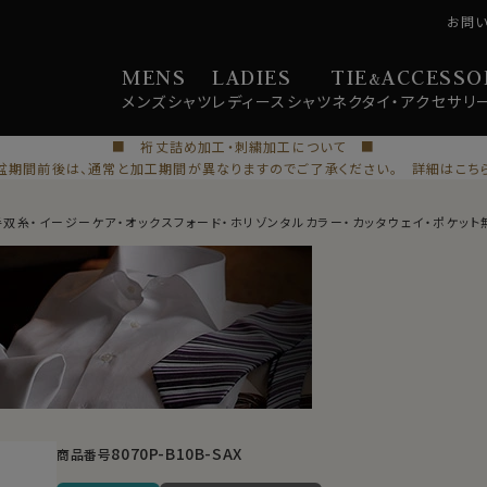
お問
MENS
LADIES
TIE
ACCESSO
&
メンズ
シャツ
レディース
シャツ
ネクタイ・
アクセサリ
■ 裄丈詰め加工・刺繍加工について ■
盆期間前後は、通常と加工期間が異なりますのでご了承ください。 詳細はこち
番手双糸・イージーケア・オックスフォード・ホリゾンタルカラー・カッタウェイ・ポケット
8070P-B10B-SAX
商品番号