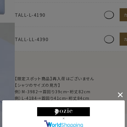
TALL-L-4190
TALL-LL-4390
【限定スポット商品】再入荷はございません
【シャツのサイズの見方】
例）M-3982→首回り39cm・裄丈82cm
例）L-4184→首回り41cm・裄丈84cm
例）TALL-L-4190→首回り41cm・裄丈90cm
東京都
変更