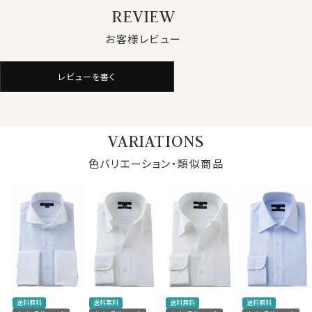
●イージーケア加工付き
REVIEW
綿100％の高番手(細い糸)を用している素材の特性上、
お客様レビュー
洗濯後にしわが残るのは致し方ありません。
しかしながら、この生地には綿特有のソフト感や素材感
をいかした上でイージーケア加工を施してあるのでアイ
レビューを書く
ロンがけが非常に楽！
アイロンが滑るようにかかり、シワを伸ばしやすくなりま
す。
VARIATIONS
さらに綿特有のソフト感や素材感をよりアップさせたうえ
で、イージーケアの機能を高めるべく、液体アンモニア処
色バリエーション・類似商品
理をしたうえでイージーケア加工を施しました。
結果、光沢感・ソフト感にあふれ着心地のいい、その上洗
濯後のお手入れが楽といった、相反する事象を併せ持っ
た上質シャツに仕上がりました。
●ディテール
生地のクオリティーに合わせて、光沢があり上品で見栄
仕様表
えのよい貝ボタンを使用しております。
送料無料
送料無料
送料無料
送料無料
綿100％（120番手双糸）