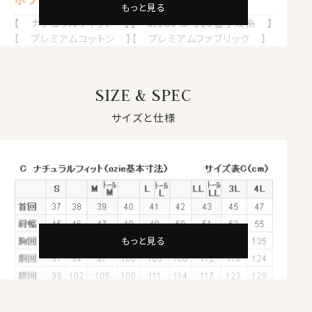
もっと見る
【 ナチュラルフィット 】【 綿100%・120番手双糸 】
【 プレミアムコットン 】【 プレミアムファブリック 】
【 イージーケア 】
【 タブカラー 】【 ポケット無し 】
【 長袖 】
SIZE & SPEC
●スーピマ綿とは？
サイズと仕様
繊維の長さが通常より長い綿（詳しくは繊維の長さが
28.6mm以上の原綿）を
超長綿
といいます。
超長綿は世界の綿生産量のたった3％しかない希少性の
高いプレミアムコットンです。
その中の1種類がアメリカ南西部が産地の
スーピマ綿
で
す。
もっと見る