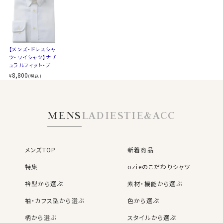
ください
スポット商品につき再入荷はございませんのでご了承く
▼ナチュラルフィットとは？
ださい。
後ろ身頃にダーツを入れて、ウエスト部分をやや絞ったス
41114
タイルです。
【メンズ・ドレスシャ
適度に絞ったウエストラインは細すぎず、それでいてダボ
ツ・ワイシャツ】ナチ
つきのないシルエット。
ュラルフィット・プレ
着心地を考え、細いだけのシャツとは一線を画したつくり
ミアムコットン120
8,800
¥
(税込)
番手双糸・イージー
になっています。
ケア・タブカラー・ポ
※43cm（LL）・45cm（3L）・47cm(4L)サイズにおいて
ケット無し
は絞りを若干ゆるくしております。 細さを気にせず一般的
MENS
LADIES
TIE&ACC
なサイズと同じ感覚でお選びください。
メンズTOP
新着商品
特集
ozieのこだわりシャツ
衿型から選ぶ
素材・機能から選ぶ
袖・カフス型から選ぶ
色から選ぶ
柄から選ぶ
スタイルから選ぶ