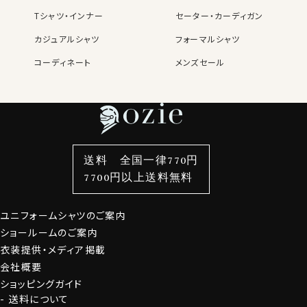
Tシャツ・インナー
セーター・カーディガン
カジュアルシャツ
フォーマルシャツ
コーディネート
メンズセール
レディースTOP
ネクタイ・アクセサリーTOP
新着商品
新着商品
特集
ネクタイ
素材・機能から選ぶ
ネクタイピン
衿型から選ぶ
ポケットチーフ
袖・カフス型から選ぶ
カフスボタン
色から選ぶ
ベルト
柄から選ぶ
サスペンダー
送料 全国一律770円
スタイルから選ぶ
財布・名刺入れ
カジュアルシャツ
バッグ
7700円以上送料無料
定番シャツ
帽子
ストール・マフラー
ユニフォームシャツのご案内
グローブ
ショールームのご案内
衣装提供・メディア掲載
会社概要
ショッピングガイド
送料について