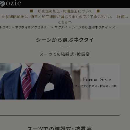
■ 裄丈詰め加工・刺繍加工について ■
お盆期間前後は、通常と加工期間が異なりますのでご了承ください。 詳細は
こちら⇒
HOME
ネクタイ＆アクセサリー
ネクタイ
シーンから選ぶネクタイ
スーツでの
シーンから選ぶネクタイ
スーツでの結婚式・披露宴
スーツでの結婚式・披露宴