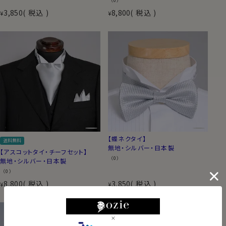
（0）
3,850
税込
8,800
税込
¥
¥
【蝶ネクタイ】
送料無料
無地・シルバー・日本製
【アスコットタイ・チーフセット】
（0）
無地・シルバー・日本製
（0）
8,800
税込
3,850
税込
¥
¥