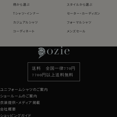
柄から選ぶ
スタイルから選ぶ
Tシャツ・インナー
セーター・カーディガン
カジュアルシャツ
フォーマルシャツ
コーディネート
メンズセール
レディースTOP
ネクタイ・アクセサリーTOP
新着商品
新着商品
特集
ネクタイ
素材・機能から選ぶ
ネクタイピン
衿型から選ぶ
ポケットチーフ
袖・カフス型から選ぶ
カフスボタン
色から選ぶ
ベルト
柄から選ぶ
サスペンダー
送料 全国一律770円
スタイルから選ぶ
財布・名刺入れ
カジュアルシャツ
バッグ
7700円以上送料無料
定番シャツ
帽子
ストール・マフラー
ユニフォームシャツのご案内
グローブ
ショールームのご案内
衣装提供・メディア掲載
会社概要
ショッピングガイド