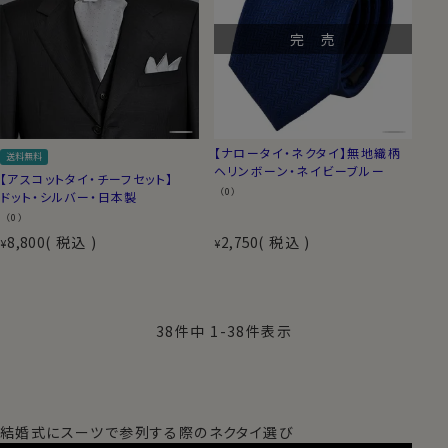
完 売
【ナロータイ・ネクタイ】無地織柄
送料無料
ヘリンボーン・ネイビーブルー
【アスコットタイ・チーフセット】
（0）
ドット・シルバー・日本製
（0）
8,800
税込
2,750
税込
¥
¥
38
件中
1
-
38
件表示
結婚式にスーツで参列する際のネクタイ選び