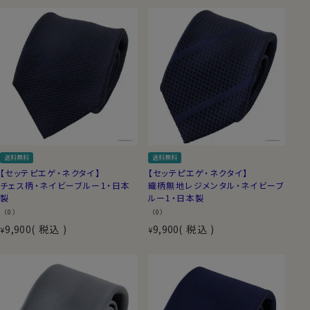
送料無料
送料無料
【セッテピエゲ・ネクタイ】
【セッテピエゲ・ネクタイ】
チェス柄・ネイビーブルー1・日本
織柄無地レジメンタル・ネイビーブ
製
ルー1・日本製
（0）
（0）
9,900
税込
9,900
税込
¥
¥