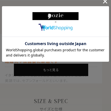
PRODUCT DETAILS
商品説明
日本製シルク100％・セッテピエゲ縫製ネクタ
イ！
高級感溢れるしなやかさと重厚感！
結婚式や披露宴に最適です
もっと見る
イタリア語で「7つ折り」と言う意味のセッテピエゲ。
英語では、セブンフォールドといいます。
１枚の生地を７つに折ってつくるネクタイの高級縫製。
通常の倍近い正方形の１枚生地を使用して作られるネク
SIZE & SPEC
タイです。
サイズと仕様