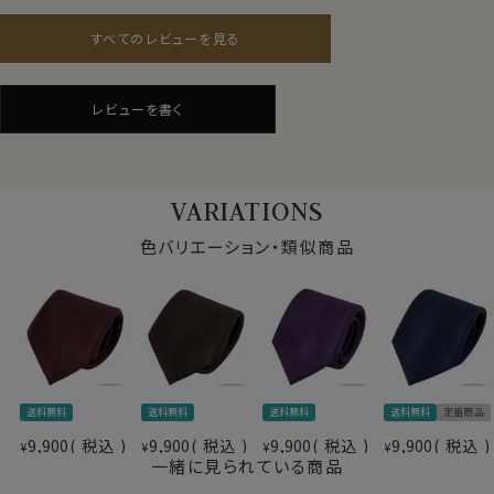
すべてのレビューを見る
素材
シルク100％
柄
ジャガード織・無地
レビューを書く
色
グレー
大剣の幅
約8.0cm
長さ
約144cm
原産国
日本
VARIATIONS
※スポット商品につき再入荷はございません。
色バリエーション・類似商品
※３本よりどりの対象ではございません
送料無料
送料無料
送料無料
送料無料
定番商品
9,900
税込
9,900
税込
9,900
税込
9,900
税込
¥
¥
¥
¥
一緒に見られている商品