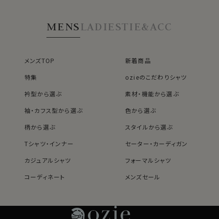
MENS
LADIES
TIE&ACC
メンズTOP
新着商品
特集
ozieのこだわりシャツ
衿型から選ぶ
素材・機能から選ぶ
袖・カフス型から選ぶ
色から選ぶ
柄から選ぶ
スタイルから選ぶ
Tシャツ・インナー
セーター・カーディガン
カジュアルシャツ
フォーマルシャツ
コーディネート
メンズセール
レディースTOP
ネクタイ・アクセサリーTOP
新着商品
新着商品
特集
ネクタイ
素材・機能から選ぶ
ネクタイピン