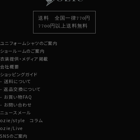
衿型から選ぶ
ポケットチーフ
袖・カフス型から選ぶ
カフスボタン
色から選ぶ
ベルト
柄から選ぶ
サスペンダー
送料 全国一律770円
スタイルから選ぶ
財布・名刺入れ
カジュアルシャツ
バッグ
7700円以上送料無料
定番シャツ
帽子
ストール・マフラー
ユニフォームシャツのご案内
グローブ
ショールームのご案内
衣装提供・メディア掲載
会社概要
ショッピングガイド
送料について
返品交換について
お買い物FAQ
お問い合わせ
ニュースメール
ozie/style コラム
ozie/Live
SNSのご案内