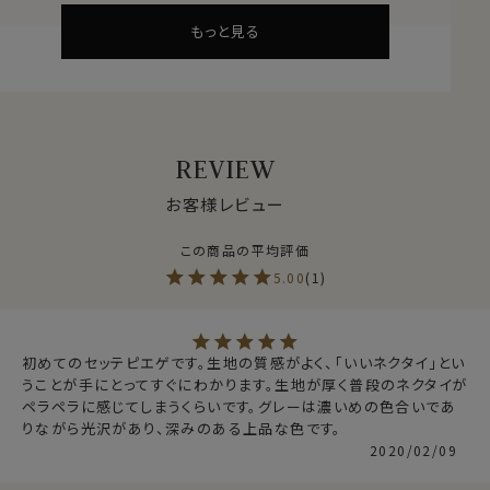
このセッテピエゲ縫製のネクタイは、しなやかさと柔らか
もっと見る
さが特徴の重厚感あふれるネクタイです。
そのためネクタイを結ぶ際にノット部分に適度なボリュ
ームができ、きれいなディンプルを作れます。
すべて手作業で、手間と高い技術を要し、熟練された職
人しか作る事が出来ません。
REVIEW
日本においても制作できる職人が少ない希少な日本製
の高級ネクタイです｡
お客様レビュー
本来は、芯地をつかわずに作られるのが一般的なセッテ
ピエゲのネクタイですが、あえて芯地を入れて仕立ててお
5.00
1
ります。
それは、結びやすくよりきれいなディンプルを作り出すた
め、ハリときれいな形を保持するためです。
初めてのセッテピエゲです。生地の質感がよく、「いいネクタイ」とい
うことが手にとってすぐにわかります。生地が厚く普段のネクタイが
結婚式や披露宴・セレモニーなどのフォーマルに。
ペラペラに感じてしまうくらいです。グレーは濃いめの色合いであ
ビジネススタイルのランクアップに。
りながら光沢があり、深みのある上品な色です。
1本は持っていたい上質ネクタイです。
2020/02/09
ギフトにもおすすめです。