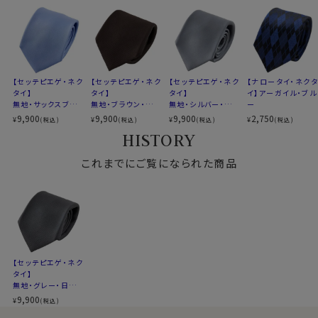
【セッテピエゲ・ネク
【セッテピエゲ・ネク
【セッテピエゲ・ネク
【ナロータイ・ネクタ
タイ】
タイ】
タイ】
イ】アーガイル・ブル
無地・サックスブル
無地・ブラウン・日本
無地・シルバー・日
ー
ー・日本製
製
本製
9,900
9,900
9,900
2,750
¥
¥
¥
¥
(税込)
(税込)
(税込)
(税込)
HISTORY
これまでにご覧になられた商品
【セッテピエゲ・ネク
タイ】
無地・グレー・日本
製
9,900
¥
(税込)