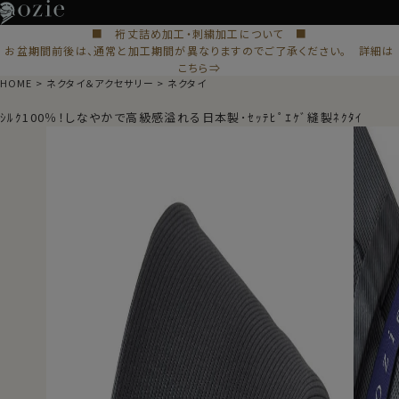
■ 裄丈詰め加工・刺繍加工について ■
お盆期間前後は、通常と加工期間が異なりますのでご了承ください。 詳細は
こちら⇒
HOME
ネクタイ＆アクセサリー
ネクタイ
ｼﾙｸ100％！しなやかで高級感溢れる日本製･ｾｯﾃﾋﾟｴｹﾞ縫製ﾈｸﾀｲ